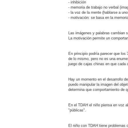
- inhibición
- memoria de trabajo no verbal (ima
- la voz de la mente (hablarse a un
- motivación: se basa en la memoria
Las imágenes y palabras cambian se
La motivación permite un comportami
En principio podría parecer que los 
de lo mismo, pero no es una enumera
juego de cajas chinas en que cada c
Hay un momento en el desarrollo del
puedo manipular la imagen del obje
determina que comportamiento de qu
En el TDAH el niño piensa en voz a
"públicas".
El niño con TDAH tiene problemas con