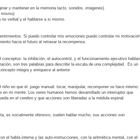
ginar y mantener en la memoria tacto, sonidos, imágenes)
o mismo)
 no verbal y el hablarse a si mismo.
ntimientos. Si puedo controlar mis emociones puedo controlar mi motivación
ento hacia el futuro al retrasar la recompensa.
3 conceptos: la inhibición, el autocontrol, y el funcionamiento ejecutivo hablan
ción, son tres palabras para describir la escala de una complejidad. Es un
oncepto integra y enriquece al anterior
 niño en que el juego manual: tocar, manipular, recomponer se hace interno:
to en mi mente. Los seres humanos hemos desarrollado un interruptor que
eda en el cerebro y que acciones son liberadas a la médula espinal.
lta, es socialmente ofensivo, suelen hablar mucho, sus acciones son
 el habla interna y las auto-instrucciones, con la aritmética mental, con el