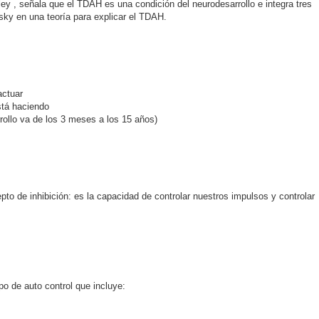
kley
, señala que el TDAH es una condición del neurodesarroll
o e integra tres
sky en una teoría para explicar el TDAH.
actuar
está haciendo
rrollo va de los 3 meses a los 15 años)
pto de inhibición: es la capacidad de controlar nuestros impulsos y controlar
po de auto control que incluye: