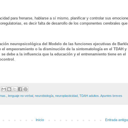
idad para frenarse, hablarse a sí mismo, planificar y controlar sus emocion
oregulatorias, es decir falta de desarrollo de los componentes cerebrales que
ación neuropsicológica del Modelo de
las funciones ejecutivas de Barkl
e el empeoramiento o la disminución de la sintomatología en el TDAH y 
 se debe a la influencia que la educación y el entrenamiento tiene en el
ocontrol
.
emas.
,
lenguaje no verbal
,
neurobiología
,
neuroplasticidad
,
TDAH adultos. Apuntes breves
Inicio
Entrada antig