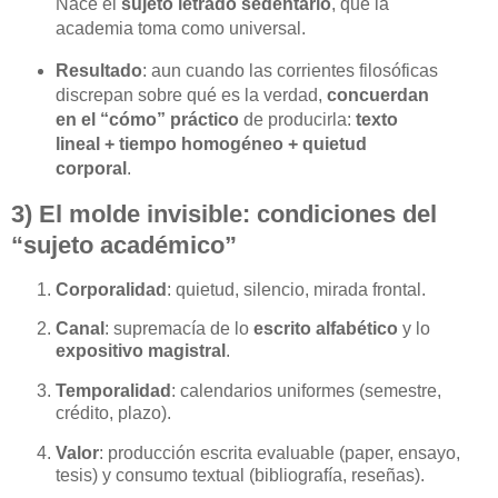
Nace el
sujeto letrado sedentario
, que la
academia toma como universal.
Resultado
: aun cuando las corrientes filosóficas
discrepan sobre qué es la verdad,
concuerdan
en el “cómo” práctico
de producirla:
texto
lineal + tiempo homogéneo + quietud
corporal
.
3) El molde invisible: condiciones del
“sujeto académico”
Corporalidad
: quietud, silencio, mirada frontal.
Canal
: supremacía de lo
escrito alfabético
y lo
expositivo magistral
.
Temporalidad
: calendarios uniformes (semestre,
crédito, plazo).
Valor
: producción escrita evaluable (paper, ensayo,
tesis) y consumo textual (bibliografía, reseñas).