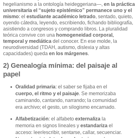
hegelianismo a la ontología heideggeriana—,
en la práctica
universitaria el “sujeto epistémico” permanece uno y el
mismo
: el
estudiante académico letrado
, sentado, quieto,
oyendo cátedra, leyendo, escribiendo, fichando bibliografía,
asistiendo a congresos y comprando libros. La pluralidad
teórica convive con una
homogeneidad corporal,
temporal y mediática
del conocer. En ese molde, la
neurodiversidad (TDAH, autismo, dislexia y altas
capacidades) queda
en los márgenes
.
2) Genealogía mínima: del paisaje al
papel
Oralidad primaria
: el saber se fijaba en el
cuerpo, el ritmo y el paisaje
. Se memorizaba
caminando, cantando, narrando; la comunidad
era archivo; el gesto, un silogismo encarnado.
Alfabetización
: el alfabeto
externaliza
la
memoria en signos lineales y
estandariza
el
acceso: leer/escribir, sentarse, callar, secuenciar.