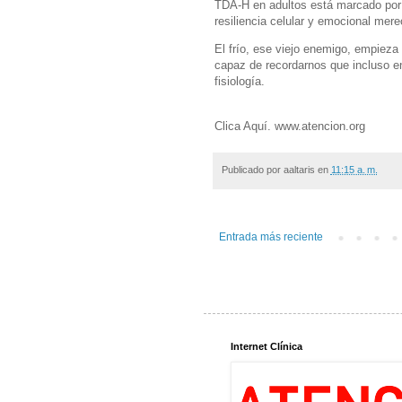
TDA-H en adultos está marcado por la
resiliencia celular y emocional mere
El frío, ese viejo enemigo, empiez
capaz de recordarnos que incluso e
fisiología.
Clica Aquí. www.atencion.org
Publicado por
aaltaris
en
11:15 a. m.
Entrada más reciente
Internet Clínica