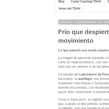
Blog
Curso Coaching TDAH
C
Voces del TDAH
jueves, septiembre 11, 2
Frío que despier
movimiento
Lo que parecía una moda empieza 
La imagen de personas entrando a la
como un ritual excéntrico, casi una
trata solo de valentía ni de discipl
Un estudio del
Laboratorio de Fis
fascinante: la
autofagia
, ese proces
mantienen más limpias y funcionales
durante una semana. Los resultados s
pocos días comenzaron a mostrar
m
Como si fuera poco, se registró un
que, cuando se descontrola, acelera
no debilitó, sino que fortaleció el o