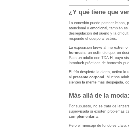
¿Y qué tiene que ve
La conexión puede parecer lejana, p
atencional o emocional, también es
desregulación del sueño y la dificu
responde el cuerpo al estrés.
La exposición breve al frío extrem
hormesis
: un estímulo que, en dosi
Para un adulto con TDA-H, cuyo sis
introducir prácticas de hormesis pu
El frío despierta la alerta, activa l
al
presente corporal
. Muchos adult
sienten la mente más despejada, con
Más allá de la moda:
Por supuesto, no se trata de lanzar
supervisada si existen problemas c
complementaria
.
Pero el mensaje de fondo es claro: