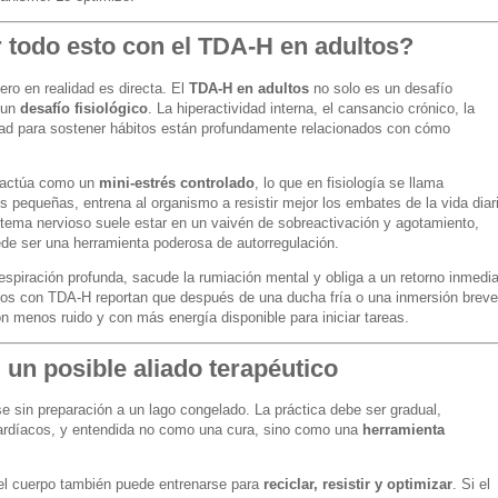
r todo esto con el TDA-H en adultos?
ero en realidad es directa. El
TDA-H en adultos
no solo es un desafío
 un
desafío fisiológico
. La hiperactividad interna, el cansancio crónico, la
ltad para sostener hábitos están profundamente relacionados con cómo
o actúa como un
mini-estrés controlado
, lo que en fisiología se llama
s pequeñas, entrena al organismo a resistir mejor los embates de la vida diari
tema nervioso suele estar en un vaivén de sobreactivación y agotamiento,
ede ser una herramienta poderosa de autorregulación.
a respiración profunda, sacude la rumiación mental y obliga a un retorno inmedi
os con TDA-H reportan que después de una ducha fría o una inmersión breve
 menos ruido y con más energía disponible para iniciar tareas.
 un posible aliado terapéutico
se sin preparación a un lago congelado. La práctica debe ser gradual,
ardíacos, y entendida no como una cura, sino como una
herramienta
 el cuerpo también puede entrenarse para
reciclar, resistir y optimizar
. Si el