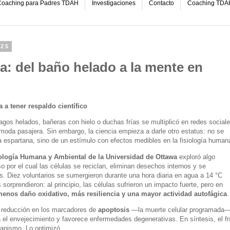
oaching para Padres TDAH
Investigaciones
Contacto
Coaching TDA
025
ta: del baño helado a la mente en
a tener respaldo científico
gos helados, bañeras con hielo o duchas frías se multiplicó en redes social
 moda pasajera. Sin embargo, la ciencia empieza a darle otro estatus: no se
ina espartana, sino de un estímulo con efectos medibles en la fisiología human
iología Humana y Ambiental de la Universidad de Ottawa
exploró algo
o por el cual las células se reciclan, eliminan desechos internos y se
. Diez voluntarios se sumergieron durante una hora diaria en agua a 14 °C
orprendieron: al principio, las células sufrieron un impacto fuerte, pero en
enos daño oxidativo, más resiliencia y una mayor actividad autofágica
.
a reducción en los marcadores de
apoptosis
—la muerte celular programada
 el envejecimiento y favorece enfermedades degenerativas. En síntesis, el fr
rganismo. Lo optimizó.