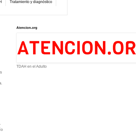
H
Tratamiento y diagnóstico
Atencion.org
TDAH en el Adulto
es
a.
—
ío