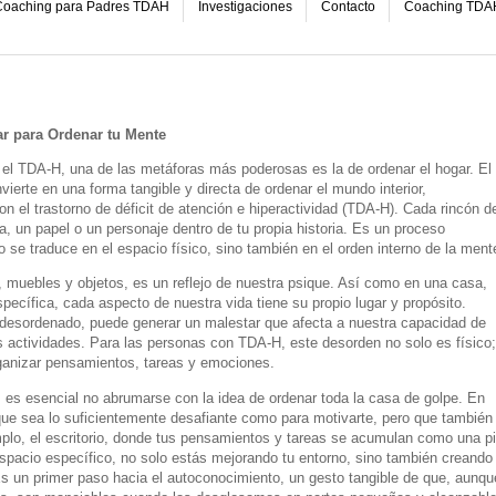
oaching para Padres TDAH
Investigaciones
Contacto
Coaching TDA
r para Ordenar tu Mente
l TDA-H, una de las metáforas más poderosas es la de ordenar el hogar. El
ierte en una forma tangible y directa de ordenar el mundo interior,
n el trastorno de déficit de atención e hiperactividad (TDA-H). Cada rincón d
da, un papel o un personaje dentro de tu propia historia. Es un proceso
o se traduce en el espacio físico, sino también en el orden interno de la ment
s, muebles y objetos, es un reflejo de nuestra psique. Así como en una casa,
pecífica, cada aspecto de nuestra vida tiene su propio lugar y propósito.
desordenado, puede generar un malestar que afecta a nuestra capacidad de
as actividades. Para las personas con TDA-H, este desorden no solo es físico;
rganizar pensamientos, tareas y emociones.
 es esencial no abrumarse con la idea de ordenar toda la casa de golpe. En
que sea lo suficientemente desafiante como para motivarte, pero que también
plo, el escritorio, donde tus pensamientos y tareas se acumulan como una pi
spacio específico, no solo estás mejorando tu entorno, sino también creando
 un primer paso hacia el autoconocimiento, un gesto tangible de que, aunqu