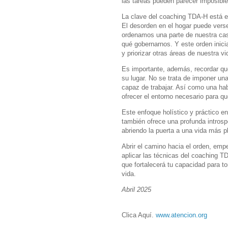
las tareas pueden parecer imposibl
La clave del coaching TDA-H está e
El desorden en el hogar puede vers
ordenamos una parte de nuestra cas
qué gobernarnos. Y este orden inic
y priorizar otras áreas de nuestra vi
Es importante, además, recordar que
su lugar. No se trata de imponer un
capaz de trabajar. Así como una ha
ofrecer el entorno necesario para q
Este enfoque holístico y práctico en
también ofrece una profunda introsp
abriendo la puerta a una vida más pl
Abrir el camino hacia el orden, emp
aplicar las técnicas del coaching T
que fortalecerá tu capacidad para t
vida.
Abril 2025
Clica Aquí.
www.atencion.org