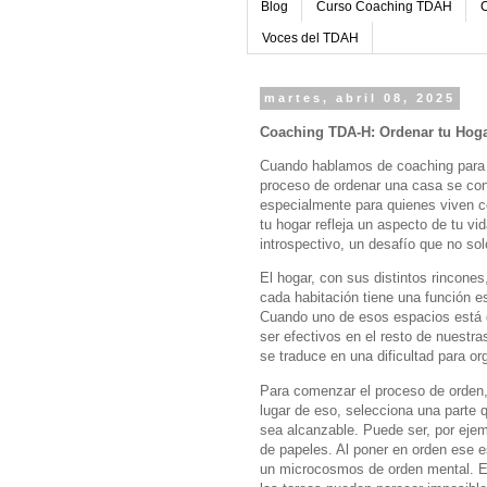
Blog
Curso Coaching TDAH
C
Voces del TDAH
martes, abril 08, 2025
Coaching TDA-H: Ordenar tu Hoga
Cuando hablamos de coaching para e
proceso de ordenar una casa se conv
especialmente para quienes viven co
tu hogar refleja un aspecto de tu vi
introspectivo, un desafío que no sol
El hogar, con sus distintos rincone
cada habitación tiene una función es
Cuando uno de esos espacios está 
ser efectivos en el resto de nuestr
se traduce en una dificultad para o
Para comenzar el proceso de orden,
lugar de eso, selecciona una parte 
sea alcanzable. Puede ser, por ejem
de papeles. Al poner en orden ese e
un microcosmos de orden mental. Es