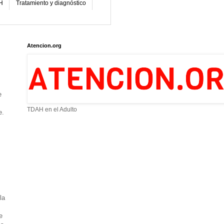
H
Tratamiento y diagnóstico
Atencion.org
e
TDAH en el Adulto
e.
la
e