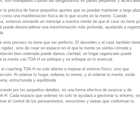
es, son manejables cuando las desglosamos en partes pequeñas y alcanzable
n la práctica de hacer pequeños ajustes que se puedan mantener a largo plaz
e como una manifestación física de lo que ocurre en la mente. Cuando
a, estamos enviando un mensaje a nuestra mente de que el caos no tiene po
ial puede desencadenar una transformación más profunda, ayudando a organiz
da.
 este proceso no tiene que ser perfecto. El desorden y el caos también tien
a rigidez, sino de crear un espacio en el que la mente se sienta cómoda y
bitación bien ordenada puede darnos claridad, un hogar organizado puede
ue la mente con TDA-H se enfoque y se enfoque en lo esencial.
 el coaching TDA-H no solo alienta a mejorar el entorno físico, sino que
ección. Al ordenar tu hogar, ordenas tu mente, y al ordenar tu mente, estás
ena, estructurada y equilibrada.
ezando por los pequeños detalles, es una forma efectiva de avanzar y de
DA-H. Cada espacio que ordenes no solo te ayudará a gestionar tu entorno, si
omar el control de los pensamientos, emociones y tareas que conforman tu