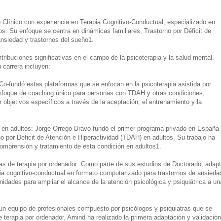
Clínico con experiencia en Terapia Cognitivo-Conductual, especializado en
os. Su enfoque se centra en dinámicas familiares, Trastorno por Déficit de
nsiedad y trastornos del sueño1.
ribuciones significativas en el campo de la psicoterapia y la salud mental.
carrera incluyen:
o-fundó estas plataformas que se enfocan en la psicoterapia asistida por
enfoque de coaching único para personas con TDAH y otras condiciones,
 objetivos específicos a través de la aceptación, el entrenamiento y la
 en adultos: Jorge Orrego Bravo fundó el primer programa privado en España
rno por Déficit de Atención e Hiperactividad (TDAH) en adultos. Su trabajo ha
 comprensión y tratamiento de esta condición en adultos1.
as de terapia por ordenador: Como parte de sus estudios de Doctorado, adap
pia cognitivo-conductual en formato computarizado para trastornos de ansieda
idades para ampliar el alcance de la atención psicológica y psiquiátrica a un
un equipo de profesionales compuesto por psicólogos y psiquiatras que se
 terapia por ordenador. Amind ha realizado la primera adaptación y validación