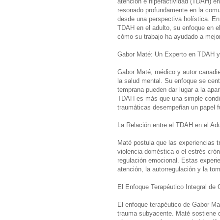
atención e hiperactividad (TDAH) en 
resonado profundamente en la comu
desde una perspectiva holística. En
TDAH en el adulto, su enfoque en e
cómo su trabajo ha ayudado a mejora
Gabor Maté: Un Experto en TDAH 
Gabor Maté, médico y autor canadien
la salud mental. Su enfoque se cent
temprana pueden dar lugar a la apa
TDAH es más que una simple condici
traumáticas desempeñan un papel fu
La Relación entre el TDAH en el Adu
Maté postula que las experiencias t
violencia doméstica o el estrés crón
regulación emocional. Estas experi
atención, la autorregulación y la t
El Enfoque Terapéutico Integral de
El enfoque terapéutico de Gabor Mat
trauma subyacente. Maté sostiene qu