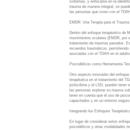
síntomas, y enfocarse en la identifi
trauma de manera integral, se puede
las personas que viven con el TDA
EMDR: Una Terapia para el Trauma
Dentro del enfoque terapéutico de M
movimientos oculares (EMDR, por su
tratamiento de traumas pasados. Esta
recuerdos traumáticos, permitiendo
asociadas con el TDAH en el adulto
Psicodélicos como Herramienta Ter
Otro aspecto innovador del enfoque
terapéutica en el tratamiento del T
psilocibina y el LSD, pueden tener e
las personas explorar su trauma su
tener en cuenta que el uso de psicod
capacitados y en un entorno seguro
Integrando los Enfoques Terapéutic
En lugar de considerar estos enfoqu
psicodélicos y otras modalidades t