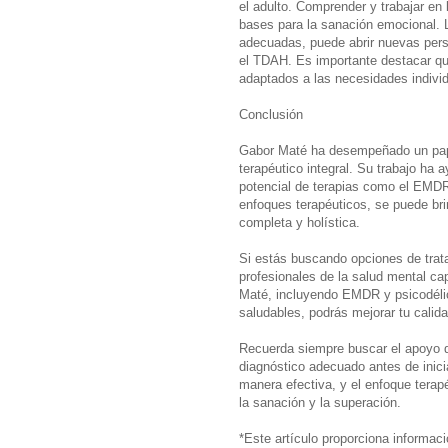
el adulto. Comprender y trabajar en
bases para la sanación emocional. L
adecuadas, puede abrir nuevas persp
el TDAH. Es importante destacar qu
adaptados a las necesidades indivi
Conclusión
Gabor Maté ha desempeñado un pape
terapéutico integral. Su trabajo ha 
potencial de terapias como el EMDR 
enfoques terapéuticos, se puede br
completa y holística.
Si estás buscando opciones de tra
profesionales de la salud mental ca
Maté, incluyendo EMDR y psicodélico
saludables, podrás mejorar tu calid
Recuerda siempre buscar el apoyo de
diagnóstico adecuado antes de inici
manera efectiva, y el enfoque terap
la sanación y la superación.
*Este artículo proporciona informac