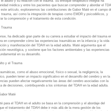
el adulto y su relación con el trauma. Su enfoque terapéutico integral ha
nidad médica y entre los pacientes que buscan comprender y abordar el TD
 este artículo, exploraremos las contribuciones de Gabor Maté en el campo d
l trauma, así como la integración de terapias como EMDR y psicodélicos, y
r la comprensión y el tratamiento de esta condición.
y Trauma
se, ha dedicado gran parte de su carrera a estudiar el impacto del trauma e
ra en comprender cómo las experiencias traumáticas en la infancia y la vida
rición y manifestación del TDAH en la edad adulta. Maté argumenta que el
ón neurológica, y sostiene que los factores ambientales y las experiencias
ndamental en su desarrollo.
lto y el Trauma
raumáticas, como el abuso emocional, físico o sexual, la negligencia, la
ico, pueden tener un impacto significativo en el desarrollo del cerebro y en la
encias pueden afectar negativamente las áreas del cerebro asociadas con la
oma de decisiones, contribuyendo a los síntomas del TDAH en la edad adulta.
 Gabor Maté
é para el TDAH en el adulto se basa en la comprensión y el abordaje del
e el tratamiento del TDAH debe ir más allá de la mera gestión de los