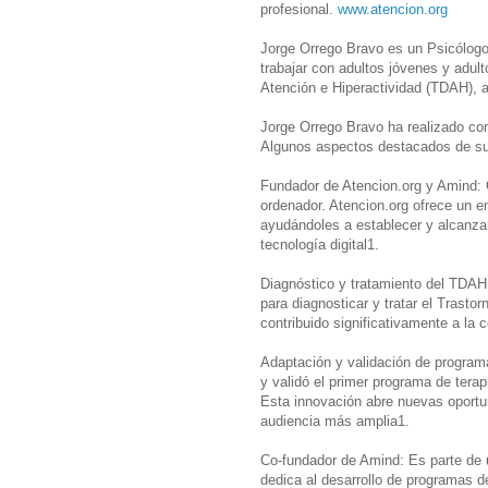
profesional.
www.atencion.org
Jorge Orrego Bravo es un Psicólogo 
trabajar con adultos jóvenes y adult
Atención e Hiperactividad (TDAH), a
Jorge Orrego Bravo ha realizado cont
Algunos aspectos destacados de su 
Fundador de Atencion.org y Amind: C
ordenador. Atencion.org ofrece un 
ayudándoles a establecer y alcanzar
tecnología digital1.
Diagnóstico y tratamiento del TDAH
para diagnosticar y tratar el Trasto
contribuido significativamente a la
Adaptación y validación de program
y validó el primer programa de tera
Esta innovación abre nuevas oportun
audiencia más amplia1.
Co-fundador de Amind: Es parte de 
dedica al desarrollo de programas de