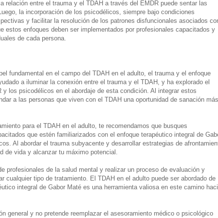
 la relación entre el trauma y el TDAH a través del EMDR puede sentar las
uego, la incorporación de los psicodélicos, siempre bajo condiciones
ectivas y facilitar la resolución de los patrones disfuncionales asociados co
e estos enfoques deben ser implementados por profesionales capacitados y
duales de cada persona.
l fundamental en el campo del TDAH en el adulto, el trauma y el enfoque
ayudado a iluminar la conexión entre el trauma y el TDAH, y ha explorado el
y los psicodélicos en el abordaje de esta condición. Al integrar estos
indar a las personas que viven con el TDAH una oportunidad de sanación má
tamiento para el TDAH en el adulto, te recomendamos que busques
pacitados que estén familiarizados con el enfoque terapéutico integral de Gab
s. Al abordar el trauma subyacente y desarrollar estrategias de afrontamien
ad de vida y alcanzar tu máximo potencial.
 profesionales de la salud mental y realizar un proceso de evaluación y
ar cualquier tipo de tratamiento. El TDAH en el adulto puede ser abordado de
éutico integral de Gabor Maté es una herramienta valiosa en este camino hac
ión general y no pretende reemplazar el asesoramiento médico o psicológico