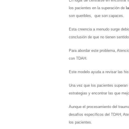
En lugar de centrarse en encontrar l
los pacientes en la superación de
 l
son queribles,  que son capaces. 
Esta creencia a menudo surge debido
conclusión de que no tienen sentido 
Para abordar este problema, Atencio
con TDAH. 
Este modelo ayuda a revisar las his
Una vez que los pacientes superan e
estrategias y encontrar las que mejo
Aunque el procesamiento del trauma 
desafíos específicos del TDAH, Aten
los pacientes. 