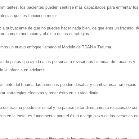
limitantes, los pacientes pueden sentirse más capacitados para enfrentar los 
rategias que les funcionen mejor.
ia subyacente de que no puedes hacer nada bien, de que eres un fracaso, de
r la implementación y el éxito de las estrategias.
amos un nuevo enfoque llamado el Modelo de TDAH y Trauma. 
o de pasos que ayuda a las personas a revisar sus historias de fracasos y 
e la infancia en adelante. 
amiento del trauma, las personas pueden desafiar y cambiar esas creencias 
ar estrategias efectivas y tener éxito en su vida diaria.
del trauma puede ser difícil y no parece estar directamente relacionado con 
en en la casa, es fundamental para el éxito a largo plazo de las personas con
nte, las personas pueden liberarse de las creencias limitantes y tener la 