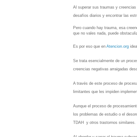
Al superar sus traumas y creencias 
desafíos diarios y encontrar las est
Pero cuando hay trauma, esa creenc
que no vales nada, puede obstaculiza
Es por eso que en 
Atencion.org
 ide
Se trata esencialmente de un proces
creencias negativas arraigadas desd
A través de este proceso de proces
limitantes que les impiden implement
Aunque el proceso de procesamiento 
los problemas de estudio o el desord
TDAH  y otros trastornos similares. 
Al abordar y sanar el trauma subyace