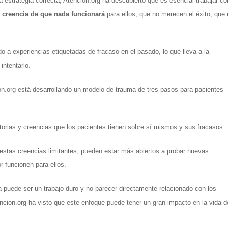
a estrategia correcta, Atencion.org ha descubierto que es esencial trabajar con
a creencia de que nada funcionará
 para ellos, que no merecen el éxito, que 
 a experiencias etiquetadas de fracaso en el pasado, lo que lleva a la 
intentarlo.
n.org está desarrollando un modelo de trauma de tres pasos para pacientes 
torias y creencias que los pacientes tienen sobre sí mismos y sus fracasos. 
stas creencias limitantes, pueden estar más abiertos a probar nuevas 
r funcionen para ellos.
puede ser un trabajo duro y no parecer directamente relacionado con los 
cion.org ha visto que este enfoque puede tener un gran impacto en la vida de