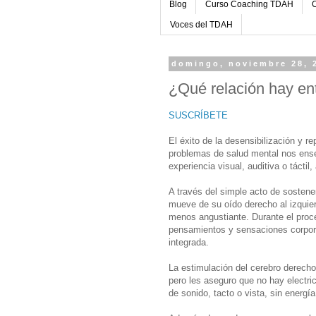
Blog
Curso Coaching TDAH
C
Voces del TDAH
domingo, noviembre 28, 
¿Qué relación hay en
SUSCRÍBETE
El éxito de la desensibilización y 
problemas de salud mental nos enseñ
experiencia visual, auditiva o táctil
A través del simple acto de sosten
mueve de su oído derecho al izquie
menos angustiante. Durante el proc
pensamientos y sensaciones corpora
integrada.
La estimulación del cerebro derecho-
pero les aseguro que no hay electric
de sonido, tacto o vista, sin energía