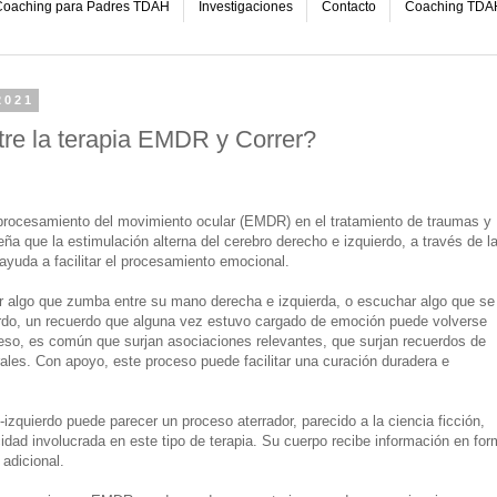
oaching para Padres TDAH
Investigaciones
Contacto
Coaching TDA
2021
tre la terapia EMDR y Correr?
reprocesamiento del movimiento ocular (EMDR) en el tratamiento de traumas y
a que la estimulación alterna del cerebro derecho e izquierdo, a través de l
, ayuda a facilitar el procesamiento emocional.
er algo que zumba entre su mano derecha e izquierda, o escuchar algo que se
rdo, un recuerdo que alguna vez estuvo cargado de emoción puede volverse
eso, es común que surjan asociaciones relevantes, que surjan recuerdos de
les. Con apoyo, este proceso puede facilitar una curación duradera e
izquierdo puede parecer un proceso aterrador, parecido a la ciencia ficción,
idad involucrada en este tipo de terapia. Su cuerpo recibe información en for
 adicional.