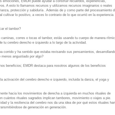
s emociones, EMDR puede ayudar a construir recuerdos, experiencias,
os. A esto lo llamamos recursos y utilizamos recursos imaginarios o reales
crianza, protección y sabiduría . Además de y como parte del procesamiento d
l cultivar lo positivo, a veces lo contrario de lo que ocurrió en la experiencia
ocar el tambor?
caminas, corres o tocas el tambor, estás usando tu cuerpo de manera rítmic
de tu cerebro derecho e izquierdo a lo largo de la actividad.
ha corrido y ha sentido que estaba revisando sus pensamientos, desarrolland
e menos angustiado por algo?
hos beneficios; EMDR destaca para nosotros algunos de los beneficios
la activación del cerebro derecho e izquierdo, incluida la danza, el yoga y
mente hacia los movimientos de derecha a izquierda en muchos rituales de
n cuántos rituales sagrados implican tambores, movimiento o viajes a pie.
cidad y la resiliencia del cerebro nos da una idea de por qué estos rituales ha
transmitiéndose de generación en generación.