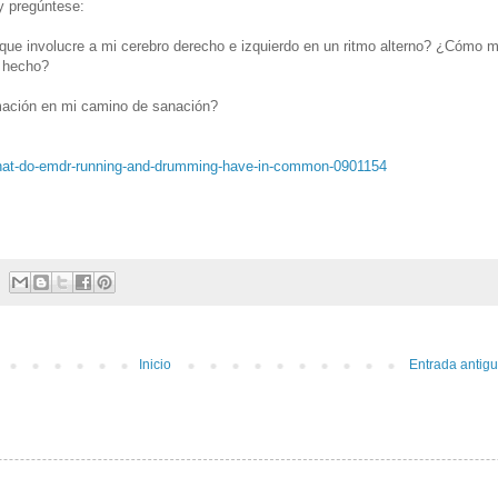
y pregúntese:
 que involucre a mi cerebro derecho e izquierdo en un ritmo alterno? ¿Cómo 
l hecho?
mación en mi camino de sanación?
what-do-emdr-running-and-drumming-have-in-common-0901154
Inicio
Entrada antig