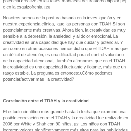
potencial creativo en las fases maníacas del trastorno bipolar 
[12]
o en la esquizofrenia. 
[13]
Nosotros somos de la postura basada en la investigación y en 
nuestra experiencia clínica,  que las personas con TDAH 
SI
 son 
potencialmente más creativas. Ahora bien, la creatividad es muy 
sensible a la depresión, la ansiedad, y al dolor emocional. La 
creatividad es una capacidad que hay que cuidar y potenciar. Y 
así como en otras ocasiones hemos dicho que el TDAH más que 
un déficit de atención, es una dificultad para el control voluntario 
de la capacidad atencional,  también afirmamos que en el TDAH 
la creatividad es una capacidad fluctuante y flotante, más que un 
rasgo estable. La pregunta es entonces:¿Cómo podemos 
potenciar/activar más  la creatividad?
Correlación entre el TDAH y la creatividad
El estudio científico más grande hasta la fecha que examinó una 
posible correlación entre el TDAH y la creatividad fue realizado en 
2006 por White y Shah con 90 niños. 
 Los niños con TDAH 
[22]
lograron valores significativamente más altos para las habilidades 