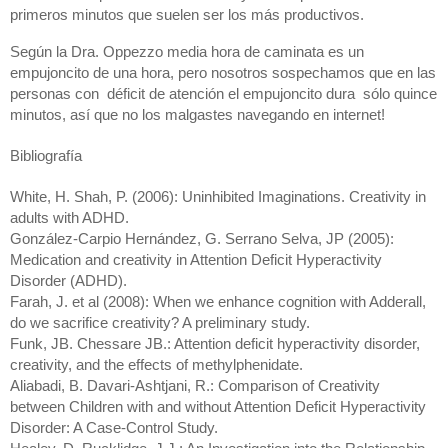
primeros minutos que suelen ser los más productivos.  
Según la Dra. Oppezzo media hora de caminata es un 
empujoncito de una hora, pero nosotros sospechamos que en las 
personas con  déficit de atención el empujoncito dura  sólo quince 
minutos, así que no los malgastes navegando en internet!
Bibliografía
White, H. Shah, P. (2006): Uninhibited Imaginations. Creativity in 
adults with ADHD. 
González-Carpio Hernández, G. Serrano Selva, JP (2005): 
Medication and creativity in Attention Deficit Hyperactivity 
Disorder (ADHD). 
Farah, J. et al (2008): When we enhance cognition with Adderall, 
do we sacrifice creativity? A preliminary study. 
Funk, JB. Chessare JB.: Attention deficit hyperactivity disorder, 
creativity, and the effects of methylphenidate.
Aliabadi, B. Davari-Ashtjani, R.: Comparison of Creativity 
between Children with and without Attention Deficit Hyperactivity 
Disorder: A Case-Control Study.