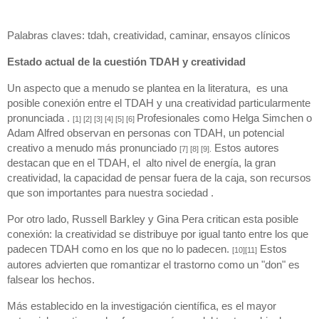
Palabras claves: tdah, creatividad, caminar, ensayos clínicos
Estado actual de la cuestión TDAH y creatividad
Un aspecto que a menudo se plantea en la literatura,  es una 
posible conexión entre el TDAH y una creatividad particularmente 
pronunciada . 
Profesionales como Helga Simchen o 
[1] [2] [3] [4] [5] [6] 
Adam Alfred observan en personas con TDAH, un potencial 
creativo a menudo más pronunciado 
 Estos autores 
[7] [8] [9].
destacan que en el TDAH, el  alto nivel de energía, la gran 
creatividad, la capacidad de pensar fuera de la caja, son recursos 
que son importantes para nuestra sociedad .
Por otro lado, Russell Barkley y Gina Pera critican esta posible 
conexión: la creatividad se distribuye por igual tanto entre los que 
padecen TDAH como en los que no lo padecen. 
Estos 
[10][11]
autores advierten que romantizar el trastorno como un "don" es 
falsear los hechos.
Más establecido en la investigación científica, es el mayor 