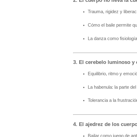
2. El cuerpo no lleva la cu
Trauma, rigidez y liberac
Cómo el baile permite que
La danza como fisiología
3. El cerebelo luminoso y 
Equilibrio, ritmo y emoci
La habenula: la parte de
Tolerancia a la frustraci
4. El ajedrez de los cuerp
Bailar como juego de ant