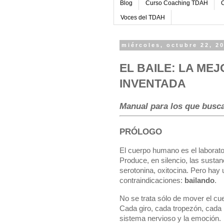
Blog
Curso Coaching TDAH
C
Voces del TDAH
miércoles, octubre 22, 2
EL BAILE: LA ME
INVENTADA
Manual para los que busca
PRÓLOGO
El cuerpo humano es el laborato
Produce, en silencio, las susta
serotonina, oxitocina. Pero hay
contraindicaciones:
bailando
.
No se trata sólo de mover el cu
Cada giro, cada tropezón, cada 
sistema nervioso y la emoción.