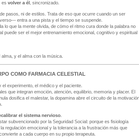
, es
volver a él
, sincronizado.
i de pasos, ni de estilos. Trata de eso que ocurre cuando un ser
erso— entra a una pista y el tiempo se suspende.
a lo que la mente olvida, de cómo el ritmo cura donde la palabra no
al puede ser el mejor entrenamiento emocional, cognitivo y espiritual
 alma, y el alma con la música.
RPO COMO FARMACIA CELESTIAL
 el experimento, el médico y el paciente.
es que integran emoción, atención, equilibrio, memoria y placer. El
nula dosifica el malestar, la dopamina abre el circuito de la motivación
o.
ecalibrar el sistema nervioso
.
estar subvencionado por la Seguridad Social: porque es fisiología
la regulación emocional y la tolerancia a la frustración más que
onvierte a cada cuerpo en su propio terapeuta.