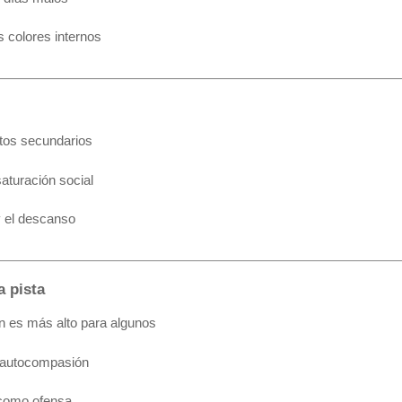
s colores internos
ctos secundarios
aturación social
y el descanso
a pista
n es más alto para algunos
y autocompasión
 como ofensa