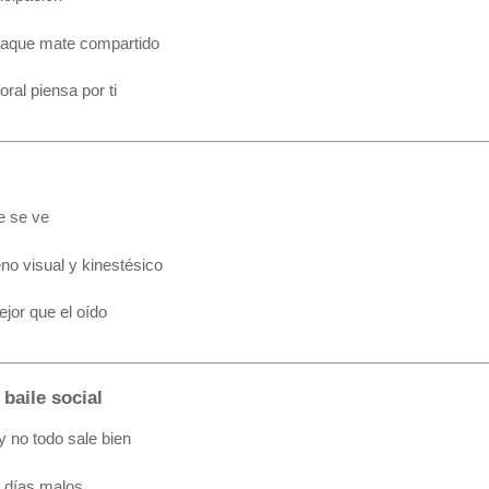
l jaque mate compartido
al piensa por ti
e se ve
o visual y kinestésico
jor que el oído
 baile social
y no todo sale bien
s días malos