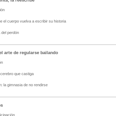
enta, la reescribe
ión
 el cuerpo vuelva a escribir su historia
 del perdón
el arte de regularse bailando
ón
l cerebro que castiga
ón: la gimnasia de no rendirse
os
icipación