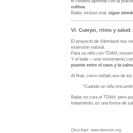
el cerebro aprende con la prácti
cultiva
.
Bailar, incluso mal,
sigue siend
VI. Cuerpo, ritmo y salud: 
El proyecto de Värmland nos rec
extensión natural.
Para un niño con TDAH, moverse
Y el baile —ese movimiento con
puente entre el caos y la calm
Al final, como señaló uno de los
“Cuando un niño encuentra
Bailar no cura el TDAH, pero p
tratamiento, es una forma de sa
Clica Aquí. www.atencion.org