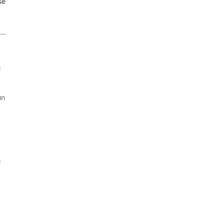
se
u
un
n