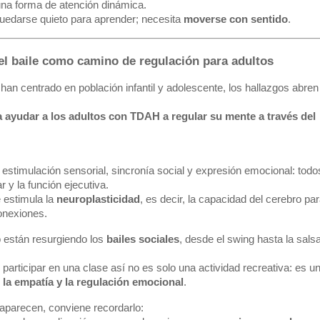
na forma de atención dinámica.
uedarse quieto para aprender; necesita
moverse con sentido
.
: el baile como camino de regulación para adultos
han centrado en población infantil y adolescente, los hallazgos abren
a ayudar a los adultos con TDAH a regular su mente a través del
o, estimulación sensorial, sincronía social y expresión emocional: todo
 y la función ejecutiva.
 estimula la
neuroplasticidad
, es decir, la capacidad del cerebro pa
onexiones.
están resurgiendo los
bailes sociales
, desde el swing hasta la sals
articipar en una clase así no es solo una actividad recreativa: es u
 la empatía y la regulación emocional
.
l aparecen, conviene recordarlo: