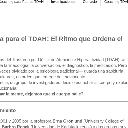
oaching para Padres TDAH
Investigaciones
Contacto
Coaching TDA
 para el TDAH: El Ritmo que Ordena el
os del Trastorno por Déficit de Atención e Hiperactividad (TDAH) se
la farmacología: la conversación, el diagnóstico, la medicación. Pero 
eces olvidado por la psicología tradicional— guarda una sabiduría
palabras, un orden que emerge del movimiento.
ecia, un grupo de investigadores decidió escuchar al cuerpo y explor
ucionaria:
mar la mente, dejamos que el cuerpo baile?
imiento
 2001 y 2005 por la profesora
Erna Grönlund
(University College of
r
Barbro Renck
(Universidad de Karlstad), reunió a dos grupos muy