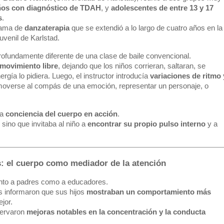
años con diagnóstico de TDAH
, y
adolescentes de entre 13 y 17
s
.
rama de
danzaterapia
que se extendió a lo largo de cuatro años en la
Juvenil de Karlstad.
rofundamente diferente de una clase de baile convencional.
movimiento libre
, dejando que los niños corrieran, saltaran, se
gía lo pidiera. Luego, el instructor introducía
variaciones de ritmo 
 moverse al compás de una emoción, representar un personaje, o
la
conciencia del cuerpo en acción
.
sino que invitaba al niño a
encontrar su propio pulso interno
y a
s: el cuerpo como mediador de la atención
anto a padres como a educadores.
s informaron que sus hijos
mostraban un comportamiento más
jor.
servaron
mejoras notables en la concentración y la conducta