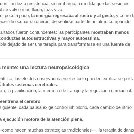
con timidez o resistencia; sin embargo, a medida que las sesiones
l se volvió más fluida, más viva.
o, poco a poco,
la energía regresaba al rostro y al gesto
, y cómo l
acer de ocupar su cuerpo, de sentirse parte de un ritmo compartido.
ultados fueron contundentes: las participantes
mostraban menos
conductas autodestructivas y mayor autoestima
.
había dejado de ser una terapia para transformarse en una
fuente de
la mente: una lectura neuropsicológica
tífica, los efectos observados en el estudio pueden explicarse por l
ltiples sistemas cerebrales
:
ra, la planificación, la memoria de trabajo y la regulación emocional.
reentrena el cerebro
.
siguiente, cada pausa exige control inhibitorio, cada cambio de ritmo
na
ejecución motora de la atención plena
.
 —como hacen muchas estrategias tradicionales—, la terapia de danz