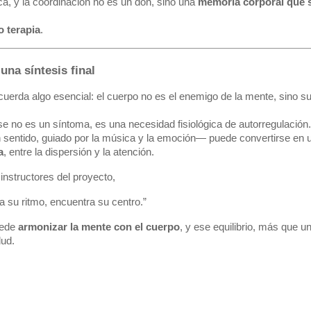
ca, y la coordinación no es un don, sino una
memoria corporal que 
o terapia
.
una síntesis final
uerda algo esencial: el cuerpo no es el enemigo de la mente, sino s
 no es un síntoma, es una necesidad fisiológica de autorregulación.
 sentido, guiado por la música y la emoción— puede convertirse en 
a
, entre la dispersión y la atención.
 instructores del proyecto,
 su ritmo, encuentra su centro.”
uede
armonizar la mente con el cuerpo
, y ese equilibrio, más que u
lud.