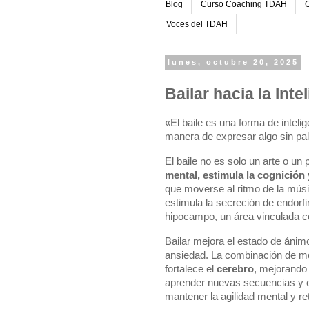
Blog
Curso Coaching TDAH
C
Voces del TDAH
lunes, octubre 20, 2025
Bailar hacia la Inte
«El baile es una forma de intel
manera de expresar algo sin pa
El baile no es solo un arte o u
mental, estimula la cognición
que moverse al ritmo de la músic
estimula la secreción de endorf
hipocampo, un área vinculada c
Bailar mejora el estado de ánim
ansiedad. La combinación de mo
fortalece el
cerebro
, mejorando 
aprender nuevas secuencias y co
mantener la agilidad mental y ret