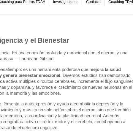
oaching para Padres TDAH
Investigaciones
Contacto
Coaching TDA
ligencia y el Bienestar
igencia. Es una conexión profunda y emocional con el cuerpo, y una
labras». – Laurieann Gibson
n pasatiempo: es una herramienta poderosa que
mejora la salud
 y genera bienestar emocional
. Diversos estudios han demostrado
a activa múltiples circuitos cerebrales, incrementa el flujo sanguíne
inas y dopamina, y favorece el crecimiento de nuevas neuronas en el
on la memoria y las emociones.
o, fomenta la autoexpresión y ayuda a combatir la depresión y la
vimiento y música no solo actúa sobre el cuerpo, sino que también
la memoria, la coordinación y la plasticidad neuronal. Además,
reografías activa el córtex motor y el cerebelo, contribuyendo a
rasando el deterioro cognitivo.