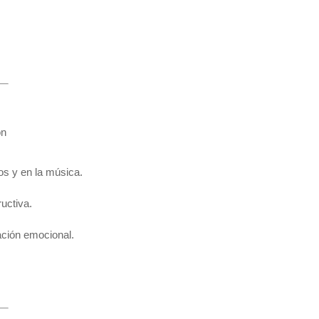
ón
os y en la música.
uctiva.
lación emocional.