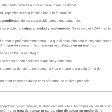
, intentando forzarse a concentrarse como los demás.
ad
, reprimiendo cada impulso hasta la frustración.
e pendientes
, donde cada olvido parece una catástrofe.
undo problema:
culpa, ansiedad y agotamiento
. No es solo el TDA-H, es la
ta resulta profundamente actual. Lo que él descubrió para la ansiedad puede
A-H:
dejar de convertir la diferencia neurológica en un enemigo
.
ifica cambiar la estrategia:
 sino empezar con acciones pequeñas y concretas.
r como los demás”, sino ordenar la vida en torno a la propia forma de
ino crear contextos donde esos síntomas se vuelven potencia:
 aceptación y compromiso, la atención plena y la autocompasión han dado un
tuyó:
no se trata de pensar tu salida, sino de actuar en medio de la