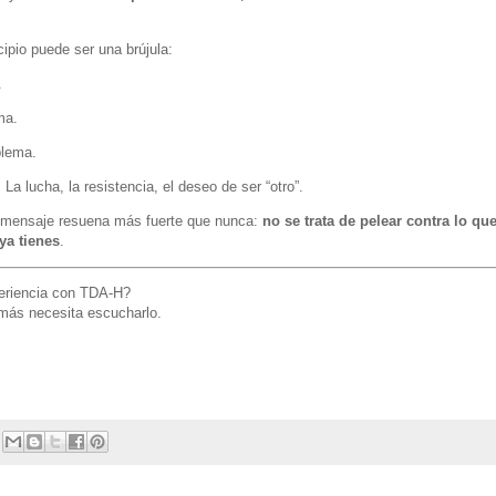
ipio puede ser una brújula:
.
ma.
blema.
 La lucha, la resistencia, el deseo de ser “otro”.
su mensaje resuena más fuerte que nunca:
no se trata de pelear contra lo qu
ya tienes
.
periencia con TDA-H?
 más necesita escucharlo.