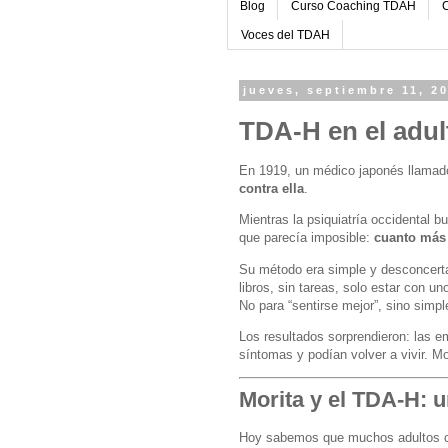
Blog
Curso Coaching TDAH
C
Voces del TDAH
jueves, septiembre 11, 2
TDA-H en el adul
En 1919, un médico japonés llamado
contra ella
.
Mientras la psiquiatría occidental b
que parecía imposible:
cuanto más 
Su método era simple y desconcerta
libros, sin tareas, solo estar con un
No para “sentirse mejor”, sino simpl
Los resultados sorprendieron: las 
síntomas y podían volver a vivir. Mo
Morita y el TDA-H: 
Hoy sabemos que muchos adultos co