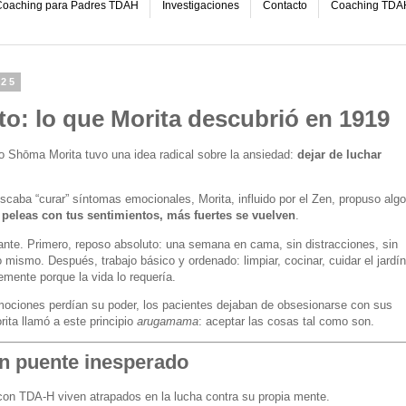
oaching para Padres TDAH
Investigaciones
Contacto
Coaching TDA
025
to: lo que Morita descubrió en 1919
 Shōma Morita tuvo una idea radical sobre la ansiedad:
dejar de luchar
uscaba “curar” síntomas emocionales, Morita, influido por el Zen, propuso algo
peleas con tus sentimientos, más fuertes se vuelven
.
nte. Primero, reposo absoluto: una semana en cama, sin distracciones, sin
o mismo. Después, trabajo básico y ordenado: limpiar, cocinar, cuidar el jardín
emente porque la vida lo requería.
emociones perdían su poder, los pacientes dejaban de obsesionarse con sus
rita llamó a este principio
arugamama
: aceptar las cosas tal como son.
un puente inesperado
n TDA-H viven atrapados en la lucha contra su propia mente.