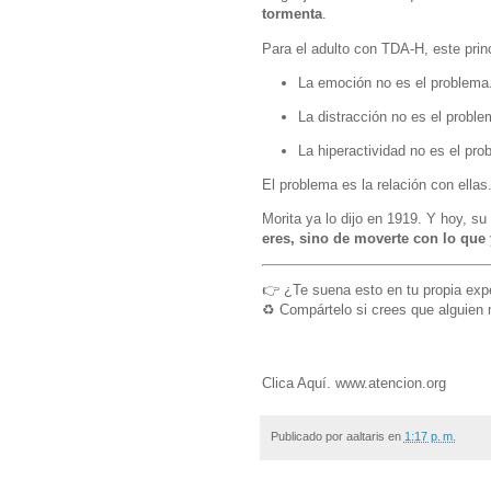
tormenta
.
Para el adulto con TDA-H, este princ
La emoción no es el problema
La distracción no es el proble
La hiperactividad no es el pro
El problema es la relación con ellas.
Morita ya lo dijo en 1919. Y hoy, 
eres, sino de moverte con lo que 
👉 ¿Te suena esto en tu propia ex
♻️ Compártelo si crees que alguien
Clica Aquí. www.atencion.org
Publicado por
aaltaris
en
1:17 p. m.