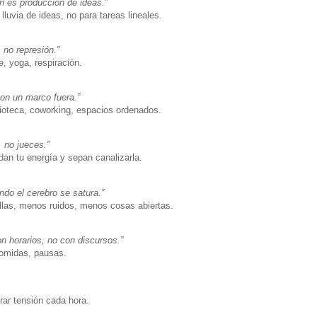
n es producción de ideas.”
lluvia de ideas, no para tareas lineales.
 no represión.”
, yoga, respiración.
con un marco fuera.”
lioteca, coworking, espacios ordenados.
 no jueces.”
an tu energía y sepan canalizarla.
ndo el cerebro se satura.”
las, menos ruidos, menos cosas abiertas.
n horarios, no con discursos.”
comidas, pausas.
ar tensión cada hora.