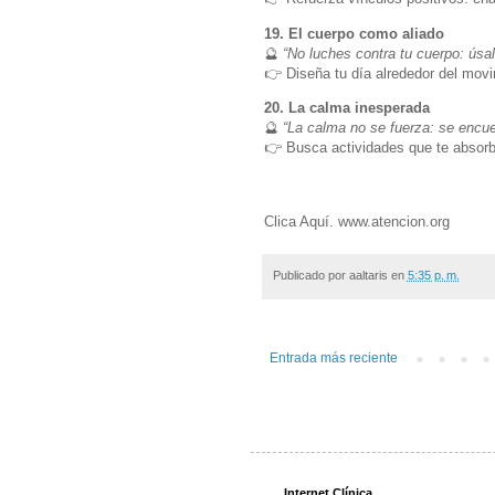
19. El cuerpo como aliado
🔮
“No luches contra tu cuerpo: úsa
👉 Diseña tu día alrededor del movi
20. La calma inesperada
🔮
“La calma no se fuerza: se encuen
👉 Busca actividades que te absorba
Clica Aquí. www.atencion.org
Publicado por
aaltaris
en
5:35 p. m.
Entrada más reciente
Internet Clínica