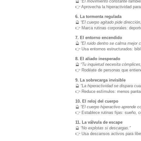
🔮
“El movimiento constante tambié
👉 Aprovecha la hiperactividad para 
6. La tormenta regulada
🔮
“El cuerpo agitado pide dirección,
👉 Marca rutinas corporales: deporte
7. El entorno encendido
🔮
“El ruido dentro se calma mejor 
👉 Usa entornos estructurados: bib
8. El aliado inesperado
🔮
“Tu inquietud necesita cómplices,
👉 Rodéate de personas que entiend
9. La sobrecarga invisible
🔮
“La hiperactividad se dispara cua
👉 Reduce estímulos: menos pantal
10. El reloj del cuerpo
🔮
“El cuerpo hiperactivo aprende co
👉 Establece rutinas fijas: sueño, 
11. La válvula de escape
🔮
“No explotas si descargas.”
👉 Usa descansos activos para liber