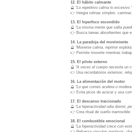
12. El hábito calmante
🔮
“Lo repetitivo calma lo excesivo.”
👉 Integra rutinas simples: caminar, 
13. El hiperfoco escondido
🔮
“La misma mente que salta puede
👉 Busca tareas absorbentes que e
14. La paradoja del movimiento
🔮
“Moverse calma, reprimir explota.
👉 Permite moverte mientras trabajas
15. El piloto externo
🔮
“A veces el cuerpo necesita un co
👉 Usa recordatorios externos: relo
16. La alimentación del motor
🔮
“Lo que comes acelera o modera.
👉 Evita picos de azúcar y usa comi
17. El descanso traicionado
🔮
“La hiperactividad odia dormir, pe
👉 Crea ritual de sueño inamovible: s
18. El combustible emocional
🔮
“La hiperactividad crece con est
👉 Refuerza vínculos positivos: ch