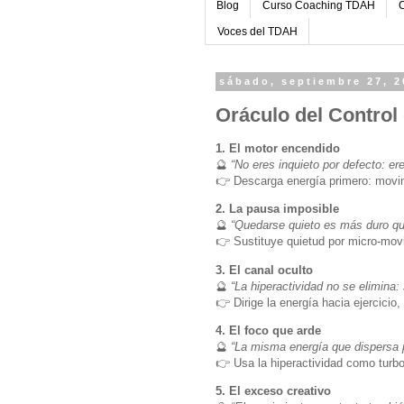
Blog
Curso Coaching TDAH
C
Voces del TDAH
sábado, septiembre 27, 2
Oráculo del Control 
1. El motor encendido
🔮
“No eres inquieto por defecto: e
👉 Descarga energía primero: movim
2. La pausa imposible
🔮
“Quedarse quieto es más duro qu
👉 Sustituye quietud por micro-movi
3. El canal oculto
🔮
“La hiperactividad no se elimina: 
👉 Dirige la energía hacia ejercicio,
4. El foco que arde
🔮
“La misma energía que dispersa 
👉 Usa la hiperactividad como turbo
5. El exceso creativo