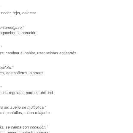
nadar, tejer, colorear.
 sumergirse.”
nganchen la atención.
”
: caminar al hablar, usar pelotas antiestrés.
piloto.”
jes, compañeros, alarmas.
”
das regulares para estabilidad.
ro sin sueño se multiplica.”
in pantallas, rutina relajante.
rés, se calma con conexión.”
arla, apoyo, contacto humano.