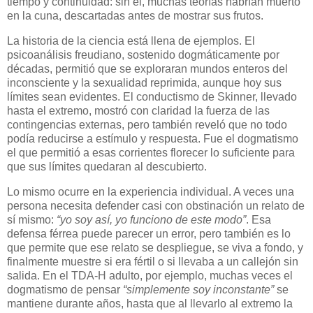
tiempo y continuidad: sin él, muchas teorías habrían muerto
en la cuna, descartadas antes de mostrar sus frutos.
La historia de la ciencia está llena de ejemplos. El
psicoanálisis freudiano, sostenido dogmáticamente por
décadas, permitió que se exploraran mundos enteros del
inconsciente y la sexualidad reprimida, aunque hoy sus
límites sean evidentes. El conductismo de Skinner, llevado
hasta el extremo, mostró con claridad la fuerza de las
contingencias externas, pero también reveló que no todo
podía reducirse a estímulo y respuesta. Fue el dogmatismo
el que permitió a esas corrientes florecer lo suficiente para
que sus límites quedaran al descubierto.
Lo mismo ocurre en la experiencia individual. A veces una
persona necesita defender casi con obstinación un relato de
sí mismo:
“yo soy así, yo funciono de este modo”
. Esa
defensa férrea puede parecer un error, pero también es lo
que permite que ese relato se despliegue, se viva a fondo, y
finalmente muestre si era fértil o si llevaba a un callejón sin
salida. En el TDA-H adulto, por ejemplo, muchas veces el
dogmatismo de pensar
“simplemente soy inconstante”
se
mantiene durante años, hasta que al llevarlo al extremo la