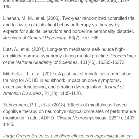
and meditation.
IEEE Signal Processing Magazine
, 25(6), 176-
188.
Linehan, M. M., et al. (2006). Two-year randomized controlled trial
and follow-up of dialectical behavior therapy vs therapy by
experts for suicidal behaviors and borderline personality disorder.
Archives of General Psychiatry
, 63(7), 757-766.
Lutz, A., et al. (2004). Long-term meditators self-induce high-
amplitude gamma synchrony during mental practice.
Proceedings
of the National Academy of Sciences
, 101(46), 16369-16373.
Mitchell, J. T., et al. (2017). A pilot trial of mindfulness meditation
training for ADHD in adulthood: Impact on core symptoms,
executive functioning, and emotion dysregulation.
Journal of
Attention Disorders
, 21(13), 1105-1120.
Schoenberg, P. L., et al. (2018). Effects of mindfulness-based
cognitive therapy on neurophysiological correlates of performance
monitoring in adult ADHD.
Clinical Neurophysiology
, 129(7), 1433-
1445.
Jorge Orrego Bravo es psicólogo clínico con especialización en