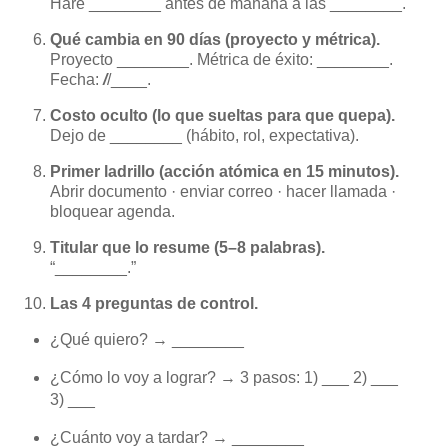
Haré ________ antes de mañana a las ________.
Qué cambia en 90 días (proyecto y métrica).
Proyecto ________. Métrica de éxito: ________.
Fecha:
/
/____.
Costo oculto (lo que sueltas para que quepa).
Dejo de ________ (hábito, rol, expectativa).
Primer ladrillo (acción atómica en 15 minutos).
Abrir documento · enviar correo · hacer llamada ·
bloquear agenda.
Titular que lo resume (5–8 palabras).
“________.”
Las 4 preguntas de control.
¿Qué quiero? → ________
¿Cómo lo voy a lograr? → 3 pasos: 1) ___ 2) ___
3) ___
¿Cuánto voy a tardar? → ________