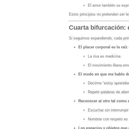
El amor también se expre
Estos principios no pretenden ser l
Cuarta bifurcación:
Si seguimos expandiendo, cada prin
El placer corporal es la raíz
La risa es medicina.
El movimiento libera em
El modo en que me hablo de
Decirme “estoy aprendien
Repetir palabras de alie
Reconocer al otro tal como e
Escuchar sin interrumpir
Nombrar con respeto es
Los espacios y objetos que