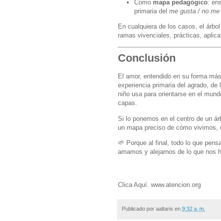
Como
mapa pedagógico
: en
primaria del
me gusta / no me
En cualquiera de los casos, el árbo
ramas vivenciales, prácticas, aplica
Conclusión
El amor, entendido en su forma más 
experiencia primaria del agrado, de l
niño usa para orientarse en el mun
capas.
Si lo ponemos en el centro de un ár
un mapa preciso de cómo vivimos,
🌱 Porque al final, todo lo que pen
amamos y alejarnos de lo que nos h
Clica Aquí. www.atencion.org
Publicado por
aaltaris
en
9:32 a. m.