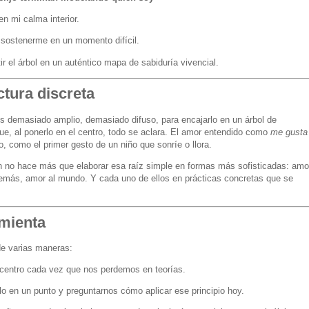
en mi calma interior.
 sostenerme en un momento difícil.
r el árbol en un auténtico mapa de sabiduría vivencial.
tura discreta
s demasiado amplio, demasiado difuso, para encajarlo en un árbol de
que, al ponerlo en el centro, todo se aclara. El amor entendido como
me gusta 
o, como el primer gesto de un niño que sonríe o llora.
ón no hace más que elaborar esa raíz simple en formas más sofisticadas: amo
demás, amor al mundo. Y cada uno de ellos en prácticas concretas que se
mienta
e varias maneras:
l centro cada vez que nos perdemos en teorías.
rlo en un punto y preguntarnos cómo aplicar ese principio hoy.