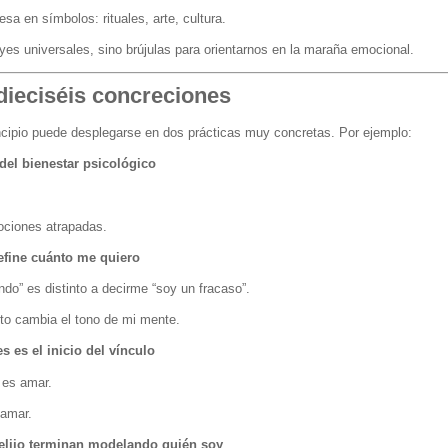
sa en símbolos: rituales, arte, cultura.
eyes universales, sino brújulas para orientarnos en la maraña emocional.
 dieciséis concreciones
cipio puede desplegarse en dos prácticas muy concretas. Por ejemplo:
 del bienestar psicológico
ociones atrapadas.
fine cuánto me quiero
do” es distinto a decirme “soy un fracaso”.
nto cambia el tono de mi mente.
s es el inicio del vínculo
 es amar.
 amar.
 elijo terminan modelando quién soy