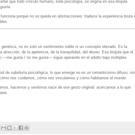
señar que todo vínculo humano, toda psicología, se origina en esa brújula
 gusta
.
l funciona porque no se queda en abstracciones: traduce la experiencia bruta 
bles.
genérica, no es solo un sentimiento noble ni un concepto elevado. Es la
a atracción, de la apetencia, de la tranquilidad, del deseo. Esa brújula que el
do —me gusta / no me gusta— sigue operando en el adulto bajo múltiples
bol de sabiduría psicológica, lo que emerge no es un romanticismo difuso, si
 cómo nos cuidamos, cómo nos vinculamos y cómo habitamos el mundo.
samos, hacemos y sentimos nace de ese gesto original: acercarnos a lo que
iere.