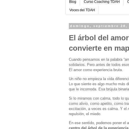
Blog
Curso Coaching TDAH
C
Voces del TDAH
domingo, septiembre 28,
El árbol del amo
convierte en map
Cuando pensamos en la palabra “amor
solidarios. Pero antes de todos eso
El amor como experiencia bruta.
Un niño no empieza la vida diferenci
Lo que siente es algo mucho más d
que le incomoda. Esa brújula binaria
Si lo miramos con calma, todo lo q
como alivio, como apetito, como tr
excitación, a veces es calma. Y el
repulsión, el miedo.
En ese sentido, podemos poner el a
centro del árbol de la experienc