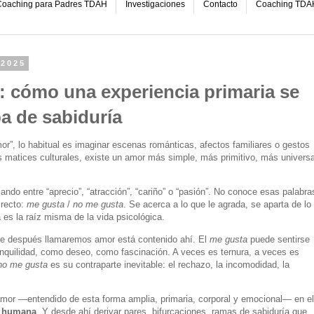
oaching para Padres TDAH
Investigaciones
Contacto
Coaching TDA
 2025
r: cómo una experiencia primaria se
a de sabiduría
”, lo habitual es imaginar escenas románticas, afectos familiares o gestos
s matices culturales, existe un amor más simple, más primitivo, más universa
ando entre “aprecio”, “atracción”, “cariño” o “pasión”. No conoce esas palabra
irecto:
me gusta
/
no me gusta
. Se acerca a lo que le agrada, se aparta de lo
 es la raíz misma de la vida psicológica.
ue después llamaremos amor está contenido ahí. El
me gusta
puede sentirse
anquilidad, como deseo, como fascinación. A veces es ternura, a veces es
no me gusta
es su contraparte inevitable: el rechazo, la incomodidad, la
mor —entendido de esta forma amplia, primaria, corporal y emocional— en el
ia humana
. Y desde ahí derivar pares, bifurcaciones, ramas de sabiduría que