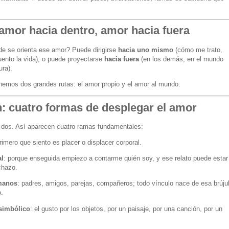
 amor hacia dentro, amor hacia fuera
de se orienta ese amor? Puede dirigirse
hacia uno mismo
(cómo me trato,
ento la vida), o puede proyectarse
hacia fuera
(en los demás, en el mundo
ura).
nemos dos grandes rutas: el amor propio y el amor al mundo.
: cuatro formas de desplegar el amor
 dos. Así aparecen cuatro ramas fundamentales:
rimero que siento es placer o displacer corporal.
al
: porque enseguida empiezo a contarme quién soy, y ese relato puede estar
chazo.
manos
: padres, amigos, parejas, compañeros; todo vínculo nace de esa brúju
.
simbólico
: el gusto por los objetos, por un paisaje, por una canción, por un