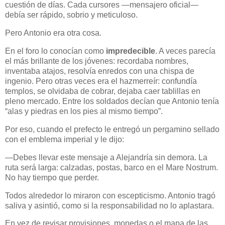
cuestión de días. Cada cursores —mensajero oficial—
debía ser rápido, sobrio y meticuloso.
Pero Antonio era otra cosa.
En el foro lo conocían como
impredecible
. A veces parecía
el más brillante de los jóvenes: recordaba nombres,
inventaba atajos, resolvía enredos con una chispa de
ingenio. Pero otras veces era el hazmerreír: confundía
templos, se olvidaba de cobrar, dejaba caer tablillas en
pleno mercado. Entre los soldados decían que Antonio tenía
“alas y piedras en los pies al mismo tiempo”.
Por eso, cuando el prefecto le entregó un pergamino sellado
con el emblema imperial y le dijo:
—Debes llevar este mensaje a Alejandría sin demora. La
ruta será larga: calzadas, postas, barco en el Mare Nostrum.
No hay tiempo que perder.
Todos alrededor lo miraron con escepticismo. Antonio tragó
saliva y asintió, como si la responsabilidad no lo aplastara.
En vez de revisar provisiones, monedas o el mapa de las