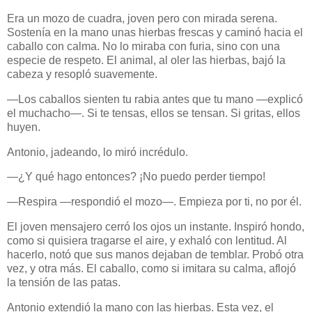
Era un mozo de cuadra, joven pero con mirada serena.
Sostenía en la mano unas hierbas frescas y caminó hacia el
caballo con calma. No lo miraba con furia, sino con una
especie de respeto. El animal, al oler las hierbas, bajó la
cabeza y resopló suavemente.
—Los caballos sienten tu rabia antes que tu mano —explicó
el muchacho—. Si te tensas, ellos se tensan. Si gritas, ellos
huyen.
Antonio, jadeando, lo miró incrédulo.
—¿Y qué hago entonces? ¡No puedo perder tiempo!
—Respira —respondió el mozo—. Empieza por ti, no por él.
El joven mensajero cerró los ojos un instante. Inspiró hondo,
como si quisiera tragarse el aire, y exhaló con lentitud. Al
hacerlo, notó que sus manos dejaban de temblar. Probó otra
vez, y otra más. El caballo, como si imitara su calma, aflojó
la tensión de las patas.
Antonio extendió la mano con las hierbas. Esta vez, el