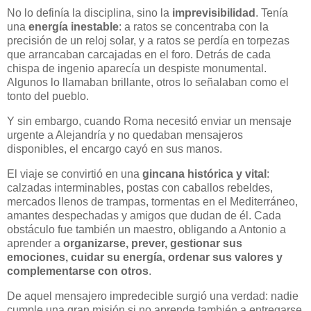
No lo definía la disciplina, sino la
imprevisibilidad
. Tenía
una
energía inestable
: a ratos se concentraba con la
precisión de un reloj solar, y a ratos se perdía en torpezas
que arrancaban carcajadas en el foro. Detrás de cada
chispa de ingenio aparecía un despiste monumental.
Algunos lo llamaban brillante, otros lo señalaban como el
tonto del pueblo.
Y sin embargo, cuando Roma necesitó enviar un mensaje
urgente a Alejandría y no quedaban mensajeros
disponibles, el encargo cayó en sus manos.
El viaje se convirtió en una
gincana histórica y vital
:
calzadas interminables, postas con caballos rebeldes,
mercados llenos de trampas, tormentas en el Mediterráneo,
amantes despechadas y amigos que dudan de él. Cada
obstáculo fue también un maestro, obligando a Antonio a
aprender a
organizarse, prever, gestionar sus
emociones, cuidar su energía, ordenar sus valores y
complementarse con otros
.
De aquel mensajero impredecible surgió una verdad: nadie
cumple una gran misión si no aprende también a entregarse