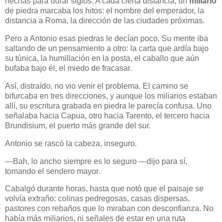
hechas para durar siglos. A cada cierta distancia, un
miliario
de piedra marcaba los hitos: el nombre del emperador, la
distancia a Roma, la dirección de las ciudades próximas.
Pero a Antonio esas piedras le decían poco. Su mente iba
saltando de un pensamiento a otro: la carta que ardía bajo
su túnica, la humillación en la posta, el caballo que aún
bufaba bajo él, el miedo de fracasar.
Así, distraído, no vio venir el problema. El camino se
bifurcaba en tres direcciones, y aunque los miliarios estaban
allí, su escritura grabada en piedra le parecía confusa. Uno
señalaba hacia Capua, otro hacia Tarento, el tercero hacia
Brundisium, el puerto más grande del sur.
Antonio se rascó la cabeza, inseguro.
—Bah, lo ancho siempre es lo seguro —dijo para sí,
tomando el sendero mayor.
Cabalgó durante horas, hasta que notó que el paisaje se
volvía extraño: colinas pedregosas, casas dispersas,
pastores con rebaños que lo miraban con desconfianza. No
había más miliarios, ni señales de estar en una ruta