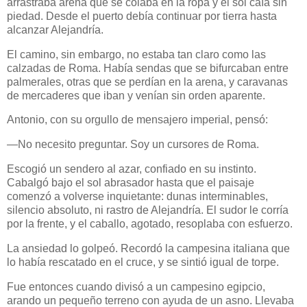
arrastraba arena que se colaba en la ropa y el sol caía sin
piedad. Desde el puerto debía continuar por tierra hasta
alcanzar Alejandría.
El camino, sin embargo, no estaba tan claro como las
calzadas de Roma. Había sendas que se bifurcaban entre
palmerales, otras que se perdían en la arena, y caravanas
de mercaderes que iban y venían sin orden aparente.
Antonio, con su orgullo de mensajero imperial, pensó:
—No necesito preguntar. Soy un cursores de Roma.
Escogió un sendero al azar, confiado en su instinto.
Cabalgó bajo el sol abrasador hasta que el paisaje
comenzó a volverse inquietante: dunas interminables,
silencio absoluto, ni rastro de Alejandría. El sudor le corría
por la frente, y el caballo, agotado, resoplaba con esfuerzo.
La ansiedad lo golpeó. Recordó la campesina italiana que
lo había rescatado en el cruce, y se sintió igual de torpe.
Fue entonces cuando divisó a un campesino egipcio,
arando un pequeño terreno con ayuda de un asno. Llevaba