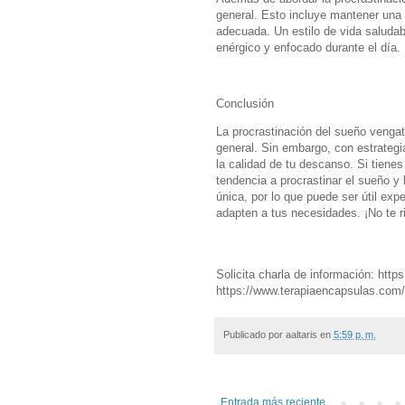
general. Esto incluye mantener una d
adecuada. Un estilo de vida saludab
enérgico y enfocado durante el día.
Conclusión
La procrastinación del sueño vengat
general. Sin embargo, con estrategi
la calidad de tu descanso. Si tiene
tendencia a procrastinar el sueño y
única, por lo que puede ser útil exp
adapten a tus necesidades. ¡No te 
Solicita charla de información: http
https://www.terapiaencapsulas.com/e
Publicado por
aaltaris
en
5:59 p. m.
Entrada más reciente