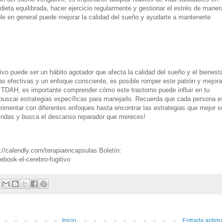
ieta equilibrada, hacer ejercicio regularmente y gestionar el estrés de maner
le en general puede mejorar la calidad del sueño y ayudarte a mantenerte
ivo puede ser un hábito agotador que afecta la calidad del sueño y el bienest
as efectivas y un enfoque consciente, es posible romper este patrón y mejora
s TDAH, es importante comprender cómo este trastorno puede influir en tu
 buscar estrategias específicas para manejarlo. Recuerda que cada persona e
erimentar con diferentes enfoques hasta encontrar las estrategias que mejor s
rindas y busca el descanso reparador que mereces!
s://calendly.com/terapiaencapsulas Boletín:
book-el-cerebro-fugitivo
Inicio
Entrada antig