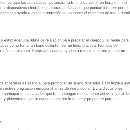
tiempo para las actividades nocturnas. Esto implica definir un horario límite
 usar dispositivos electrónicos u otras actividades que puedan interferir con el
respetarlo ayuda a evitar la tentación de posponer el momento de irse a dormi
so establecer una rutina de relajación para preparar el cuerpo y la mente para 
ades como tomar un baño caliente, leer un libro, practicar técnicas de
 música relajante. Estas actividades ayudan a reducir el estrés y crear un
de acostarse es esencial para promover un sueño reparador. Esto implica evit
en estrés o agitación emocional antes de irse a dormir. Evita discusiones
s o participar en actividades que te mantengan mentalmente activo y alerta. E
es y placenteras que te ayuden a calmar la mente y prepararte para el
s