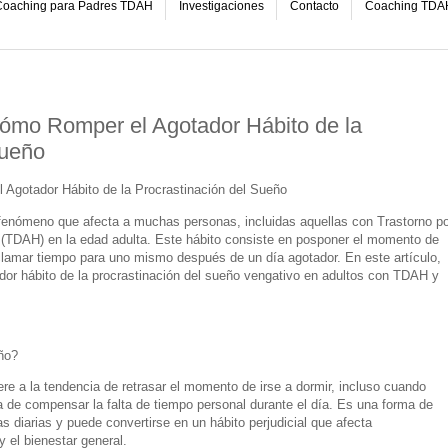
oaching para Padres TDAH
Investigaciones
Contacto
Coaching TDA
ómo Romper el Agotador Hábito de la
Sueño
Agotador Hábito de la Procrastinación del Sueño
 fenómeno que afecta a muchas personas, incluidas aquellas con Trastorno po
d (TDAH) en la edad adulta. Este hábito consiste en posponer el momento de
clamar tiempo para uno mismo después de un día agotador. En este artículo,
or hábito de la procrastinación del sueño vengativo en adultos con TDAH y
ño?
ere a la tendencia de retrasar el momento de irse a dormir, incluso cuando
e compensar la falta de tiempo personal durante el día. Es una forma de
 diarias y puede convertirse en un hábito perjudicial que afecta
 el bienestar general.