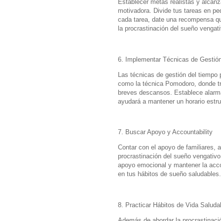
Establecer metas realistas y alcanz
motivadora. Divide tus tareas en pe
cada tarea, date una recompensa que
la procrastinación del sueño vengati
6. Implementar Técnicas de Gestió
Las técnicas de gestión del tiempo 
como la técnica Pomodoro, donde tr
breves descansos. Establece alarma
ayudará a mantener un horario estruc
7. Buscar Apoyo y Accountability
Contar con el apoyo de familiares, 
procrastinación del sueño vengativ
apoyo emocional y mantener la accou
en tus hábitos de sueño saludables.
8. Practicar Hábitos de Vida Saluda
Además de abordar la procrastinació