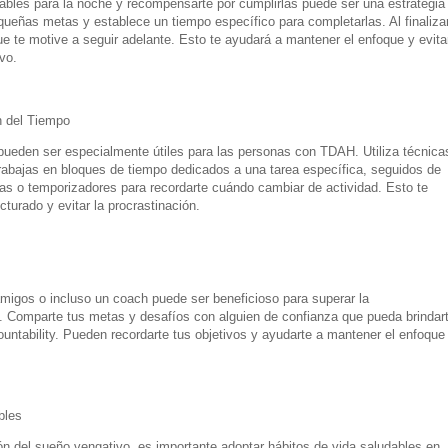
ables para la noche y recompensarte por cumplirlas puede ser una estrategia
queñas metas y establece un tiempo específico para completarlas. Al finaliza
 te motive a seguir adelante. Esto te ayudará a mantener el enfoque y evita
vo.
n del Tiempo
pueden ser especialmente útiles para las personas con TDAH. Utiliza técnica
abajas en bloques de tiempo dedicados a una tarea específica, seguidos de
s o temporizadores para recordarte cuándo cambiar de actividad. Esto te
turado y evitar la procrastinación.
amigos o incluso un coach puede ser beneficioso para superar la
o. Comparte tus metas y desafíos con alguien de confianza que pueda brindar
ntability. Pueden recordarte tus objetivos y ayudarte a mantener el enfoque
bles
n del sueño vengativo, es importante adoptar hábitos de vida saludables en