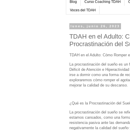
Blog
Curso Coaching TDAH
C
Voces del TDAH
lunes, junio 26, 2023
TDAH en el Adulto: C
Procrastinación del 
TDAH en el Adulto: Cómo Romper el 
La procrastinación del sueño es un
Déficit de Atención e Hiperactivida
irse a dormir como una forma de re
exploraremos cómo romper el agotad
mejorar la calidad de su descanso.
¿Qué es la Procrastinación del Sue
La procrastinación del sueño se refi
estamos cansados, como una forma d
resistencia pasiva ante las demandas
negativamente la calidad del sueño y