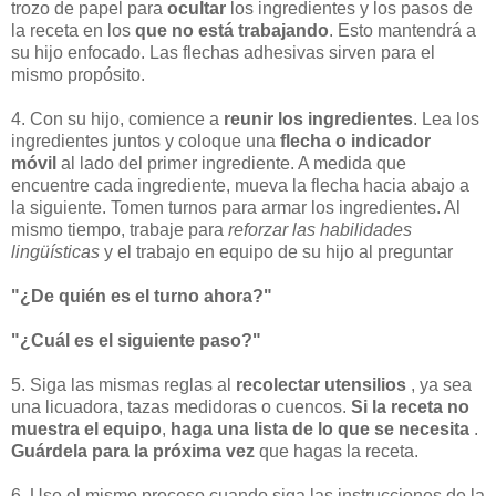
trozo de papel para
ocultar
los ingredientes y los pasos de
la receta en los
que
no está trabajando
. Esto mantendrá a
su hijo enfocado. Las flechas adhesivas sirven para el
mismo propósito.
4. Con su hijo, comience a
reunir los ingredientes
. Lea los
ingredientes juntos y coloque una
flecha o indicador
móvil
al lado del primer ingrediente. A medida que
encuentre cada ingrediente, mueva la flecha hacia abajo a
la siguiente. Tomen turnos para armar los ingredientes. Al
mismo tiempo, trabaje para
reforzar las habilidades
lingüísticas
y el trabajo en equipo de su hijo al preguntar
"¿De quién es el turno ahora?"
"¿Cuál es el siguiente paso?"
5. Siga las mismas reglas al
recolectar utensilios
, ya sea
una licuadora, tazas medidoras o cuencos.
Si la receta no
muestra el equipo
,
haga una lista de lo que se necesita
.
Guárdela para la próxima vez
que hagas la receta.
6. Use el mismo proceso cuando siga las instrucciones de la