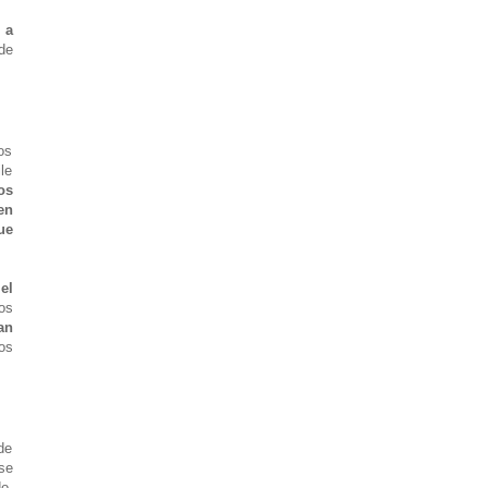
 a
de
os
le
os
en
ue
el
os
an
os
de
se
o,