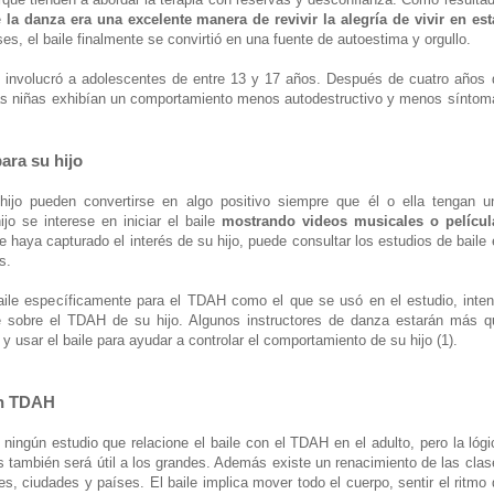
e
la danza era una excelente manera de revivir la alegría de vivir en est
es, el baile finalmente se convirtió en una fuente de autoestima y orgullo.
n involucró a adolescentes de entre 13 y 17 años. Después de cuatro años 
 las niñas exhibían un comportamiento menos autodestructivo y menos síntom
ara su hijo
hijo pueden convertirse en algo positivo siempre que él o ella tengan u
jo se interese en iniciar el baile
mostrando videos musicales o películ
 haya capturado el interés de su hijo, puede consultar los estudios de baile 
s.
aile específicamente para el TDAH como el que se usó en el estudio, inten
ele sobre el TDAH de su hijo. Algunos instructores de danza estarán más q
 y usar el baile para ayudar a controlar el comportamiento de su hijo (1).
on TDAH
ingún estudio que relacione el baile con el TDAH en el adulto, pero la lógi
os también será útil a los grandes. Además existe un renacimiento de las clas
s, ciudades y países. El baile implica mover todo el cuerpo, sentir el ritmo 