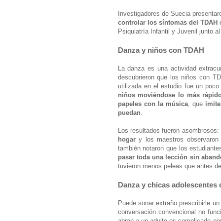
Investigadores de Suecia presentar
controlar los síntomas del TDAH
e
Psiquiatría Infantil y Juvenil junto
Danza y niños con TDAH
La danza es una actividad extracur
descubrieron que los niños con TDA
utilizada en el estudio fue un poc
niños moviéndose lo más rápid
papeles con la música
, que
imite
puedan
.
Los resultados fueron asombrosos: 
hogar
y los maestros observaron
también notaron que los estudiant
pasar toda una lección sin aband
tuvieron menos peleas que antes de 
Danza y chicas adolescentes 
Puede sonar extraño prescribirle un
conversación convencional no funci
abran a un adulto es complicado por