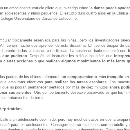
on un emocionante estudio piloto que investigó cómo
la danza puede ayudar
n adolescentes y niños pequeños. El estudio duró cuatro años en la Clínica 
 al Colegio Universitario de Danza de Estocolmo.
ricular típicamente reservada para las niñas, pero los investigadores suec
H tienen mucho que aprender de esta disciplina. El tipo de terapia de bai
o diferente de las clases de baile típicas. La sesión de baile comenzó con
l
o que pudieron
. Después, el instructor les pidió a los niños que
interpret
n ciertas acciones
o que
realicen algunos movimientos lo más lento q
los padres de los chicos informaron
un comportamiento más tranquilo en 
 que eran
más efectivos para realizar las tareas escolares
. Los maestr
es que no podían permanecer sentados por más de diez minutos
ahora podí
onar sus asientos
. Otro comportamiento deseable observado es que los niñ
los tratamientos de baile.
deprimidas
 baile a un adolescente deprimido, pero hay muchos casos en que la terapia 
onará para los adolescentes. Conseguir que se relacionen con un adulto y 
que tienden a abordar la terapia con reservas y desconfianza. Como resultad