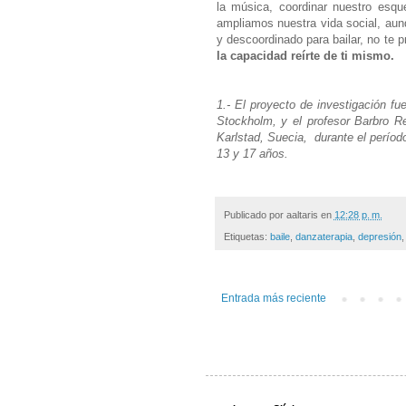
la música, coordinar nuestro esq
ampliamos nuestra vida social, au
y descoordinado para bailar, no te 
la capacidad reírte de ti mismo.
1.- El proyecto de investigación fu
Stockholm, y el profesor Barbro Re
Karlstad, Suecia, durante el períod
13 y 17 años.
Publicado por
aaltaris
en
12:28 p. m.
Etiquetas:
baile
,
danzaterapia
,
depresión
Entrada más reciente