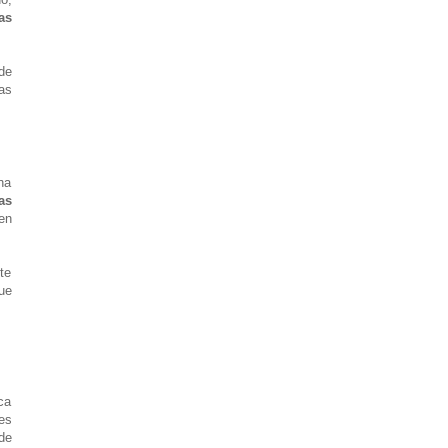
as
de
as
na
as
en
te
ue
ca
es
de