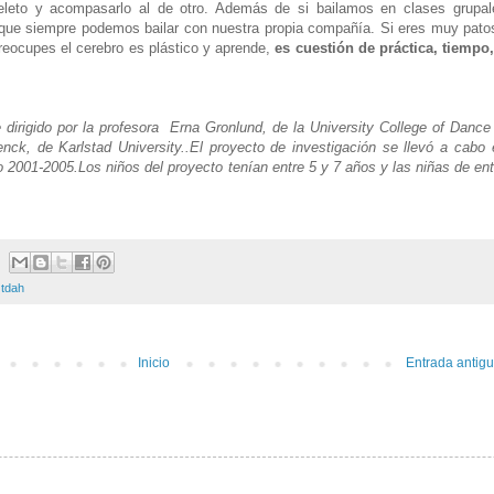
ueleto y acompasarlo al de otro. Además de si bailamos en clases grupal
nque siempre podemos bailar con nuestra propia compañía. Si eres muy pato
preocupes el cerebro es plástico y aprende,
es cuestión de práctica, tiempo,
e dirigido por la profesora Erna Gronlund, de la University College of Dance 
nck, de Karlstad University..El proyecto de investigación se llevó a cabo 
o 2001-2005.Los niños del proyecto tenían entre 5 y 7 años y las niñas de ent
,
tdah
Inicio
Entrada antig