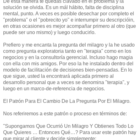
De esta manera te quedas clavado en el problema y la
solución se olvida. Es un mál hábito, falta de disciplina
mental, punto. A veces es posible desechar por completo el
"problema" o el "pobrecito yo" e interrumpir su descripcióin,
en otras ocasiones es mejor acompañar primero al otro (que
puede ser uno mismo) y luego conducirlo.
Prefiero y me encanta la pregunta del milagro y la he usado
como pregunta exploratoria tanto en "terapia" como en los
negocios y en la consultoría gerencial. Incluso hago magia
con ella con mis amigos. Por eso la he instalado dentro del
modelo de facilitación de decisiones bien-pensadas. En lo
que sigue, usted la encontrará aplicada primero al
desarrollo personal que a veces se denomina "terapia", y
luego en un marco-de-referencia de negocios.
El Patrón Para El Cambio De La Pregunta Por El Milagro.
Nos referiremos a este patrón o proceso en términos de:
"Supongamos Que Ocurrió Un Milagro Y Obtienes Todo Lo
Que Quieres … Entonces Qué…? Para usar este patrón hay
que mirar al cliente y decirle simplemente: