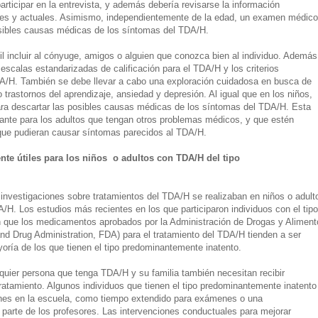
rticipar en la entrevista, y además debería revisarse la información
ores y actuales. Asimismo, independientemente de la edad, un examen médico
osibles causas médicas de los síntomas del TDA/H.
il incluir al cónyuge, amigos o alguien que conozca bien al individuo. Además
r escalas estandarizadas de calificación para el TDA/H y los criterios
A/H. También se debe llevar a cabo una exploración cuidadosa en busca de
o trastornos del aprendizaje, ansiedad y depresión. Al igual que en los niños,
a descartar las posibles causas médicas de los síntomas del TDA/H. Esta
ante para los adultos que tengan otros problemas médicos, y que estén
e pudieran causar síntomas parecidos al TDA/H.
te útiles para los niños o adultos con TDA/H del tipo
investigaciones sobre tratamientos del TDA/H se realizaban en niños o adult
/H. Los estudios más recientes en los que participaron individuos con el tipo
 que los medicamentos aprobados por la Administración de Drogas y Aliment
d Drug Administration, FDA) para el tratamiento del TDA/H tienden a ser
oría de los que tienen el tipo predominantemente inatento.
ier persona que tenga TDA/H y su familia también necesitan recibir
ratamiento. Algunos individuos que tienen el tipo predominantemente inatento
nes en la escuela, como tiempo extendido para exámenes o una
 parte de los profesores. Las intervenciones conductuales para mejorar