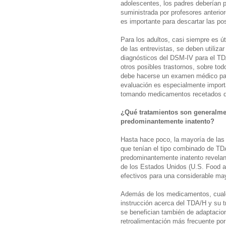
adolescentes, los padres deberían pa
suministrada por profesores anteri
es importante para descartar las p
Para los adultos, casi siempre es út
de las entrevistas, se deben utiliza
diagnósticos del DSM-IV para el TD
otros posibles trastornos, sobre tod
debe hacerse un examen médico par
evaluación es especialmente import
tomando medicamentos recetados qu
¿Qué tratamientos son generalmen
predominantemente inatento?
Hasta hace poco, la mayoría de las 
que tenían el tipo combinado de TDA
predominantemente inatento revelan
de los Estados Unidos (U.S. Food an
efectivos para una considerable may
Además de los medicamentos, cualqu
instrucción acerca del TDA/H y su t
se benefician también de adaptacio
retroalimentación más frecuente por