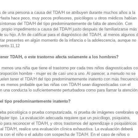
 de una persona a causa del TDA/H se atribuyen durante muchos años a la
. Hasta hace poco, muy pocos profesores, psicólogos u otros médicos habían
 síntomas del TDA/H del tipo predominantemente de falta de atención. Con
u propio impedimento a causa del TDA/H justo después de familiarizarse más
de su hijo. A fin de calificar para el diagnóstico del TDA/H, al menos algunos 
tar presentes en algún momento de la infancia o la adolescencia, aunque no
mento.11,12
tener TDA/H, o este trastorno afecta solamente a los hombres?
menos una niña que tiene el trastorno por cada tres niños diagnosticados co
proporción hombre - mujer es de casi uno a uno. Al parecer, a menudo no se
suelen tener el TDA/H del tipo predominantemente inatento con más frecuenci
e es menos probable que las niñas con TDA/H sean diagnosticadas con el
n una conducta lo suficientemente perturbadora como para llamar la atención
el tipo predominantemente inatento?
ueba psicológica o prueba computarizada, ni prueba de imágenes cerebrales q
quier tipo. La evaluación adecuada requiere que un psicólogo, psiquiatra,
do para reconocer el TDA/H, y otros trastornos del aprendizaje o psiquiátricos
l TDA/H, realice una evaluación clínica exhaustiva. La evaluación deberá
siva con el niño o el adulto con sospecha de TDA/H. En el caso de niños o