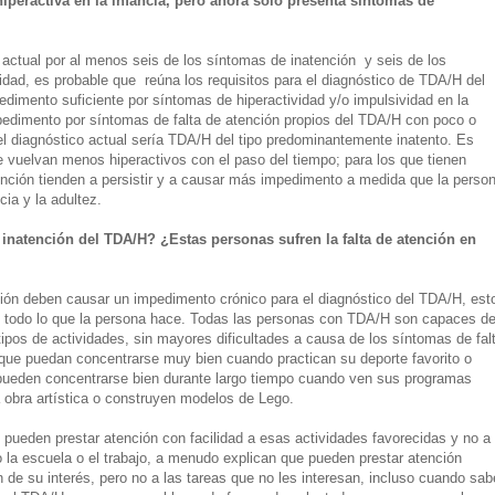
peractiva en la infancia, pero ahora sólo presenta síntomas de
actual por al menos seis de los síntomas de inatención y seis de los
idad, es probable que reúna los requisitos para el diagnóstico de TDA/H del
dimento suficiente por síntomas de hiperactividad y/o impulsividad en la
pedimento por síntomas de falta de atención propios del TDA/H con poco o
el diagnóstico actual sería TDA/H del tipo predominantemente inatento. Es
 vuelvan menos hiperactivos con el paso del tiempo; para los que tienen
ención tienden a persistir y a causar más impedimento a medida que la perso
ia y la adultez.
inatención del TDA/H? ¿Estas personas sufren la falta de atención en
ión deben causar un impedimento crónico para el diagnóstico del TDA/H, est
n todo lo que la persona hace. Todas las personas con TDA/H son capaces d
tipos de actividades, sin mayores dificultades a causa de los síntomas de fal
 que puedan concentrarse muy bien cuando practican su deporte favorito o
pueden concentrarse bien durante largo tiempo cuando ven sus programas
a obra artística o construyen modelos de Lego.
pueden prestar atención con facilidad a esas actividades favorecidas y no a
 la escuela o el trabajo, a menudo explican que pueden prestar atención
 de su interés, pero no a las tareas que no les interesan, incluso cuando sab