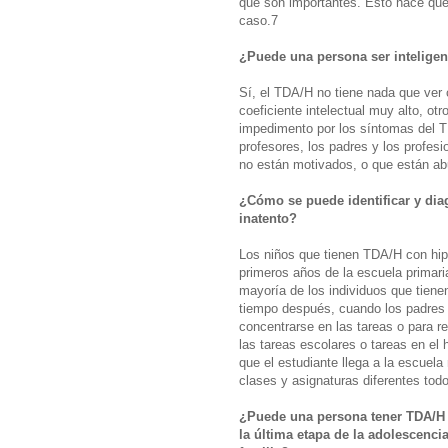
que son importantes. Esto hace que
caso.7
¿Puede una persona ser inteligen
Sí, el TDA/H no tiene nada que ver 
coeficiente intelectual muy alto, ot
impedimento por los síntomas del TDA
profesores, los padres y los profes
no están motivados, o que están ab
¿Cómo se puede identificar y dia
inatento?
Los niños que tienen TDA/H con hipe
primeros años de la escuela primaria
mayoría de los individuos que tien
tiempo después, cuando los padres 
concentrarse en las tareas o para re
las tareas escolares o tareas en el
que el estudiante llega a la escuela
clases y asignaturas diferentes todo
¿Puede una persona tener TDA/H 
la última etapa de la adolescencia