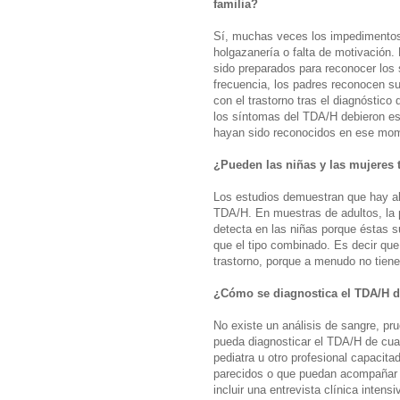
familia?
Sí, muchas veces los impedimentos
holgazanería o falta de motivación
sido preparados para reconocer los
frecuencia, los padres reconocen s
con el trastorno tras el diagnóstico 
los síntomas del TDA/H debieron es
hayan sido reconocidos en ese mo
¿Pueden las niñas y las mujeres 
Los estudios demuestran que hay al 
TDA/H. En muestras de adultos, la 
detecta en las niñas porque éstas 
que el tipo combinado. Es decir qu
trastorno, porque a menudo no tiene
¿Cómo se diagnostica el TDA/H d
No existe un análisis de sangre, pr
pueda diagnosticar el TDA/H de cual
pediatra u otro profesional capacita
parecidos o que puedan acompañar a
incluir una entrevista clínica inten