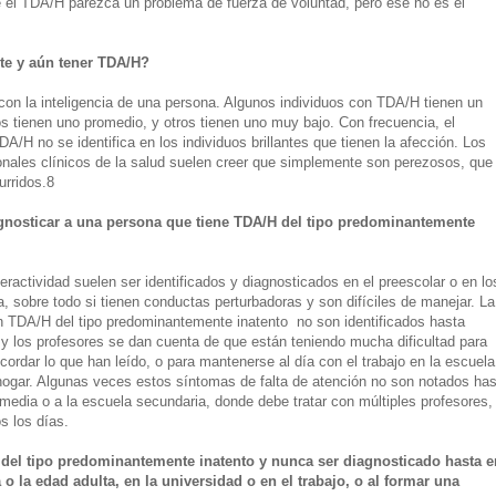
 el TDA/H parezca un problema de fuerza de voluntad, pero ese no es el
te y aún tener TDA/H?
con la inteligencia de una persona. Algunos individuos con TDA/H tienen un
ros tienen uno promedio, y otros tienen uno muy bajo. Con frecuencia, el
/H no se identifica en los individuos brillantes que tienen la afección. Los
ionales clínicos de la salud suelen creer que simplemente son perezosos, que
urridos.8
gnosticar a una persona que tiene TDA/H del tipo predominantemente
ractividad suelen ser identificados y diagnosticados en el preescolar o en lo
, sobre todo si tienen conductas perturbadoras y son difíciles de manejar. La
en TDA/H del tipo predominantemente inatento no son identificados hasta
y los profesores se dan cuenta de que están teniendo mucha dificultad para
cordar lo que han leído, o para mantenerse al día con el trabajo en la escuela
 hogar. Algunas veces estos síntomas de falta de atención no son notados has
 media o a la escuela secundaria, donde debe tratar con múltiples profesores,
s los días.
del tipo predominantemente inatento y nunca ser diagnosticado hasta e
 o la edad adulta, en la universidad o en el trabajo, o al formar una