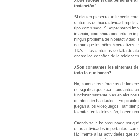
¿Qué sucede si una persona era hi
inatención?
Si alguien presenta un impedimento 
síntomas de hiperactividad/impulsiv
tipo combinado. Si experimentó impe
infancia, pero ahora presenta un im
ningún problema de hiperactividad, 
común que los niños hiperactivos se
TDA/H, los síntomas de falta de at
encara los desafíos de la adolescenc
¿Son constantes los síntomas de 
todo lo que hacen?
No, aunque los síntomas de inatenc
no significa que sean constantes e
funcionar bastante bien en algunos 
de atención habituales. Es posible
juegan a los videojuegos. También 
favoritos en la televisión, hacen un
Cuando se le ha preguntado por qué 
otras actividades importantes, como
fácilmente a las actividades que son