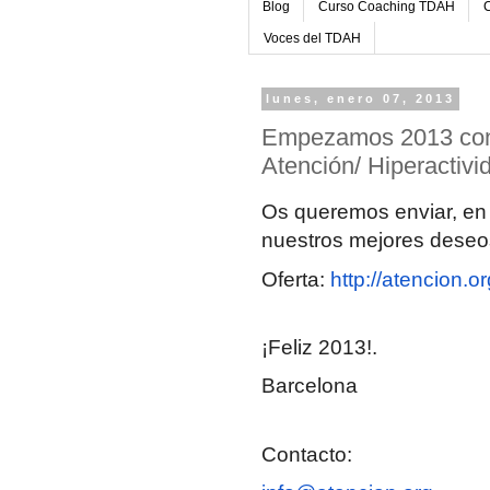
Blog
Curso Coaching TDAH
C
Voces del TDAH
lunes, enero 07, 2013
Empezamos 2013 con 
Atención/ Hiperactivi
Os queremos enviar, en 
nuestros mejores deseos
Oferta:
http://atencion.or
¡Feliz 2013!.
Barcelona
Contacto: