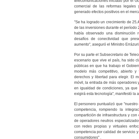
telecomunicaciones iniciado por el G
comercial de las reformas legales
generado efectos positivos en el merc
"Se ha logrado un crecimiento de 25,
de las inversiones durante el períod
había observado una disminución r
desafíos de conectividad que pres
aumento", aseguró el Ministro Errázuri
Por su parte el Subsecretario de Telec
escenario que vive el país, ha sido c
públicas en que ha trabajo el Gobier
modelo más competitivo, abierto y
derechos y libertad para elegir. El m
móvil, la entrada de más operadores y
en igualdad de condiciones, ya que 
exigirá esta tecnología", manifestó la 
El personero puntualizó que "nuestro o
competencia, rompiendo la integraci
compartición de infraestructura y con 
de operadores neutros especializados
con redes propias y virtuales enfo
competencia por calidad de servicio y 
consumidores" .