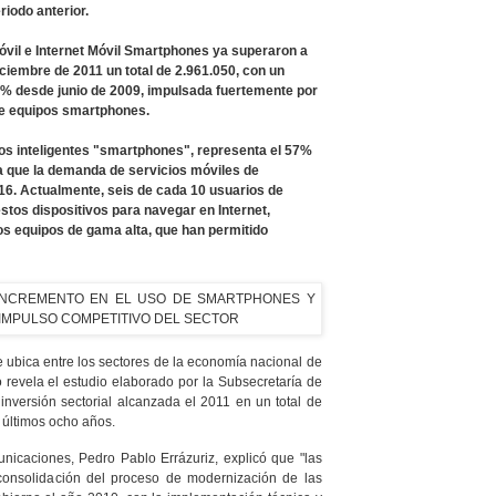
riodo anterior.
vil e Internet Móvil Smartphones ya superaron a
iciembre de 2011 un total de 2.961.050, con un
8% desde junio de 2009, impulsada fuertemente por
 de equipos smartphones.
os inteligentes "smartphones", representa el 57%
a que la demanda de servicios móviles de
16. Actualmente, seis de cada 10 usuarios de
estos dispositivos para navegar en Internet,
os equipos de gama alta, que han permitido
e ubica entre los sectores de la economía nacional de
 revela el estudio elaborado por la Subsecretaría de
inversión sectorial alcanzada el 2011 en un total de
 últimos ocho años.
unicaciones, Pedro Pablo Errázuriz, explicó que "las
consolidación del proceso de modernización de las