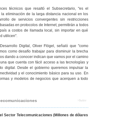
ces técnicos que resaltó el Subsecretario, "es el
, la eliminación de la larga distancia nacional en los
arrollo de servicios convergentes sin restricciones
o basadas en protocolos de Internet, permitirán a todos
país a costos de llamada local, sin importar en qué
d utilicen".
 Desarrollo Digital, Oliver Flögel, señaló que "como
nemos como desafío trabajar para disminuir la brecha
tamos dando a conocer indican que vamos por el camino
 una que cuenta con fácil acceso a las tecnologías y
do digital. Desde el gobierno queremos impulsar la
conectividad y el conocimiento básico para su uso. En
 formas y modelos de negocios que acerquen a todo
Telecomunicaciones
>
Subir
 el Sector Telecomunicaciones (Millones de dólares