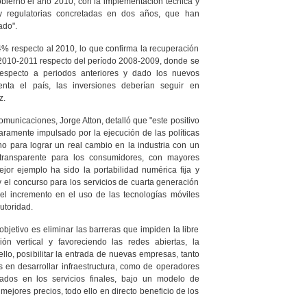
obierno el año 2010, con la implementación técnica y
 y regulatorias concretadas en dos años, que han
ado".
4% respecto al 2010, lo que confirma la recuperación
o 2010-2011 respecto del período 2008-2009, donde se
especto a periodos anteriores y dado los nuevos
enta el país, las inversiones deberían seguir en
z.
omunicaciones, Jorge Atton, detalló que "este positivo
laramente impulsado por la ejecución de las políticas
no para lograr un real cambio en la industria con un
 transparente para los consumidores, con mayores
ejor ejemplo ha sido la portabilidad numérica fija y
 el concurso para los servicios de cuarta generación
el incremento en el uso de las tecnologías móviles
autoridad.
bjetivo es eliminar las barreras que impiden la libre
ón vertical y favoreciendo las redes abiertas, la
ello, posibilitar la entrada de nuevas empresas, tanto
 en desarrollar infraestructura, como de operadores
cados en los servicios finales, bajo un modelo de
mejores precios, todo ello en directo beneficio de los