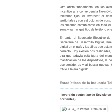
Otra arista fundamental en los avan
incentivo a la convergencia fijo-móvil
teléfonos fijos, el favorecer el des
territoriales y con estructuras de cost
los chilenos comunicarse en todo el 
zona vivan, ni qué tipo de teléfono o re
En tanto, el Secretario Ejecutivo de
Secretaría de Desarrollo Digital, te
digital en el país y las cifras que es
correcto. Hoy existen dos realidades,
otra que todavía está fuera del mun
masificación de los dispositivos, la 
ese sentido, es vital buscar nuevas
Chile a la era digital".
Estadísticas de la Industria 
- Inversión según tipo de Sevicio en
corrientes)