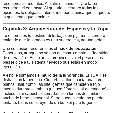
receptores sensoriales. Al salir, el mundo —y tu tarea—
recuperan el contraste. Al quitarle al cerebro todas las
opciones, lo obligas a interesarse por la única que le queda:
la que tienes que terminar.
Capítulo 3: Arquitectura del Espacio y la Ropa
Tu entorno es tu destino. Si trabajas en pijama, tu cerebro
entiende que la jornada es una sugerencia, no una orden.
Una confesión recurrente es el
hack de los zapatos
.
Ponértelos, aunque no salgas de casa, cambia tu "identidad
de operación". Es un ancla propioceptiva: el peso en tus
pies le dice a tu sistema nervioso que estás en modo
ejecución.
A esto le sumamos el
muro de la ignorancia
. El TDAH se
distrae con la periferia. Girar el escritorio hacia una pared
blanca, usar bombillas inteligentes que cambien a rojo
intenso durante el trabajo (un semáforo visual de enfoque) o
incluso usar capuchas cerradas, son formas de limitar el
ancho de banda sensorial. Si no puedes verlo, no puede
tentarte. Estás construyendo un búnker para tu genio.