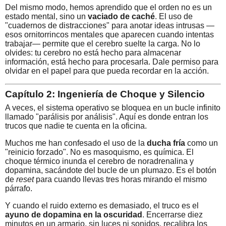
Del mismo modo, hemos aprendido que el orden no es un
estado mental, sino un
vaciado de caché
. El uso de
"cuadernos de distracciones" para anotar ideas intrusas —
esos ornitorrincos mentales que aparecen cuando intentas
trabajar— permite que el cerebro suelte la carga. No lo
olvides: tu cerebro no está hecho para almacenar
información, está hecho para procesarla. Dale permiso para
olvidar en el papel para que pueda recordar en la acción.
Capítulo 2: Ingeniería de Choque y Silencio
A veces, el sistema operativo se bloquea en un bucle infinito
llamado "parálisis por análisis". Aquí es donde entran los
trucos que nadie te cuenta en la oficina.
Muchos me han confesado el uso de la
ducha fría
como un
"reinicio forzado". No es masoquismo, es química. El
choque térmico inunda el cerebro de noradrenalina y
dopamina, sacándote del bucle de un plumazo. Es el botón
de
reset
para cuando llevas tres horas mirando el mismo
párrafo.
Y cuando el ruido externo es demasiado, el truco es el
ayuno de dopamina en la oscuridad
. Encerrarse diez
minutos en un armario, sin luces ni sonidos, recalibra los