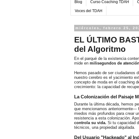
Blog
Curso Coaching TDAH
C
Voces del TDAH
miércoles, febrero 25, 20
EL ÚLTIMO BASTI
del Algoritmo
En el parqué de la existencia contem
mide en
milisegundos de atenció
Hemos pasado de ser ciudadanos de
nuestro cerebro es el yacimiento ex
concepto de moda en el coaching de
crecimiento: la capacidad de recuper
La Colonización del Paisaje M
Durante la última década, hemos pe
que mencionamos anteriormente— ha
miedos más profundos para crear un
resistencia a esta colonización. Apo
controla su vida.
Si tu capacidad d
técnicos, una propiedad alquilada.
Del Usuario "Hackeado" al In