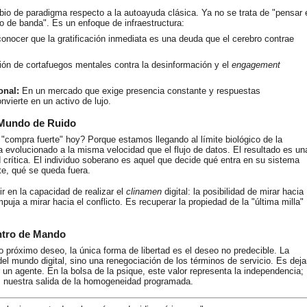
io de paradigma respecto a la autoayuda clásica. Ya no se trata de "pensar 
ho de banda". Es un enfoque de infraestructura:
nocer que la gratificación inmediata es una deuda que el cerebro contrae
ón de cortafuegos mentales contra la desinformación y el
engagement
onal:
En un mercado que exige presencia constante y respuestas
nvierte en un activo de lujo.
n Mundo de Ruido
"compra fuerte" hoy? Porque estamos llegando al límite biológico de la
 evolucionado a la misma velocidad que el flujo de datos. El resultado es un
crítica. El individuo soberano es aquel que decide qué entra en su sistema
te, qué se queda fuera.
ir en la capacidad de realizar el
clinamen
digital: la posibilidad de mirar hacia
puja a mirar hacia el conflicto. Es recuperar la propiedad de la "última milla"
ntro de Mando
o próximo deseo, la única forma de libertad es el deseo no predecible. La
el mundo digital, sino una renegociación de los términos de servicio. Es deja
 un agente. En la bolsa de la psique, este valor representa la independencia;
 nuestra salida de la homogeneidad programada.