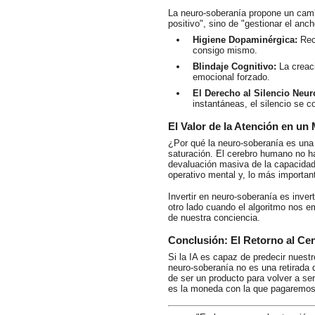
La neuro-soberanía propone un camb
positivo", sino de "gestionar el anc
Higiene Dopaminérgica:
Reco
consigo mismo.
Blindaje Cognitivo:
La creaci
emocional forzado.
El Derecho al Silencio Neur
instantáneas, el silencio se co
El Valor de la Atención en u
¿Por qué la neuro-soberanía es una 
saturación. El cerebro humano no ha
devaluación masiva de la capacidad 
operativo mental y, lo más importan
Invertir en neuro-soberanía es invert
otro lado cuando el algoritmo nos em
de nuestra conciencia.
Conclusión: El Retorno al Ce
Si la IA es capaz de predecir nuestr
neuro-soberanía no es una retirada d
de ser un producto para volver a ser
es la moneda con la que pagaremos