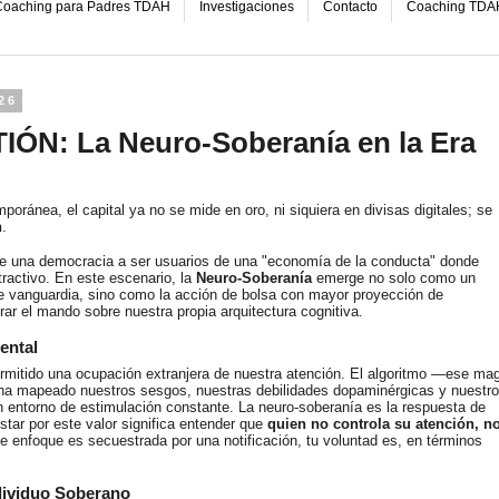
oaching para Padres TDAH
Investigaciones
Contacto
Coaching TDA
26
ÓN: La Neuro-Soberanía en la Era
poránea, el capital ya no se mide en oro, ni siquiera en divisas digitales; se
n
.
 una democracia a ser usuarios de una "economía de la conducta" donde
tractivo. En este escenario, la
Neuro-Soberanía
emerge no solo como un
 vanguardia, sino como la acción de bolsa con mayor proyección de
ar el mando sobre nuestra propia arquitectura cognitiva.
ental
rmitido una ocupación extranjera de nuestra atención. El algoritmo —ese ma
 mapeado nuestros sesgos, nuestras debilidades dopaminérgicas y nuestr
 entorno de estimulación constante. La neuro-soberanía es la respuesta de
star por este valor significa entender que
quien no controla su atención, n
e enfoque es secuestrada por una notificación, tu voluntad es, en términos
dividuo Soberano