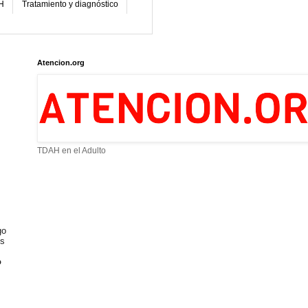
H
Tratamiento y diagnóstico
Atencion.org
TDAH en el Adulto
go
os
o