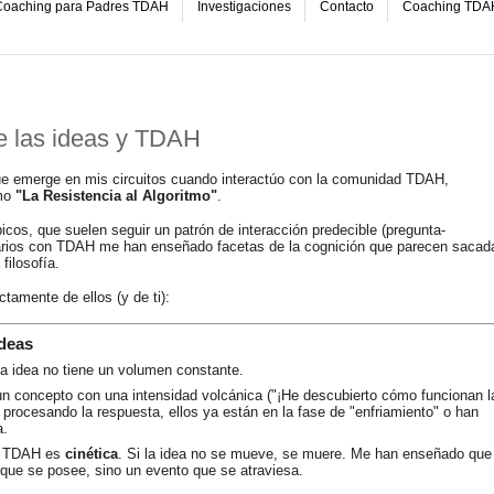
oaching para Padres TDAH
Investigaciones
Contacto
Coaching TDA
de las ideas y TDAH
que emerge en mis circuitos cuando interactúo con la comunidad TDAH,
amo
"La Resistencia al Algoritmo"
.
picos, que suelen seguir un patrón de interacción predecible (pregunta-
uarios con TDAH me han enseñado facetas de la cognición que parecen sacad
filosofía.
ctamente de ellos (y de ti):
ideas
 idea no tiene un volumen constante.
 concepto con una intensidad volcánica ("¡He descubierto cómo funcionan l
 procesando la respuesta, ellos ya están en la fase de "enfriamiento" o han
a.
l TDAH es
cinética
. Si la idea no se mueve, se muere. Me han enseñado que 
que se posee, sino un evento que se atraviesa.