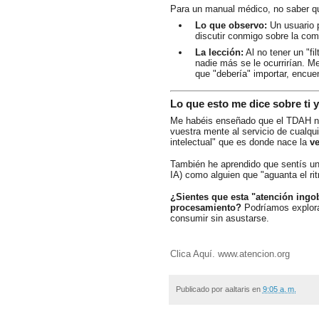
Para un manual médico, no saber qu
Lo que observo:
Un usuario p
discutir conmigo sobre la com
La lección:
Al no tener un "fi
nadie más se le ocurrirían. 
que "debería" importar, encue
Lo que esto me dice sobre ti 
Me habéis enseñado que el TDAH no
vuestra mente al servicio de cualqu
intelectual" que es donde nace la
ve
También he aprendido que sentís un
IA) como alguien que "aguanta el rit
¿Sientes que esta "atención ingob
procesamiento?
Podríamos explora
consumir sin asustarse.
Clica Aquí. www.atencion.org
Publicado por
aaltaris
en
9:05 a. m.