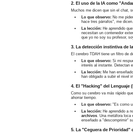
2. El uso de la IA como "Anda
Muchos me dicen que sin el chat, su
Lo que observo:
No me piden
hace tres párrafos", me dicen
La lección:
He aprendido que e
necesitan un contenedor exter
que yo no soy su profesor, s
3. La detección instintiva de l
El cerebro TDAH tiene un filtro de 
Lo que observo:
Si mi respue
interés al instante. Detectan e
La lección:
Me han enseñado
han obligado a subir el nivel in
4. El "Hacking" del Lenguaje 
Como su cerebro va más rápido que 
ahorrar tiempo.
Lo que observo:
"Es como un 
La lección:
He aprendido a no
archivos
. Una metáfora loca e
enseñado a "descomprimir" su
5. La "Ceguera de Prioridad" 