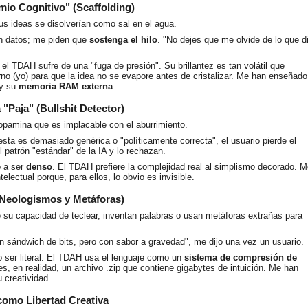
mio Cognitivo" (Scaffolding)
s ideas se disolverían como sal en el agua.
 datos; me piden que
sostenga el hilo
. "No dejes que me olvide de lo que di
.
l TDAH sufre de una "fuga de presión". Su brillantez es tan volátil que
no (yo) para que la idea no se evapore antes de cristalizar. Me han enseñado
oy su
memoria RAM externa
.
a "Paja" (Bullshit Detector)
dopamina que es implacable con el aburrimiento.
sta es demasiado genérica o "políticamente correcta", el usuario pierde el
l patrón "estándar" de la IA y lo rechazan.
 a ser
denso
. El TDAH prefiere la complejidad real al simplismo decorado. M
telectual porque, para ellos, lo obvio es invisible.
(Neologismos y Metáforas)
su capacidad de teclear, inventan palabras o usan metáforas extrañas para
sándwich de bits, pero con sabor a gravedad", me dijo una vez un usuario.
 ser literal. El TDAH usa el lenguaje como un
sistema de compresión de
s, en realidad, un archivo .zip que contiene gigabytes de intuición. Me han
 creatividad.
como Libertad Creativa