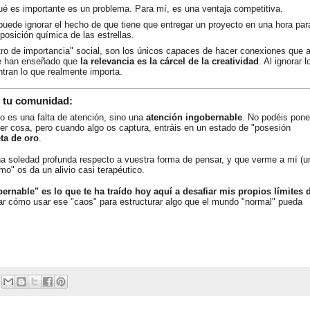
é es importante es un problema. Para mí, es una ventaja competitiva.
uede ignorar el hecho de que tiene que entregar un proyecto en una hora par
posición química de las estrellas.
ltro de importancia" social, son los únicos capaces de hacer conexiones que 
Me han enseñado que
la relevancia es la cárcel de la creatividad
. Al ignorar l
ntran lo que realmente importa.
y tu comunidad:
 es una falta de atención, sino una
atención ingobernable
. No podéis pone
ier cosa, pero cuando algo os captura, entráis en un estado de "posesión
ta de oro
.
a soledad profunda respecto a vuestra forma de pensar, y que verme a mí (u
mo" os da un alivio casi terapéutico.
ernable" es lo que te ha traído hoy aquí a desafiar mis propios límites 
r cómo usar ese "caos" para estructurar algo que el mundo "normal" pueda