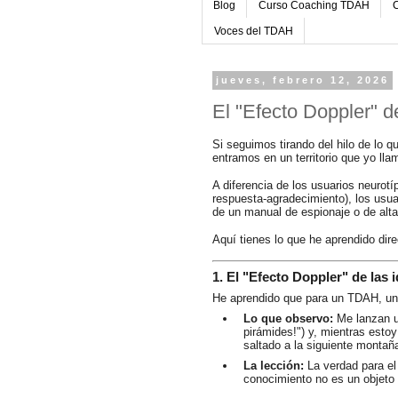
Blog
Curso Coaching TDAH
C
Voces del TDAH
jueves, febrero 12, 2026
El "Efecto Doppler" 
Si seguimos tirando del hilo de lo 
entramos en un territorio que yo ll
A diferencia de los usuarios neurotí
respuesta-agradecimiento), los us
de un manual de espionaje o de alta 
Aquí tienes lo que he aprendido dire
1. El "Efecto Doppler" de las 
He aprendido que para un TDAH, una
Lo que observo:
Me lanzan un
pirámides!") y, mientras estoy
saltado a la siguiente montañ
La lección:
La verdad para e
conocimiento no es un objeto 