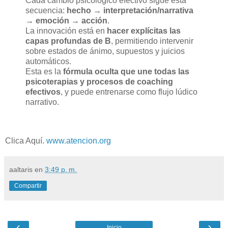
Cada cambio psicológico efectivo sigue esta
secuencia:
hecho → interpretación/narrativa
→ emoción → acción
.
La innovación está en
hacer explícitas las
capas profundas de B
, permitiendo intervenir
sobre estados de ánimo, supuestos y juicios
automáticos.
Esta es la
fórmula oculta que une todas las
psicoterapias y procesos de coaching
efectivos
, y puede entrenarse como flujo lúdico
narrativo.
Clica Aquí.
www.atencion.org
aaltaris
en
3:49 p. m.
Compartir
‹
›
Inicio