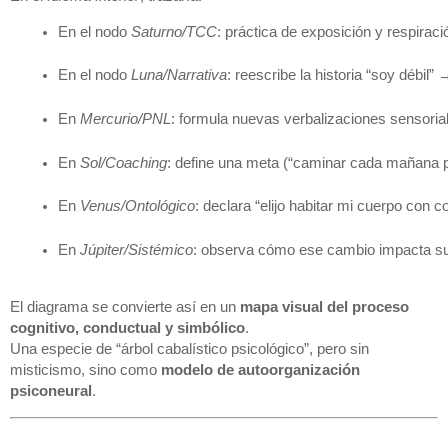
En el nodo 
Saturno/TCC
: práctica de exposición y respiraci
En el nodo 
Luna/Narrativa
: reescribe la historia “soy débil
En 
Mercurio/PNL
: formula nuevas verbalizaciones sensoria
En 
Sol/Coaching
: define una meta (“caminar cada mañana p
En 
Venus/Ontológico
: declara “elijo habitar mi cuerpo con c
En 
Júpiter/Sistémico
: observa cómo ese cambio impacta su
El diagrama se convierte así en un
mapa visual del proceso
cognitivo, conductual y simbólico
.
Una especie de “árbol cabalístico psicológico”, pero sin
misticismo, sino como
modelo de autoorganización
psiconeural
.