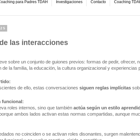
oaching para Padres TDAH
Investigaciones
Contacto
Coaching TDA
025
de las interacciones
ve sobre un conjunto de guiones previos: formas de pedir, ofrecer, ne
de la familia, la educación, la cultura organizacional y experiencias
tido:
ientes de ello, estas conversaciones 
siguen reglas implícitas
 sob
 funcional:
eva roles internos, sino que también 
actúa según un estilo aprendi
a porque ambos lados activan estas normas compartidas, aunque mu
dados no coinciden o se activan roles disonantes, surgen malentendid