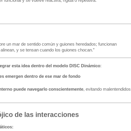
r funcional y se vuelve reactiva, rígida o repetitiva.
obre un mar de sentido común y guiones heredados; funcionan
e alinean, y se tensan cuando los guiones chocan.”
tegrar esta idea dentro del modelo DISC Dinámico
:
les emergen dentro de ese mar de fondo
interno puede navegarlo conscientemente
, evitando malentendidos
ójico de las interacciones
áticos: