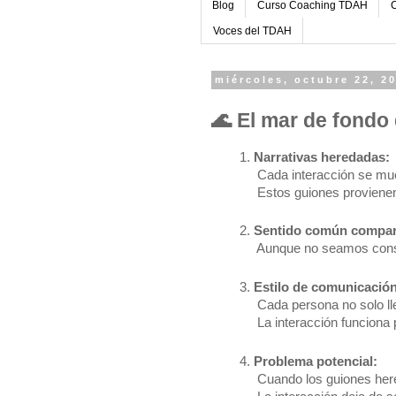
Blog
Curso Coaching TDAH
C
Voces del TDAH
miércoles, octubre 22, 2
🌊 El mar de fondo 
Narrativas heredadas:
 Cada interacción se mue
 Estos guiones provienen 
Sentido común compar
 Aunque no seamos consc
Estilo de comunicación
 Cada persona no solo ll
 La interacción funcion
Problema potencial:
 Cuando los guiones here