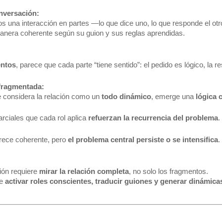
nversación:
una interacción en partes —lo que dice uno, lo que responde el o
anera coherente según su guion y sus reglas aprendidas.
entos
, parece que cada parte “tiene sentido”: el pedido es lógico, la 
 fragmentada:
 considera la relación como un 
todo dinámico
, emerge una 
lógica 
rciales que cada rol aplica 
refuerzan la recurrencia del problema
.
rece coherente, pero 
el problema central persiste o se intensifica
.
ón requiere 
mirar la relación completa
, no solo los fragmentos.
e 
activar roles conscientes, traducir guiones y generar dinámic