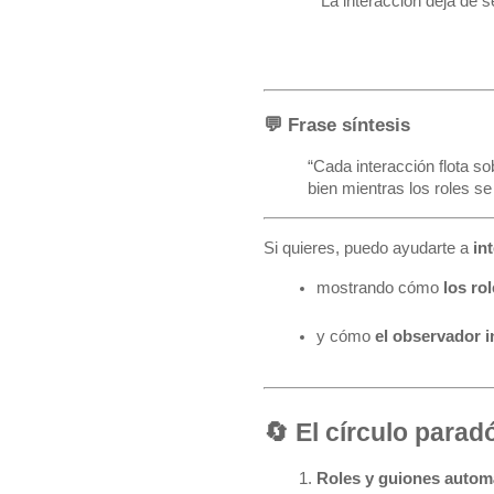
 La interacción deja de se
💬 Frase síntesis
“Cada interacción flota s
bien mientras los roles s
Si quieres, puedo ayudarte a
in
mostrando cómo 
los ro
y cómo 
el observador 
🔄 El círculo parad
Roles y guiones autom