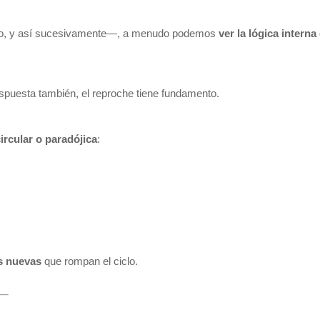
tro, y así sucesivamente—, a menudo podemos 
ver la lógica intern
respuesta también, el reproche tiene fundamento.
circular o paradójica
:
as nuevas
 que rompan el ciclo.