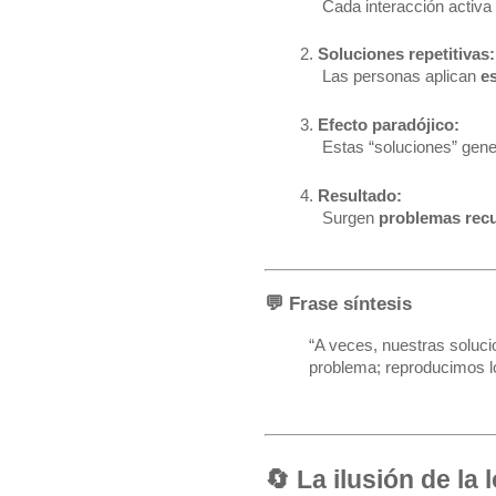
 Cada interacción activ
Soluciones repetitivas:
 Las personas aplican 
e
Efecto paradójico:
 Estas “soluciones” gene
Resultado:
 Surgen 
problemas recu
💬 Frase síntesis
“A veces, nuestras soluc
problema; reproducimos l
🔄 La ilusión de la 