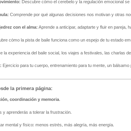
ovimiento:
 Descubre cómo el cerebelo y la regulación emocional se 
nula:
 Comprende por qué algunas decisiones nos motivan y otras nos a
jedrez con el alma:
 Aprende a anticipar, adaptarte y fluir en pareja,
bre cómo la pista de baile funciona como un espejo de tu estado emoc
ve la experiencia del baile social, los viajes a festivales, las charla
:
 Ejercicio para tu cuerpo, entrenamiento para tu mente, un bálsam
esde la primera página:
ión, coordinación y memoria
.
y aprenderás a tolerar la frustración.
ar mental y físico: menos estrés, más alegría, más energía.