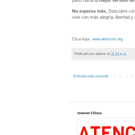
paso hacia la
mejor versión de
No esperes más.
Descubre cómo 
vivir con más alegría, libertad y 
Clica Aquí.
www.atencion.org
Publicado por
aaltaris
en
11:14 p. m.
Entrada más reciente
Internet Clínica