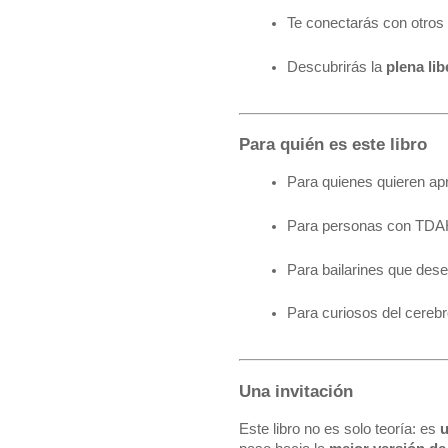
Te conectarás con otros
Descubrirás la 
plena lib
Para quién es este libro
Para quienes quieren ap
Para personas con TDAH,
Para bailarines que dese
Para curiosos del cerebro
Una invitación
Este libro no es solo teoría: es
u