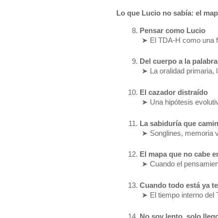
Lo que Lucio no sabía: el map
Pensar como Lucio
 ➤ El TDA-H como una for
Del cuerpo a la palabra
 ➤ La oralidad primaria, l
El cazador distraído
 ➤ Una hipótesis evolutiv
La sabiduría que cami
 ➤ Songlines, memoria v
El mapa que no cabe en 
 ➤ Cuando el pensamiento
Cuando todo está ya t
 ➤ El tiempo interno del 
No soy lento, solo lleg