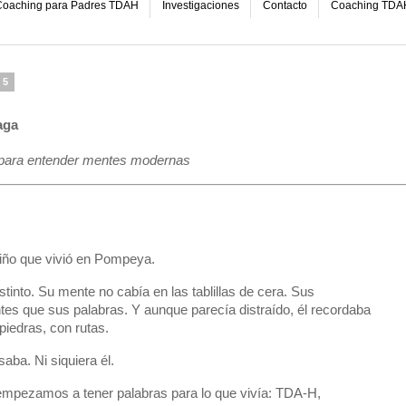
oaching para Padres TDAH
Investigaciones
Contacto
Coaching TDA
25
aga
a para entender mentes modernas
N
 niño que vivió en Pompeya.
stinto. Su mente no cabía en las tablillas de cera. Sus
es que sus palabras. Y aunque parecía distraído, él recordaba
piedras, con rutas.
ba. Ni siquiera él.
mpezamos a tener palabras para lo que vivía: TDA-H,