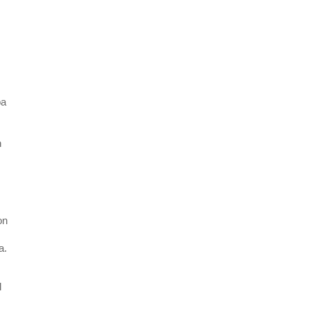
ba
n
on
a.
l