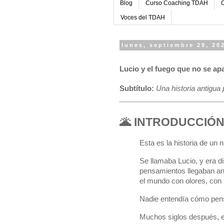
Blog
Curso Coaching TDAH
C
Voces del TDAH
lunes, septiembre 29, 20
Lucio y el fuego que no se ap
Subtítulo:
Una historia antigu
🌋 INTRODUCCIÓ
Esta es la historia de un
Se llamaba Lucio, y era di
pensamientos llegaban ant
el mundo con olores, con 
Nadie entendía cómo pensa
Muchos siglos después, e