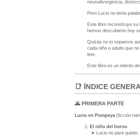
neurodivergencia, disinc
Pero Lucio no tenía palabr
Este libro reconstruye su 
hemos descubierto hoy sob
Quizás no lo sepamos aún
cada niño o adulto que no
leer.
Este libro es un intento d
📑 ÍNDICE GENER
🌋 PRIMERA PARTE
Lucio en Pompeya
(ficción nar
El niño del horno
 ➤ Lucio no para quieto.