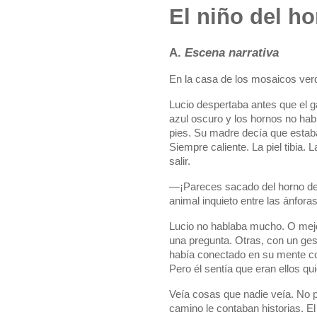
El niño del h
A.
Escena narrativa
En la casa de los mosaicos verd
Lucio despertaba antes que el g
azul oscuro y los hornos no habí
pies. Su madre decía que estaba
Siempre caliente. La piel tibia.
salir.
—¡Pareces sacado del horno de
animal inquieto entre las ánforas
Lucio no hablaba mucho. O mejo
una pregunta. Otras, con un gest
había conectado en su mente con
Pero él sentía que eran ellos qu
Veía cosas que nadie veía. No po
camino le contaban historias. El