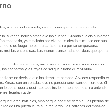
orno
es, al fondo del mercado, vivía un niño que no paraba quieto.
allo. A veces incluso antes que los sueños. Cuando el cielo aún esta
an encendido, ya él saltaba por el atrio, midiendo el mundo con sus
 hecho de fuego: no por su carácter, sino por su temperatura.
 Las mejillas encendidas. Las manos transpiradas de ideas que quería
 pan! —decía su abuelo, mientras lo observaba moverse como un
, los cacharros y los rayos de sol que filtraba el impluvium.
r dicho: no decía lo que los demás esperaban. A veces respondía c
o. Otras, con una palabra que no parecía tener sentido, pero que él
 lo que sí quería decir. Los adultos lo miraban como si no entendier
ienes llegaban tarde.
rque fueran invisibles, sino porque nadie se detenía. Las piedras de
 ruido de una puerta le traía un recuerdo. Los patrones del mosaico