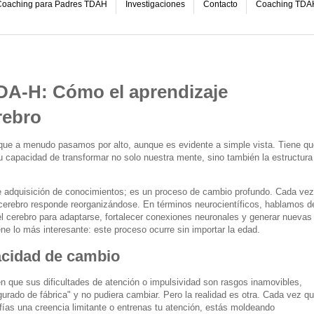
oaching para Padres TDAH
Investigaciones
Contacto
Coaching TDA
DA-H: Cómo el aprendizaje
rebro
 que a menudo pasamos por alto, aunque es evidente a simple vista. Tiene qu
su capacidad de transformar no solo nuestra mente, sino también la estructura
de adquisición de conocimientos; es un proceso de cambio profundo. Cada vez
cerebro responde reorganizándose. En términos neurocientíficos, hablamos d
del cerebro para adaptarse, fortalecer conexiones neuronales y generar nuevas
ene lo más interesante: este proceso ocurre sin importar la edad.
acidad de cambio
que sus dificultades de atención o impulsividad son rasgos inamovibles,
gurado de fábrica" y no pudiera cambiar. Pero la realidad es otra. Cada vez q
fías una creencia limitante o entrenas tu atención, estás moldeando