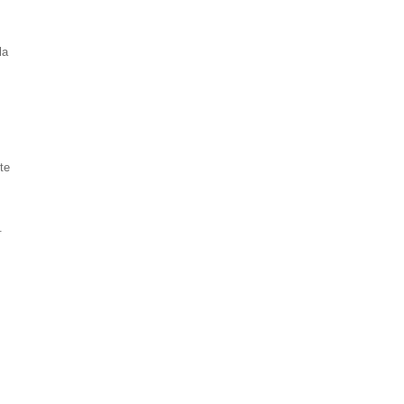
la
te
.