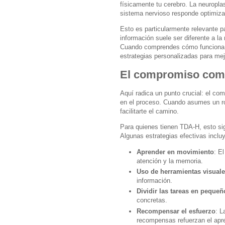
físicamente tu cerebro. La neuroplas
sistema nervioso responde optimiza
Esto es particularmente relevante 
información suele ser diferente a la
Cuando comprendes cómo funciona tu 
estrategias personalizadas para mej
El compromiso como
Aquí radica un punto crucial: el co
en el proceso. Cuando asumes un rol
facilitarte el camino.
Para quienes tienen TDA-H, esto sig
Algunas estrategias efectivas inclu
Aprender en movimiento
: E
atención y la memoria.
Uso de herramientas visuale
información.
Dividir las tareas en peque
concretas.
Recompensar el esfuerzo
: L
recompensas refuerzan el apre