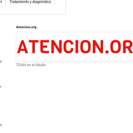
H
Tratamiento y diagnóstico
Atencion.org
e
TDAH en el Adulto
e
ue