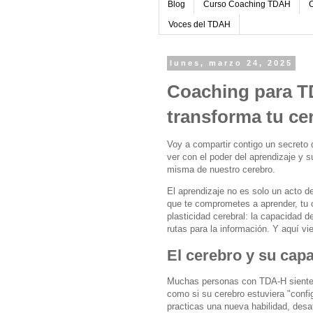
Blog
Curso Coaching TDAH
C
Voces del TDAH
lunes, marzo 24, 2025
Coaching para T
transforma tu ce
Voy a compartir contigo un secreto
ver con el poder del aprendizaje y 
misma de nuestro cerebro.
El aprendizaje no es solo un acto 
que te comprometes a aprender, tu 
plasticidad cerebral: la capacidad 
rutas para la información. Y aquí vi
El cerebro y su cap
Muchas personas con TDA-H sienten 
como si su cerebro estuviera "confi
practicas una nueva habilidad, desa