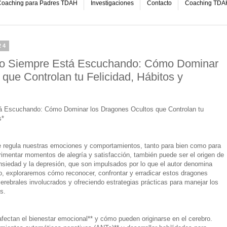
oaching para Padres TDAH
Investigaciones
Contacto
Coaching TDA
24
ebro Siempre Está Escuchando: Cómo Dominar
que Controlan tu Felicidad, Hábitos y
stá Escuchando: Cómo Dominar los Dragones Ocultos que Controlan tu
s*
ue regula nuestras emociones y comportamientos, tanto para bien como para
rimentar momentos de alegría y satisfacción, también puede ser el origen de
siedad y la depresión, que son impulsados por lo que el autor denomina
lo, exploraremos cómo reconocer, confrontar y erradicar estos dragones
rebrales involucrados y ofreciendo estrategias prácticas para manejar los
s.
fectan el bienestar emocional** y cómo pueden originarse en el cerebro.