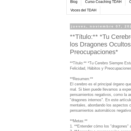
Blog
Curso Coaching TDAH
C
Voces del TDAH
jueves, noviembre 07, 20
**Título:** *Tu Cer
los Dragones Ocultos 
Preocupaciones*
**Título:** *Tu Cerebro Siempre E
Felicidad, Hábitos y Preocupacione
**Resumen:**
El cerebro es el principal órgano q
mal. Si bien puede llevarnos a expe
pensamientos negativos, como la an
"dragones internos". En este artícu
mentales, abordando los aspectos ce
pensamientos automáticos negativo
**Metas:**
1. **Entender cómo los "dragones" a