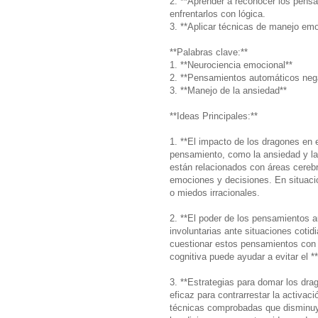
2. **Aprender a reconocer los pensa
enfrentarlos con lógica.
3. **Aplicar técnicas de manejo emo
**Palabras clave:**
1. **Neurociencia emocional**
2. **Pensamientos automáticos neg
3. **Manejo de la ansiedad**
**Ideas Principales:**
1. **El impacto de los dragones en 
pensamiento, como la ansiedad y la 
están relacionados con áreas cerebra
emociones y decisiones. En situaci
o miedos irracionales.
2. **El poder de los pensamientos 
involuntarias ante situaciones coti
cuestionar estos pensamientos con p
cognitiva puede ayudar a evitar el *
3. **Estrategias para domar los dra
eficaz para contrarrestar la activac
técnicas comprobadas que disminuyen