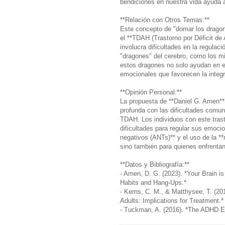
bendiciones en nuestra vida ayuda a r
**Relación con Otros Temas:**
Este concepto de "domar los dragon
el **TDAH (Trastorno por Déficit de
involucra dificultades en la regulac
"dragones" del cerebro, como los mi
estos dragones no solo ayudan en el
emocionales que favorecen la integ
**Opinión Personal:**
La propuesta de **Daniel G. Amen** 
profunda con las dificultades comu
TDAH. Los individuos con este trast
dificultades para regular sus emoc
negativos (ANTs)** y el uso de la **
sino también para quienes enfrentan
**Datos y Bibliografía:**
- Amen, D. G. (2023). *Your Brain i
Habits and Hang-Ups.*
- Kerns, C. M., & Matthysee, T. (201
Adults: Implications for Treatment.
- Tuckman, A. (2016). *The ADHD Ef