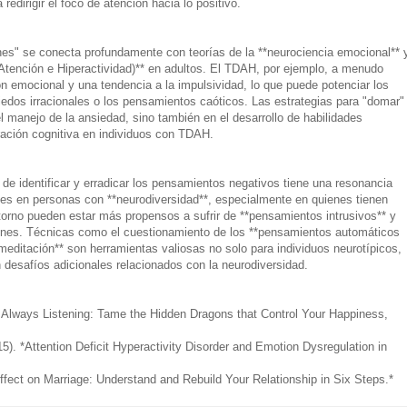
edirigir el foco de atención hacia lo positivo.
es" se conecta profundamente con teorías de la **neurociencia emocional** 
 Atención e Hiperactividad)** en adultos. El TDAH, por ejemplo, a menudo
ión emocional y una tendencia a la impulsividad, lo que puede potenciar los
edos irracionales o los pensamientos caóticos. Las estrategias para "domar"
 manejo de la ansiedad, sino también en el desarrollo de habilidades
ración cognitiva en individuos con TDAH.
de identificar y erradicar los pensamientos negativos tiene una resonancia
nes en personas con **neurodiversidad**, especialmente en quienes tienen
orno pueden estar más propensos a sufrir de **pensamientos intrusivos** y
iones. Técnicas como el cuestionamiento de los **pensamientos automáticos
meditación** son herramientas valiosas no solo para individuos neurotípicos,
 desafíos adicionales relacionados con la neurodiversidad.
s Always Listening: Tame the Hidden Dragons that Control Your Happiness,
5). *Attention Deficit Hyperactivity Disorder and Emotion Dysregulation in
*
fect on Marriage: Understand and Rebuild Your Relationship in Six Steps.*