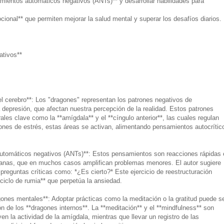
mientos automáticos negativos (ANTs)** y desarrollar habilidades para
cional** que permiten mejorar la salud mental y superar los desafíos diarios.
ativos**
el cerebro**: Los "dragones" representan los patrones negativos de
depresión, que afectan nuestra percepción de la realidad. Estos patrones
les clave como la **amígdala** y el **cíngulo anterior**, las cuales regulan
ones de estrés, estas áreas se activan, alimentando pensamientos autocrític
automáticos negativos (ANTs)**: Estos pensamientos son reacciones rápidas 
dianas, que en muchos casos amplifican problemas menores. El autor sugiere
reguntas críticas como: *¿Es cierto?* Este ejercicio de reestructuración
*ciclo de rumia** que perpetúa la ansiedad.
gones mentales**: Adoptar prácticas como la meditación o la gratitud puede s
ión de los **dragones internos**. La **meditación** y el **mindfulness** son
 la actividad de la amígdala, mientras que llevar un registro de las