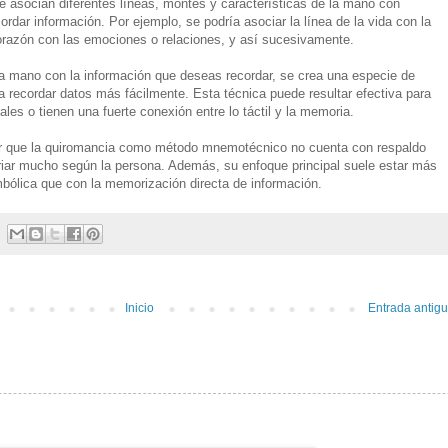
 asocian diferentes líneas, montes y características de la mano con
rdar información. Por ejemplo, se podría asociar la línea de la vida con la
 corazón con las emociones o relaciones, y así sucesivamente.
la mano con la información que deseas recordar, se crea una especie de
recordar datos más fácilmente. Esta técnica puede resultar efectiva para
es o tienen una fuerte conexión entre lo táctil y la memoria.
ar que la quiromancia como método mnemotécnico no cuenta con respaldo
ariar mucho según la persona. Además, su enfoque principal suele estar más
imbólica que con la memorización directa de información.
Inicio
Entrada antig