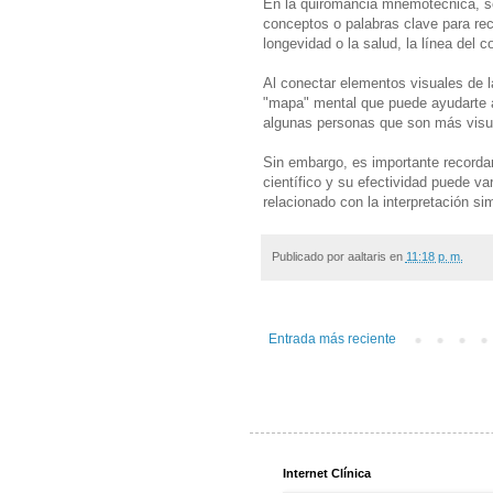
En la quiromancia mnemotécnica, se
conceptos o palabras clave para reco
longevidad o la salud, la línea del
Al conectar elementos visuales de 
"mapa" mental que puede ayudarte a 
algunas personas que son más visual
Sin embargo, es importante record
científico y su efectividad puede v
relacionado con la interpretación s
Publicado por
aaltaris
en
11:18 p. m.
Entrada más reciente
Internet Clínica