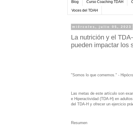
Blog
Curso Coaching TDAH
C
Voces del TDAH
miércoles, julio 05, 2023
La nutrición y el TDA
pueden impactar los 
"Somos lo que comemos." - Hipócr
Las metas de este artículo son exami
e Hiperactividad (TDA-H) en adulto
del TDA-H y ofrecer un ejercicio prá
Resumen