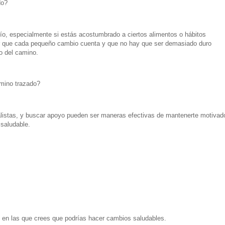
do?
ío, especialmente si estás acostumbrado a ciertos alimentos o hábitos
ar que cada pequeño cambio cuenta y que no hay que ser demasiado duro
o del camino.
mino trazado?
alistas, y buscar apoyo pueden ser maneras efectivas de mantenerte motivad
saludable.
s en las que crees que podrías hacer cambios saludables.