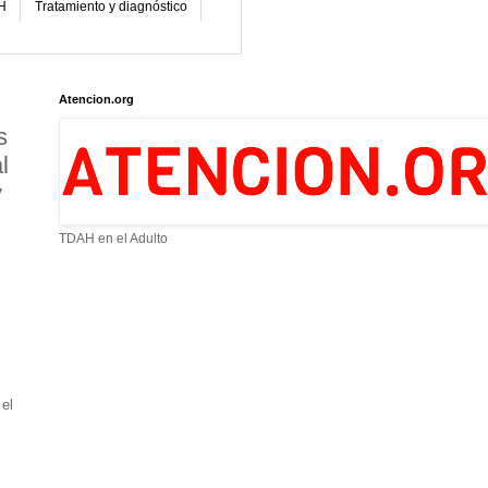
H
Tratamiento y diagnóstico
Atencion.org
s
l
y
TDAH en el Adulto
 el