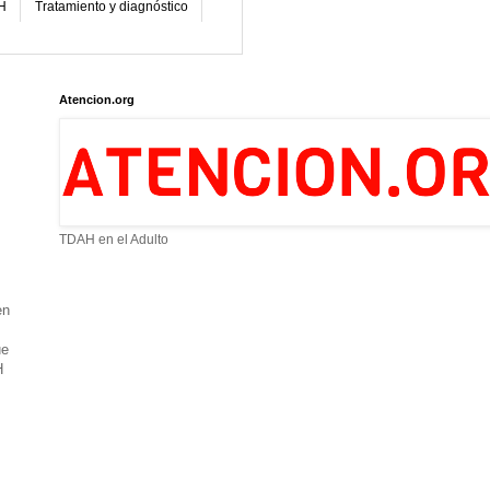
H
Tratamiento y diagnóstico
Atencion.org
TDAH en el Adulto
en
ue
H