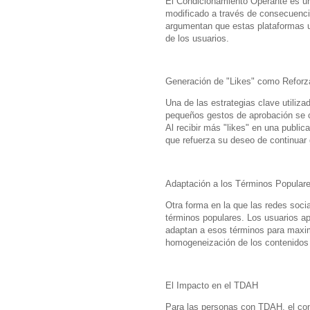
El Condicionamiento Operante es un
modificado a través de consecuencia
argumentan que estas plataformas ut
de los usuarios.
Generación de "Likes" como Reforz
Una de las estrategias clave utiliza
pequeños gestos de aprobación se c
Al recibir más "likes" en una public
que refuerza su deseo de continuar 
Adaptación a los Términos Popular
Otra forma en la que las redes soci
términos populares. Los usuarios ap
adaptan a esos términos para maxim
homogeneización de los contenidos y
El Impacto en el TDAH
Para las personas con TDAH, el con