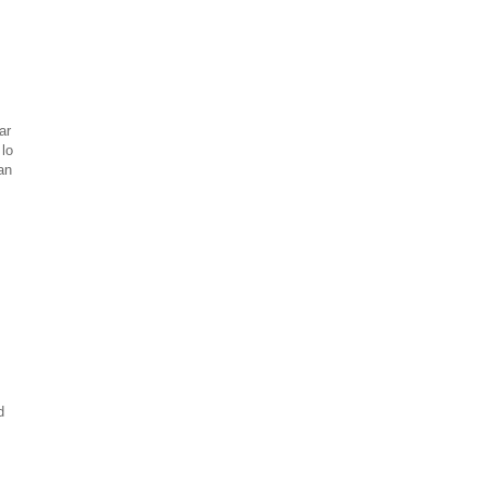
ar
lo
an
d