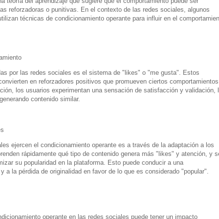
a teoría del aprendizaje que sugiere que el comportamiento puede ser
s reforzadoras o punitivas. En el contexto de las redes sociales, algunos
ilizan técnicas de condicionamiento operante para influir en el comportamien
amiento
das por las redes sociales es el sistema de "likes" o "me gusta". Estos
onvierten en reforzadores positivos que promueven ciertos comportamientos
ación, los usuarios experimentan una sensación de satisfacción y validación, 
generando contenido similar.
es
ales ejercen el condicionamiento operante es a través de la adaptación a los
renden rápidamente qué tipo de contenido genera más "likes" y atención, y s
izar su popularidad en la plataforma. Esto puede conducir a una
 a la pérdida de originalidad en favor de lo que es considerado "popular".
dicionamiento operante en las redes sociales puede tener un impacto