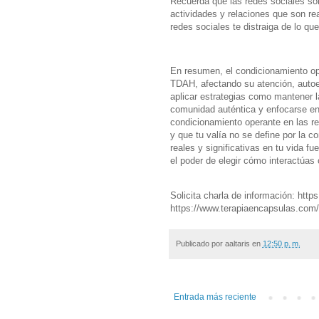
Recuerda que las redes sociales son
actividades y relaciones que son rea
redes sociales te distraiga de lo qu
En resumen, el condicionamiento op
TDAH, afectando su atención, autoe
aplicar estrategias como mantener la
comunidad auténtica y enfocarse en
condicionamiento operante en las re
y que tu valía no se define por la c
reales y significativas en tu vida f
el poder de elegir cómo interactúas 
Solicita charla de información: http
https://www.terapiaencapsulas.com/e
Publicado por
aaltaris
en
12:50 p. m.
Entrada más reciente