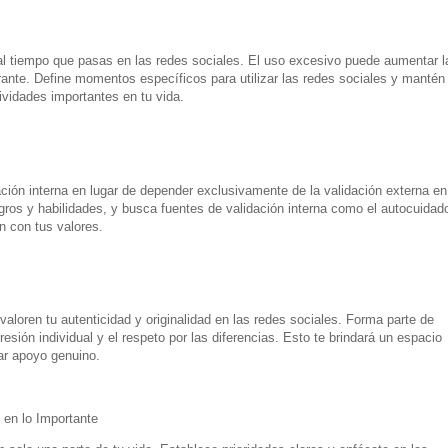
al tiempo que pasas en las redes sociales. El uso excesivo puede aumentar l
rante. Define momentos específicos para utilizar las redes sociales y mantén
tividades importantes en tu vida.
ación interna en lugar de depender exclusivamente de la validación externa en
gros y habilidades, y busca fuentes de validación interna como el autocuidad
n con tus valores.
loren tu autenticidad y originalidad en las redes sociales. Forma parte de
ión individual y el respeto por las diferencias. Esto te brindará un espacio
ar apoyo genuino.
 en lo Importante