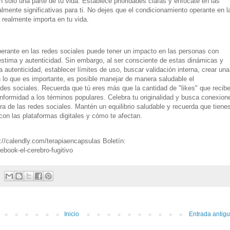
 solo una parte de tu vida. Establece prioridades claras y enfócate en las
lmente significativas para ti. No dejes que el condicionamiento operante en l
e realmente importa en tu vida.
erante en las redes sociales puede tener un impacto en las personas con
stima y autenticidad. Sin embargo, al ser consciente de estas dinámicas y
 autenticidad, establecer límites de uso, buscar validación interna, crear una
 lo que es importante, es posible manejar de manera saludable el
des sociales. Recuerda que tú eres más que la cantidad de "likes" que recib
onformidad a los términos populares. Celebra tu originalidad y busca conexion
uera de las redes sociales. Mantén un equilibrio saludable y recuerda que tiene
con las plataformas digitales y cómo te afectan.
s://calendly.com/terapiaencapsulas Boletín:
book-el-cerebro-fugitivo
Inicio
Entrada antig