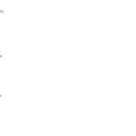
to
.
lo
e