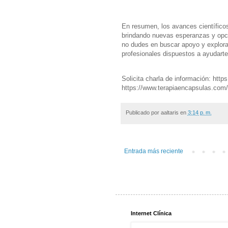
En resumen, los avances científico
brindando nuevas esperanzas y opci
no dudes en buscar apoyo y explora
profesionales dispuestos a ayudarte
Solicita charla de información: http
https://www.terapiaencapsulas.com/e
Publicado por
aaltaris
en
3:14 p. m.
Entrada más reciente
Internet Clínica