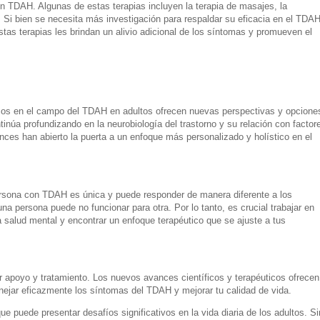
on TDAH. Algunas de estas terapias incluyen la terapia de masajes, la
. Si bien se necesita más investigación para respaldar su eficacia en el TDAH
s terapias les brindan un alivio adicional de los síntomas y promueven el
icos en el campo del TDAH en adultos ofrecen nuevas perspectivas y opcione
tinúa profundizando en la neurobiología del trastorno y su relación con factor
ces han abierto la puerta a un enfoque más personalizado y holístico en el
rsona con TDAH es única y puede responder de manera diferente a los
na persona puede no funcionar para otra. Por lo tanto, es crucial trabajar en
a salud mental y encontrar un enfoque terapéutico que se ajuste a tus
 apoyo y tratamiento. Los nuevos avances científicos y terapéuticos ofrecen
ejar eficazmente los síntomas del TDAH y mejorar tu calidad de vida.
e puede presentar desafíos significativos en la vida diaria de los adultos. Si