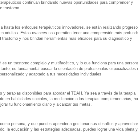
 terapéuticos continúan brindando nuevas oportunidades para comprender y
 trastorno.
ca hasta los enfoques terapéuticos innovadores, se están realizando progreso
en adultos. Estos avances nos permiten tener una comprensión más profund
trastorno y nos brindan herramientas más eficaces para su diagnóstico y
es un trastorno complejo y multifacético, y lo que funciona para una person
 tanto, es fundamental buscar la orientación de profesionales especializados 
 personalizado y adaptado a tus necesidades individuales.
 y terapias disponibles para abordar el TDAH. Ya sea a través de la terapia
nto en habilidades sociales, la medicación o las terapias complementarias, h
rar tu funcionamiento diario y alcanzar tus metas.
como persona, y que puedes aprender a gestionar sus desafíos y aprovechar
do, la educación y las estrategias adecuadas, puedes lograr una vida plena y