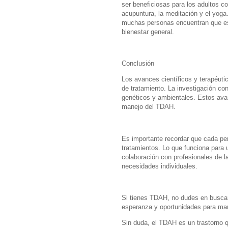
ser beneficiosas para los adultos c
acupuntura, la meditación y el yoga
muchas personas encuentran que esta
bienestar general.
Conclusión
Los avances científicos y terapéut
de tratamiento. La investigación con
genéticos y ambientales. Estos avan
manejo del TDAH.
Es importante recordar que cada pe
tratamientos. Lo que funciona para u
colaboración con profesionales de l
necesidades individuales.
Si tienes TDAH, no dudes en buscar
esperanza y oportunidades para man
Sin duda, el TDAH es un trastorno qu