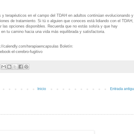
s y terapéuticos en el campo del TDAH en adultos continúan evolucionando y
ones de tratamiento. Si tú o alguien que conoces está lidiando con el TDAH,
r las opciones disponibles. Recuerda que no estás solo/a y que hay
 en tu camino hacia una vida más equilibrada y satisfactoria.
s://calendly.com/terapiaencapsulas Boletín:
book-el-cerebro-fugitivo
Inicio
Entrada antig