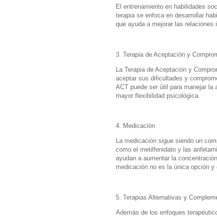
El entrenamiento en habilidades soc
terapia se enfoca en desarrollar ha
que ayuda a mejorar las relaciones i
3. Terapia de Aceptación y Compro
La Terapia de Aceptación y Comprom
aceptar sus dificultades y comprome
ACT puede ser útil para manejar la a
mayor flexibilidad psicológica.
4. Medicación
La medicación sigue siendo un comp
como el metilfenidato y las anfet
ayudan a aumentar la concentración 
medicación no es la única opción y 
5. Terapias Alternativas y Complem
Además de los enfoques terapéuticos