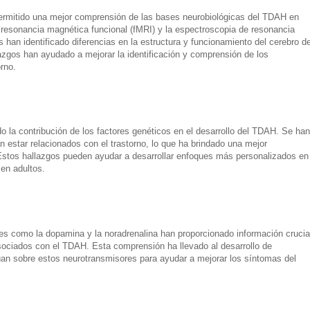
rmitido una mejor comprensión de las bases neurobiológicas del TDAH en
 resonancia magnética funcional (fMRI) y la espectroscopia de resonancia
 han identificado diferencias en la estructura y funcionamiento del cerebro d
zgos han ayudado a mejorar la identificación y comprensión de los
rno.
o la contribución de los factores genéticos en el desarrollo del TDAH. Se han
n estar relacionados con el trastorno, lo que ha brindado una mejor
stos hallazgos pueden ayudar a desarrollar enfoques más personalizados en 
en adultos.
es como la dopamina y la noradrenalina han proporcionado información crucia
sociados con el TDAH. Esta comprensión ha llevado al desarrollo de
n sobre estos neurotransmisores para ayudar a mejorar los síntomas del