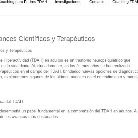
oaching para Padres TDAH
Investigaciones
Contacto
Coaching TDA
nces Científicos y Terapéuticos
os y Terapéuticos
 e Hiperactividad (TDAH) en adultos es un trastorno neuropsiquiátrico que
 en la vida diaria. Afortunadamente, en los últimos años se han realizado
terapéuticos en el campo del TDAH, brindando nuevas opciones de diagnóstic
lo, exploraremos algunos de los últimos avances en el entendimiento y manej
fica del TDAH
ua desempeña un papel fundamental en la comprensión del TDAH en adultos. A
s de los avances más destacados: