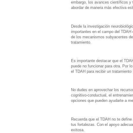
embargo, los avances científicos y
abordar de manera más efectiva este
Desde la investigación neurobiológi
importantes en el campo del TDAH 
de los mecanismos subyacentes del 
tratamiento.
Es importante destacar que el TDAH 
puede no funcionar para otra. Por lo
el TDAH para recibir un tratamiento
No dudes en aprovechar los recursos
cognitivo-conductual, el entrenamie
opciones que pueden ayudarte a mejo
Recuerda que el TDAH no te define 
tus fortalezas. Con el apoyo adecua
exitosa.