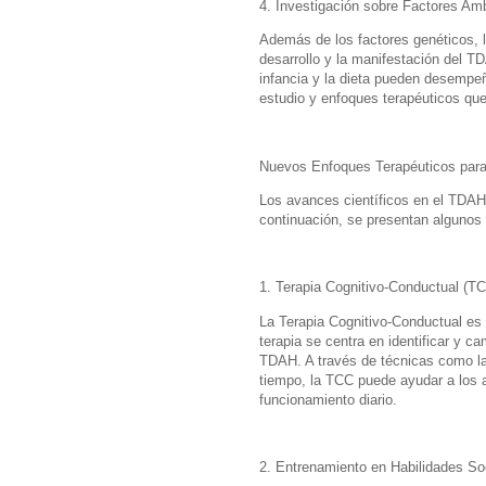
4. Investigación sobre Factores Am
Además de los factores genéticos, l
desarrollo y la manifestación del TD
infancia y la dieta pueden desempeñ
estudio y enfoques terapéuticos qu
Nuevos Enfoques Terapéuticos para
Los avances científicos en el TDAH
continuación, se presentan algunos
1. Terapia Cognitivo-Conductual (T
La Terapia Cognitivo-Conductual es 
terapia se centra en identificar y 
TDAH. A través de técnicas como la 
tiempo, la TCC puede ayudar a los a
funcionamiento diario.
2. Entrenamiento en Habilidades So