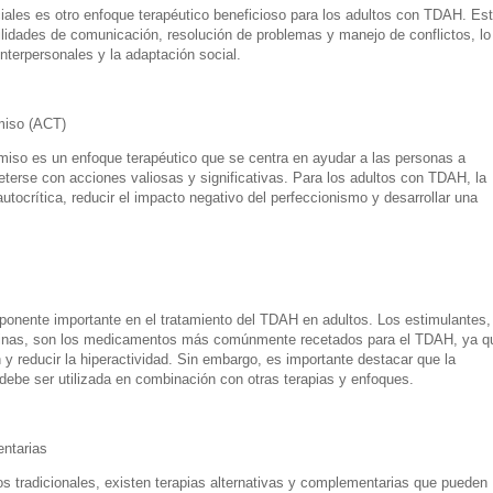
iales es otro enfoque terapéutico beneficioso para los adultos con TDAH. Es
bilidades de comunicación, resolución de problemas y manejo de conflictos, lo
nterpersonales y la adaptación social.
miso (ACT)
iso es un enfoque terapéutico que se centra en ayudar a las personas a
terse con acciones valiosas y significativas. Para los adultos con TDAH, la
utocrítica, reducir el impacto negativo del perfeccionismo y desarrollar una
onente importante en el tratamiento del TDAH en adultos. Los estimulantes,
aminas, son los medicamentos más comúnmente recetados para el TDAH, ya q
y reducir la hiperactividad. Sin embargo, es importante destacar que la
debe ser utilizada en combinación con otras terapias y enfoques.
entarias
 tradicionales, existen terapias alternativas y complementarias que pueden