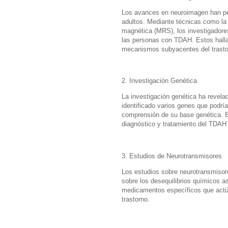
Los avances en neuroimagen han pe
adultos. Mediante técnicas como la
magnética (MRS), los investigadores
las personas con TDAH. Estos halla
mecanismos subyacentes del trasto
2. Investigación Genética
La investigación genética ha revelad
identificado varios genes que podría
comprensión de su base genética. E
diagnóstico y tratamiento del TDAH 
3. Estudios de Neurotransmisores
Los estudios sobre neurotransmisor
sobre los desequilibrios químicos a
medicamentos específicos que actúa
trastorno.