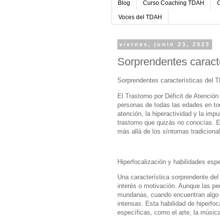
Blog
Curso Coaching TDAH
C
Voces del TDAH
viernes, junio 23, 2023
Sorprendentes caract
Sorprendentes características del
El Trastorno por Déficit de Atención
personas de todas las edades en tod
atención, la hiperactividad y la imp
trastorno que quizás no conocías. 
más allá de los síntomas tradiciona
Hiperfocalización y habilidades esp
Una característica sorprendente del
interés o motivación. Aunque las p
mundanas, cuando encuentran algo q
intensas. Esta habilidad de hiperfoc
específicas, como el arte, la música