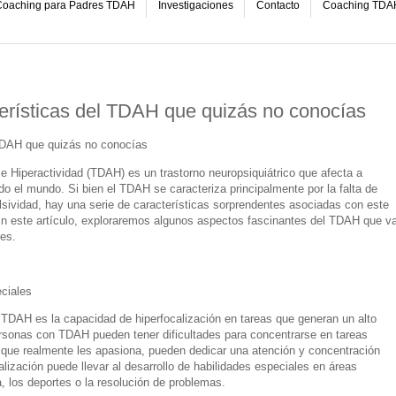
oaching para Padres TDAH
Investigaciones
Contacto
Coaching TDA
erísticas del TDAH que quizás no conocías
 TDAH que quizás no conocías
 e Hiperactividad (TDAH) es un trastorno neuropsiquiátrico que afecta a
o el mundo. Si bien el TDAH se caracteriza principalmente por la falta de
ulsividad, hay una serie de características sorprendentes asociadas con este
En este artículo, exploraremos algunos aspectos fascinantes del TDAH que v
les.
eciales
 TDAH es la capacidad de hiperfocalización en tareas que generan un alto
ersonas con TDAH pueden tener dificultades para concentrarse en tareas
ue realmente les apasiona, pueden dedicar una atención y concentración
alización puede llevar al desarrollo de habilidades especiales en áreas
, los deportes o la resolución de problemas.