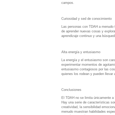
campos.
Curiosidad y sed de conocimiento
Las personas con TDAH a menudo tie
de aprender nuevas cosas y explorar
aprendizaje continuo y una búsqued
Alta energía y entusiasmo
La energía y el entusiasmo son car
experimentar momentos de agotamien
entusiasmo contagiosos por las cos
quienes los rodean y pueden llevar 
Conclusiones
El TDAH no se limita únicamente a lo
Hay una serie de características so
creatividad, la sensibilidad emocio
menudo muestran habilidades especia