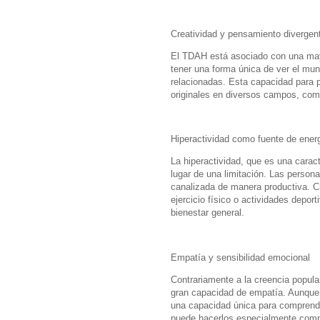
Creatividad y pensamiento divergen
El TDAH está asociado con una may
tener una forma única de ver el mu
relacionadas. Esta capacidad para 
originales en diversos campos, como 
Hiperactividad como fuente de ener
La hiperactividad, que es una carac
lugar de una limitación. Las perso
canalizada de manera productiva. Cu
ejercicio físico o actividades depo
bienestar general.
Empatía y sensibilidad emocional
Contrariamente a la creencia popula
gran capacidad de empatía. Aunque 
una capacidad única para comprende
puede hacerlos especialmente compa