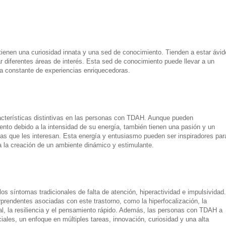
nen una curiosidad innata y una sed de conocimiento. Tienden a estar ávid
 diferentes áreas de interés. Esta sed de conocimiento puede llevar a un
a constante de experiencias enriquecedoras.
acterísticas distintivas en las personas con TDAH. Aunque pueden
to debido a la intensidad de su energía, también tienen una pasión y un
as que les interesan. Esta energía y entusiasmo pueden ser inspiradores par
a la creación de un ambiente dinámico y estimulante.
s síntomas tradicionales de falta de atención, hiperactividad e impulsividad.
rprendentes asociadas con este trastorno, como la hiperfocalización, la
nal, la resiliencia y el pensamiento rápido. Además, las personas con TDAH a
les, un enfoque en múltiples tareas, innovación, curiosidad y una alta