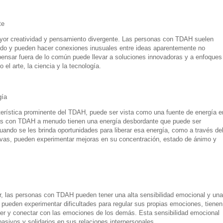
te
or creatividad y pensamiento divergente. Las personas con TDAH suelen
ndo y pueden hacer conexiones inusuales entre ideas aparentemente no
pensar fuera de lo común puede llevar a soluciones innovadoras y a enfoques
el arte, la ciencia y la tecnología.
gía
terística prominente del TDAH, puede ser vista como una fuente de energía e
nas con TDAH a menudo tienen una energía desbordante que puede ser
ando se les brinda oportunidades para liberar esa energía, como a través de
rtivas, pueden experimentar mejoras en su concentración, estado de ánimo y
r, las personas con TDAH pueden tener una alta sensibilidad emocional y una
pueden experimentar dificultades para regular sus propias emociones, tienen
r y conectar con las emociones de los demás. Esta sensibilidad emocional
sivos y solidarios en sus relaciones interpersonales.