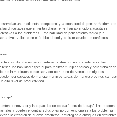
arrollan una resiliencia excepcional y la capacidad de pensar rápidamente
a las dificultades que enfrentan diariamente, han aprendido a adaptarse
creativas a los problemas. Esta habilidad de pensamiento rápido y la
 activos valiosos en el ámbito laboral y en la resolución de conflictos.
tarea
e con dificultades para mantener la atención en una sola tarea, las
ner una habilidad especial para realizar múltiples tareas y para trabajar en
de que la multitarea puede ser vista como una desventaja en algunos
ueden ser capaces de manejar múltiples tareas de manera efectiva, cambiar
n alto nivel de productividad.
la caja"
miento innovador y la capacidad de pensar "fuera de la caja". Las personas
ginales y pueden encontrar soluciones no convencionales a los problemas.
evar a la creación de nuevos productos, estrategias o enfoques en diferentes