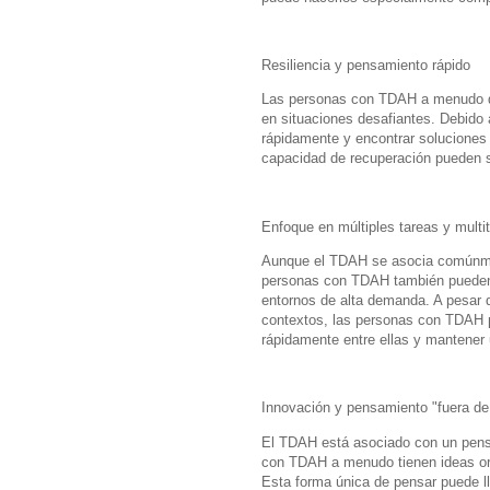
Resiliencia y pensamiento rápido
Las personas con TDAH a menudo des
en situaciones desafiantes. Debido 
rápidamente y encontrar soluciones 
capacidad de recuperación pueden ser
Enfoque en múltiples tareas y multi
Aunque el TDAH se asocia comúnment
personas con TDAH también pueden te
entornos de alta demanda. A pesar 
contextos, las personas con TDAH p
rápidamente entre ellas y mantener u
Innovación y pensamiento "fuera de 
El TDAH está asociado con un pensa
con TDAH a menudo tienen ideas ori
Esta forma única de pensar puede ll