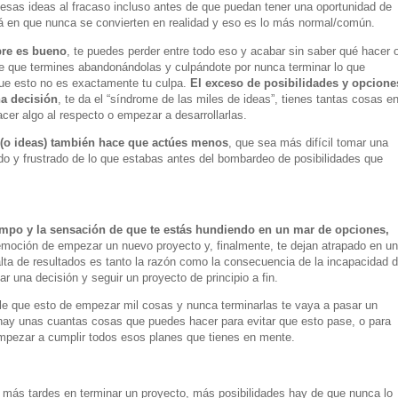
 esas ideas al fracaso incluso antes de que puedan tener una oportunidad de
stá en que nunca se convierten en realidad y eso es lo más normal/común.
pre es bueno
, te puedes perder entre todo eso y acabar sin saber qué hacer 
 que termines abandonándolas y culpándote por nunca terminar lo que
que esto no es exactamente tu culpa.
El exceso de posibilidades y opcione
na decisión
, te da el “síndrome de las miles de ideas”, tienes tantas cosas e
cer algo al respecto o empezar a desarrollarlas.
(o ideas) también hace que actúes menos
, que sea más difícil tomar una
o y frustrado de lo que estabas antes del bombardeo de posibilidades que
tiempo y la sensación de que te estás hundiendo en un mar de opciones,
emoción de empezar un nuevo proyecto y, finalmente, te dejan atrapado en un
falta de resultados es tanto la razón como la consecuencia de la incapacidad 
ar una decisión y seguir un proyecto de principio a fin.
le que esto de empezar mil cosas y nunca terminarlas te vaya a pasar un
 hay unas cuantas cosas que puedes hacer para evitar que esto pase, o para
pezar a cumplir todos esos planes que tienes en mente.
 más tardes en terminar un proyecto, más posibilidades hay de que nunca lo