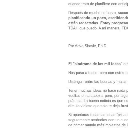
cuando trato de planificar con antic
Después de mucho esfuerzo, sucumbí.
planificando un poco, escribiendo
están redactadas. Estoy progres
TDAH que puedo. A mi manera, TD
Por Adva Shaviv, Ph.D.
El
"síndrome de las mil ideas"
o p
Nos pasa a todos, pero con estos co
Distinguir entre las buenas y malas 
Tener muchas ideas no hace nada por
vueltas en la cabeza, pero, por algu
práctica. La buena noticia es que e
círculo vicioso que solo te deja frus
Si apuntaras todas las ideas “brilla
seguramente acabarías con un cuade
de primer mundo más molestos de la