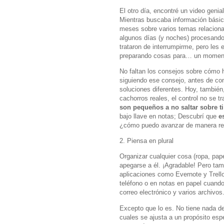
El otro día, encontré un video genia
Mientras buscaba información básica
meses sobre varios temas relacionado
algunos días (y noches) procesando
trataron de interrumpirme, pero le
preparando cosas para… un momen
No faltan los consejos sobre cómo h
siguiendo ese consejo, antes de com
soluciones diferentes. Hoy, también,
cachorros reales, el control no se t
son pequeños a no saltar sobre ti
bajo llave en notas; Descubrí que
e
¿cómo puedo avanzar de manera rea
2. Piensa en plural
Organizar cualquier cosa (ropa, pap
apegarse a él. ¡Agradable! Pero ta
aplicaciones como Evernote y Trello
teléfono o en notas en papel cuand
correo electrónico y varios archiv
Excepto que lo es. No tiene nada de
cuales se ajusta a un propósito espe