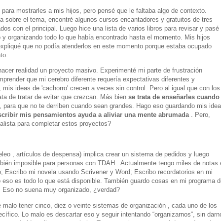
l para mostrarles a mis hijos, pero pensé que le faltaba algo de contexto.
 sobre el tema, encontré algunos cursos encantadores y gratuitos de tres
s con el principal. Luego hice una lista de varios libros para revisar y pasé
 y organizando todo lo que había encontrado hasta el momento. Mis hijos
s expliqué que no podía atenderlos en este momento porque estaba ocupado
to.
acer realidad un proyecto masivo. Experimenté mi parte de frustración
prender que mi cerebro diferente requería expectativas diferentes y
 mis ideas de 'cachorro' crecen a veces sin control. Pero al igual que con los
rata de tratar de evitar que crezcan. Más bien
se trata de enseñarles cuando
, para que no te derriben cuando sean grandes. Hago eso guardando mis ide
scribir mis pensamientos ayuda a aliviar una mente abrumada
. Pero,
lista para completar estos proyectos?
eleo , artículos de despensa) implica crear un sistema de pedidos y luego
mbién imposible para personas con TDAH . Actualmente tengo miles de notas 
; Escribo mi novela usando Scrivener y Word; Escribo recordatorios en mi
o eso es todo lo que está disponible. También guardo cosas en mi programa d
os. Eso no suena muy organizado, ¿verdad?
 malo tener cinco, diez o veinte sistemas de organización , cada uno de los
cífico. Lo malo es descartar eso y seguir intentando “organizarnos”, sin darn