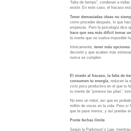
“falta de tiempo”, condenan a todas
existir. En este caso, el fracaso e
Tener demasiadas ideas no siem
cómo proceder después, lo que hace
empiezas. Pero la psicología dice 
hace que sea más difícil tomar u
la mente que se vuelva imposible ha
Irónicamente,
tener más opciones 
decisión y que acabes más estresad
nunca se cumplen.
El miedo al fracaso, la falta de 
consumen tu energía
, reducen la 
ciclo poco productivo en el que tu 
tu mente de “ponerse las pilas”, tom
No eres un robot, así que es probab
millón de veces en la vida. Pero sí
que te pase menos, y así puedas em
Ponte fechas límite
Según la Parkinson´s Law, mientras