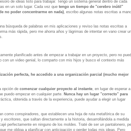
soro de ideas listo para trabajar. Tengo un sistema general dentro de cada
tas en un solo lugar. Cada vez que
tengo un tiempo de "cerebro inútil"
de no poder concentrarme en nada)
, escribo algunas notas escritas a man
na búsqueda de palabras en mis aplicaciones y reviso las notas escritas a
orma más rápida, pero me ahorra años y lágrimas de intentar en vano crear u
s.
tamente planificado antes de empezar a trabajar en un proyecto, pero no pue
 con un video genial, lo comparto con mis hijos y busco el contexto más
zación perfecta, he accedido a una organización parcial (mucho mejor
a opción de
comenzar cualquier proyecto al instante
, en lugar de esperar a
que puedo empezar en cualquier parte.
Nunca hay un lugar "correcto" para
ráctica, obtenida a través de la experiencia, puede ayudar a elegir un lugar
can como conspiradores, que establecen una hoja de ruta metafórica de su
y escritores, que saltan directamente a la historia, desarrollándola a medida
jé perfectamente en ninguno de los moldes. Traté de ser un pantalonero, pe
 que me obliga a planificar con anticipación o perder todas mis ideas. Pero