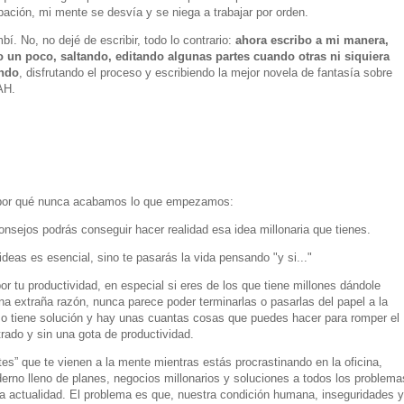
ipación, mi mente se desvía y se niega a trabajar por orden.
 No, no dejé de escribir, todo lo contrario:
ahora escribo a mi manera,
 un poco, saltando, editando algunas partes cuando otras ni siquiera
ando
, disfrutando el proceso y escribiendo la mejor novela de fantasía sobre
AH.
or qué nunca acabamos lo que empezamos:
nsejos podrás conseguir hacer realidad esa idea millonaria que tienes.
ideas es esencial, sino te pasarás la vida pensando "y si..."
 tu productividad, en especial si eres de los que tiene millones dándole
na extraña razón, nunca parece poder terminarlas o pasarlas del papel a la
so tiene solución y hay unas cuantas cosas que puedes hacer para romper el
trado y sin una gota de productividad.
ntes” que te vienen a la mente mientras estás procrastinando en la oficina,
rno lleno de planes, negocios millonarios y soluciones a todos los problema
 actualidad. El problema es que, nuestra condición humana, inseguridades y