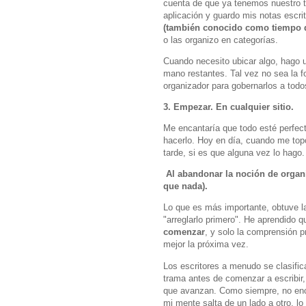
cuenta de que ya tenemos nuestro te
aplicación y guardo mis notas escri
(también conocido como tiempo 
o las organizo en categorías.
Cuando necesito ubicar algo, hago u
mano restantes. Tal vez no sea la f
organizador para gobernarlos a todo
3. Empezar. En cualquier sitio.
Me encantaría que todo esté perfec
hacerlo. Hoy en día, cuando me topo
tarde, si es que alguna vez lo hago.
Al abandonar la noción de organi
que nada).
Lo que es más importante, obtuve l
"arreglarlo primero". He aprendido 
comenzar
, y solo la comprensión p
mejor la próxima vez.
Los escritores a menudo se clasifi
trama antes de comenzar a escribir, 
que avanzan. Como siempre, no enca
mi mente salta de un lado a otro, lo