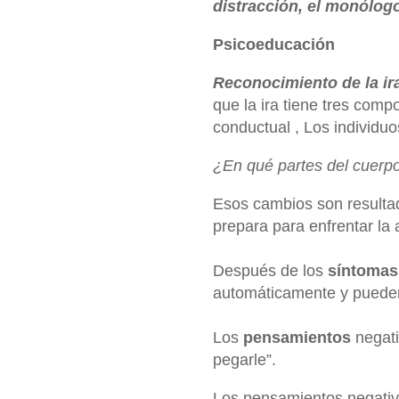
distracción, el monólogo
Psicoeducación
Reconocimiento de la ira
que la ira
tiene tres compo
conductual
, Los individu
¿En qué partes del cuerp
Esos cambios son resulta
prepara para enfrentar l
Después de los
síntomas 
automáticamente y pueden 
Los
pensamientos
negat
pegarle”.
Los pensamientos negati