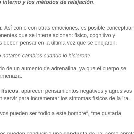
 interno y los métodos de relajación
.
.
Así como con otras emociones, es posible conceptuar
nentes que se interrelacionan: flsico, cognitivo y
os
deben pensar en la última vez que se enojaron.
o notaron cambios
cuando lo hicieron?
do de un aumento de adrenalina, ya que el
cuerpo se
a amenaza.
físicos
, aparecen pensamientos negativos y agresivos
servir para incrementar los síntomas físicos de la ira.
ivos pueden ser “odio a este hombre”, “me gustaría
vos pueden conducir a una
conducta
de ira, como
apret