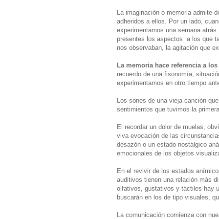
La imaginación o memoria admite do
adheridos a ellos. Por un lado, cu
experimentamos una semana atrás , 
presentes los aspectos a los que ta
nos observaban, la agitación que e
La memoria hace referencia a los
recuerdo de una fisonomía, situació
experimentamos en otro tiempo ante
Los sones de una vieja canción qu
sentimientos que tuvimos la prime
El recordar un dolor de muelas, obv
viva evocación de las circunstancia
desazón o un estado nostálgico aná
emocionales de los objetos visuali
En el revivir de los estados anímic
auditivos tienen una relación más di
olfativos, gustativos y táctiles h
buscarán en los de tipo visuales, q
La comunicación comienza con nuest