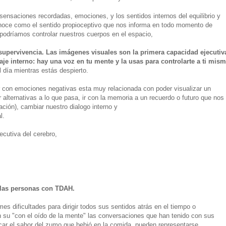
 sensaciones recordadas, emociones, y los sentidos internos del equilibrio y
onoce como el sentido propioceptivo que nos informa en todo momento de
podríamos controlar nuestros cuerpos en el espacio,
 supervivencia. Las imágenes visuales son la primera capacidad ejecutiv
aje interno: hay una voz en tu mente y la usas para controlarte a ti mism
 día mientras estás despierto.
ar con emociones negativas esta muy relacionada con
poder visualizar un
r alternativas a lo que pasa, ir con la memoria a un recuerdo o futuro que nos
ación),
cambiar nuestro dialogo interno y
al.
ecutiva del cerebro,
 las personas con TDAH.
es dificultades para dirigir todos sus sentidos atrás en el tiempo o
en su "con el oído de la mente" las conversaciones que han tenido con sus
ar el sabor del zumo que bebió en la comida, pueden representarse