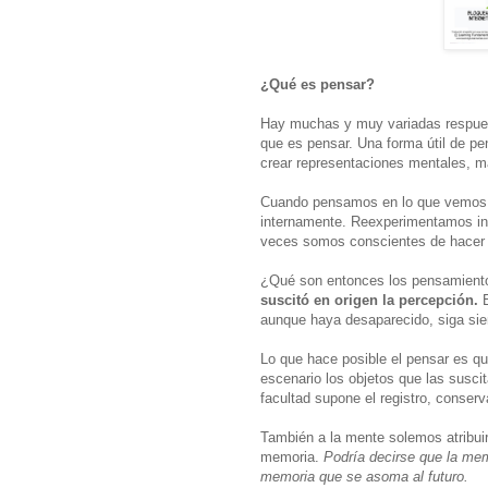
¿Qué es pensar?
Hay muchas y muy variadas respuesta
que es pensar. Una forma útil de p
crear representaciones mentales, m
Cuando pensamos en lo que vemos, 
internamente. Reexperimentamos inf
veces somos conscientes de hacer l
¿Qué son entonces los pensamient
suscitó en origen la percepción.
E
aunque haya desaparecido, siga sie
Lo que hace posible el pensar es q
escenario los objetos que las susc
facultad supone el registro, conserv
También a la mente solemos atribuir
memoria.
Podría decirse que la mem
memoria que se asoma al futuro.