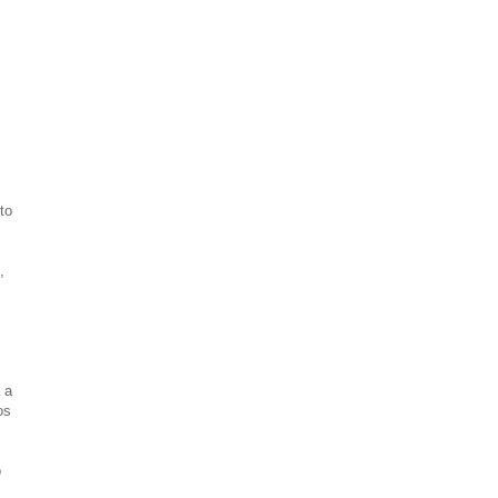
to
,
 a
os
o