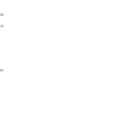
de
tus
te