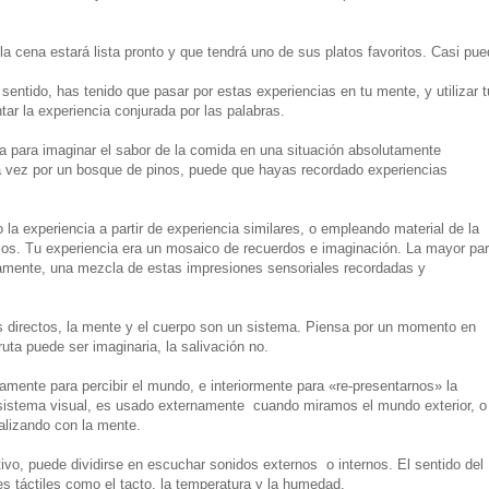
a cena estará lista pronto y que tendrá uno de sus platos favoritos. Casi pue
 sentido, has tenido que pasar por estas experiencias en tu mente, y utilizar 
tar la experiencia conjurada por las palabras.
 para imaginar el sabor de la comida en una situación absolutamente
 vez por un bosque de pinos, puede que hayas recordado experiencias
la experiencia a partir de experiencia similares, o empleando material de la
ursos. Tu experiencia era un mosaico de recuerdos e imaginación. La mayor par
amente, una mezcla de estas impresiones sensoriales recordadas y
s directos, la mente y el cuerpo son un sistema. Piensa por un momento en
uta puede ser imaginaria, la salivación no.
amente para percibir el mundo, e interiormente para «re-presentarnos» la
sistema visual, es usado externamente cuando miramos el mundo exterior, o
lizando con la mente.
ivo, puede dividirse en escuchar sonidos externos o internos. El sentido del
es táctiles como el tacto, la temperatura y la humedad.