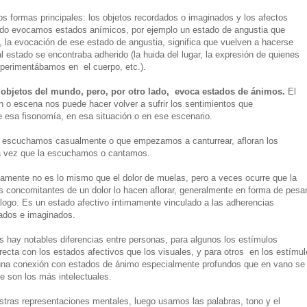
s formas principales: los objetos recordados o imaginados y los afectos
ando evocamos estados anímicos, por ejemplo un estado de angustia que
la evocación de ese estado de angustia, significa que vuelven a hacerse
l estado se encontraba adherido (la huida del lugar, la expresión de quienes
xperimentábamos en el cuerpo, etc.).
 objetos del mundo, pero, por otro lado, evoca estados de ánimos.
El
n o escena nos puede hacer volver a sufrir los sentimientos que
 esa fisonomía, en esa situación o en ese escenario.
e escuchamos casualmente o que empezamos a canturrear, afloran los
ra vez que la escuchamos o cantamos.
iamente no es lo mismo que el dolor de muelas, pero a veces ocurre que la
s concomitantes de un dolor lo hacen aflorar, generalmente en forma de pesar
logo. Es un estado afectivo íntimamente vinculado a las adherencias
zados e imaginados.
os hay notables diferencias entre personas, para algunos los estímulos
recta con los estados afectivos que los visuales, y para otros en los estímul
ay una conexión con estados de ánimo especialmente profundos que en vano se
ue son los más intelectuales.
ras representaciones mentales, luego usamos las palabras, tono y el