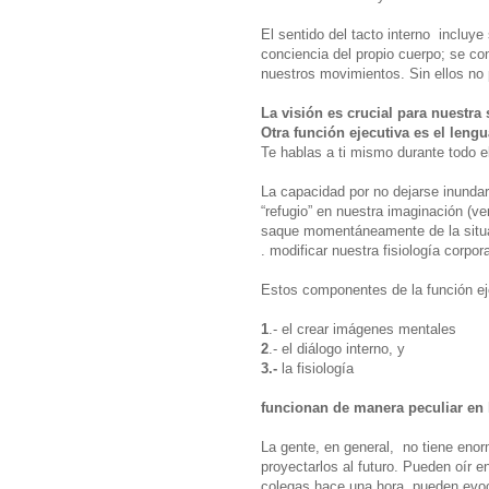
El sentido del tacto interno incluye
conciencia del propio cuerpo; se c
nuestros movimientos. Sin ellos no 
La visión es crucial para nuestra
Otra función ejecutiva es el lengu
Te hablas a ti mismo durante todo el
La capacidad por no dejarse inund
“refugio” en nuestra imaginación (ve
saque momentáneamente de la situ
. modificar nuestra fisiología corpor
Estos componentes de la función ej
1
.- el crear imágenes mentales
2
.- el diálogo interno, y
3.-
la fisiología
funcionan de manera peculiar en
La gente, en general, no tiene enorm
proyectarlos al futuro. Pueden oír 
colegas hace una hora, pueden evoc