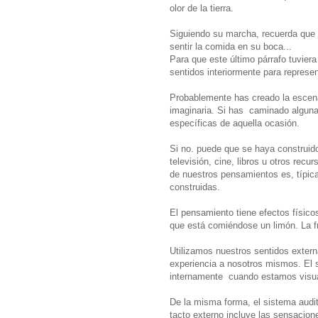
olor de la tierra.
Siguiendo su marcha, recuerda que l
sentir la comida en su boca...
Para que este último párrafo tuviera
sentidos interiormente para represen
Probablemente has creado la escena
imaginaria. Si has caminado alguna
específicas de aquella ocasión.
Si no. puede que se haya construido 
televisión, cine, libros u otros rec
de nuestros pensamientos es, típic
construidas.
El pensamiento tiene efectos físico
que está comiéndose un limón. La fr
Utilizamos nuestros sentidos extern
experiencia a nosotros mismos. El 
internamente cuando estamos visua
De la misma forma, el sistema audit
tacto externo incluye las sensacion