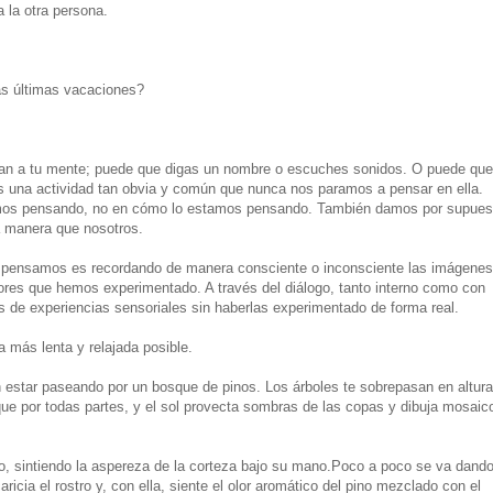
a la otra persona.
s últimas vacaciones?
an a tu mente; puede que digas un nombre o escuches sonidos. O puede que
es una actividad tan obvia y común que nunca nos paramos a pensar en ella.
mos pensando, no en cómo lo estamos pensando. También damos por supues
a manera que nosotros.
 pensamos es recordando de manera consciente o inconsciente las imágenes
ores que hemos experimentado. A través del diálogo, tanto interno como con
s de experiencias sensoriales sin haberlas experimentado de forma real.
a más lenta y relajada posible.
star paseando por un bosque de pinos. Los árboles te sobrepasan en altura
sque por todas partes, y el sol provecta sombras de las copas y dibuja mosaic
co, sintiendo la aspereza de la corteza bajo su mano.Poco a poco se va dand
ricia el rostro y, con ella, siente el olor aromático del pino mezclado con el