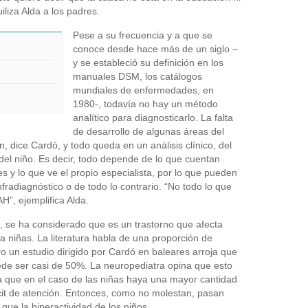
iliza Alda a los padres.
Pese a su frecuencia y a que se
conoce desde hace más de un siglo –
y se estableció su definición en los
manuales DSM, los catálogos
mundiales de enfermedades, en
1980-, todavía no hay un método
analítico para diagnosticarlo. La falta
de desarrollo de algunas áreas del
, dice Cardó, y todo queda en un análisis clínico, del
el niño. Es decir, todo depende de lo que cuentan
s y lo que ve el propio especialista, por lo que pueden
fradiagnóstico o de todo lo contrario. “No todo lo que
”, ejemplifica Alda.
, se ha considerado que es un trastorno que afecta
 niñas. La literatura habla de una proporción de
o un estudio dirigido por Cardó en baleares arroja que
ede ser casi de 50%. La neuropediatra opina que esto
 que en el caso de las niñas haya una mayor cantidad
cit de atención. Entonces, como no molestan, pasan
que la hiperactividad de los niños.