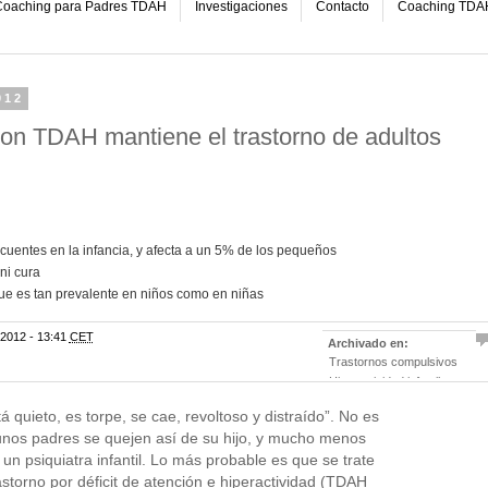
oaching para Padres TDAH
Investigaciones
Contacto
Coaching TDA
012
con TDAH mantiene el trastorno de adultos
ecuentes en la infancia, y afecta a un 5% de los pequeños
ni cura
ue es tan prevalente en niños como en niñas
2012 - 13:41
CET
Archivado en:
Trastornos compulsivos
Hiperactividad infantil
Desarrollo infantil
tá quieto, es torpe, se cae, revoltoso y distraído”. No es
Diagnóstico médico
unos padres se quejen así de su hijo, y mucho menos
Enfermedades mentales
 un psiquiatra infantil. Lo más probable es que se trate
Enfermedades infantiles
storno por déficit de atención e hiperactividad (TDAH
Enfermedades