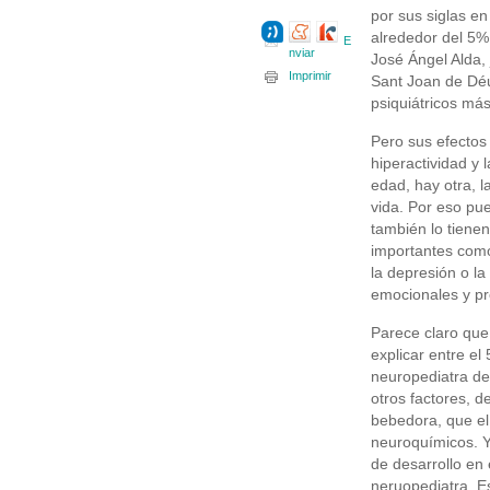
por sus siglas e
alrededor del 5%
E
nviar
José Ángel Alda, j
Imprimir
Sant Joan de Déu 
psiquiátricos má
Pero sus efectos
hiperactividad y 
edad, hay otra, l
vida. Por eso pu
también lo tiene
importantes como
la depresión o la
emocionales y pr
Parece claro que
explicar entre el
neuropediatra de
otros factores, 
bebedora, que el
neuroquímicos. Y
de desarrollo en e
neruopediatra. Es