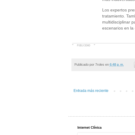
Los expertos pre
tratamiento. Tam
multidisciplinar 
escenarios en la 
Publicado por
7roles
en
6:48 p. m.
Entrada más reciente
Internet Clínica