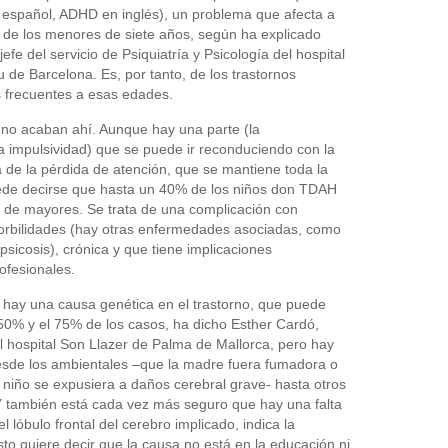
Medicina
Salud
n español, ADHD en inglés), un problema que afecta a
 de los menores de siete años, según ha explicado
efe del servicio de Psiquiatría y Psicología del hospital
de Barcelona. Es, por tanto, de los trastornos
s frecuentes a esas edades.
 no acaban ahí. Aunque hay una parte (la
la impulsividad) que se puede ir reconduciendo con la
a de la pérdida de atención, que se mantiene toda la
ede decirse que hasta un 40% de los niños don TDAH
n de mayores. Se trata de una complicación con
rbilidades (hay otras enfermedades asociadas, como
 psicosis), crónica y que tiene implicaciones
ofesionales.
 hay una causa genética en el trastorno, que puede
 50% y el 75% de los casos, ha dicho Esther Cardó,
l hospital Son Llazer de Palma de Mallorca, pero hay
desde los ambientales –que la madre fuera fumadora o
 niño se expusiera a daños cerebral grave- hasta otros
 también está cada vez más seguro que hay una falta
l lóbulo frontal del cerebro implicado, indica la
to quiere decir que la causa no está en la educación ni