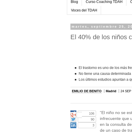
Blog
Curso Coaching TDAH
C
Voces del TDAH
martes, septiembre 25, 2
El 40% de los niños 
El trastorno es uno de los más fr
No tiene una causa determinada 
Los últimos estudios apuntan a q
EMILIO DE BENITO
Madrid
24 SEP 
“El niño no se es
106
infrecuente que 
90
en la consulta de
3
de un caso de tra