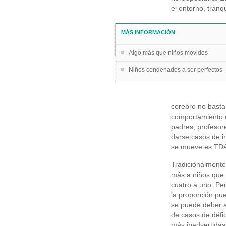
el entorno, tranqu
MÁS INFORMACIÓN
Algo más que niños movidos
Niños condenados a ser perfectos
cerebro no bastan
comportamiento d
padres, profesore
darse casos de in
se mueve es TDAH
Tradicionalmente
más a niños que a
cuatro a uno. Per
la proporción pu
se puede deber a
de casos de défi
más inadvertidas 