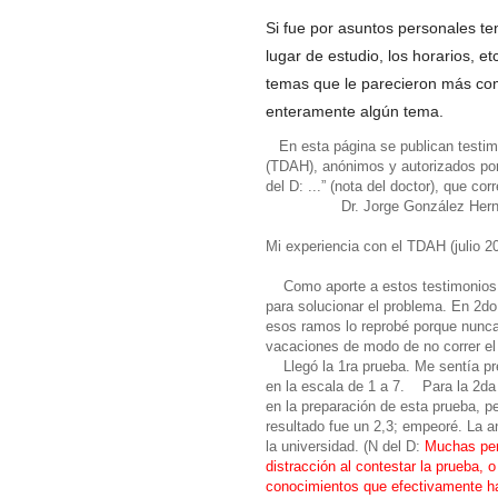
Si fue por asuntos personales t
lugar de estudio, los horarios, e
temas que le parecieron más comp
enteramente algún tema.
En esta página se publican testimon
(TDAH), anónimos y autorizados por
del D: ...” (nota del doctor), que c
Dr. Jorge González Hern
Mi experiencia con el TDAH (julio 2
Como aporte a estos testimonios pu
para solucionar el problema. En 2do
esos ramos lo reprobé porque nunc
vacaciones de modo de no correr el 
Llegó la 1ra prueba. Me sentía prep
en la escala de
1 a
7. Para la 2da p
en la preparación de esta prueba, pe
resultado fue un 2,3; empeoré. La a
la universidad. (N del D:
Muchas per
distracción al contestar la prueba,
conocimientos que efectivamente ha