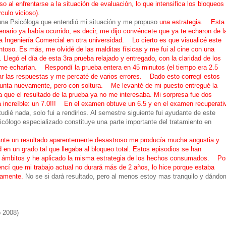
 al enfrentarse a la situación de evaluación, lo que intensifica los bloqueos
culo vicioso).
a Psicóloga que entendió mi situación y me propuso
una estrategia. Esta
enario ya había ocurrido, es decir, me dijo convéncete que ya te echaron de l
 a Ingeniería Comercial en otra universidad. Lo cierto es que visualicé este
toso. Es más, me olvidé de las malditas físicas y me fui al cine con una
. Llegó el día de esta 3ra prueba relajado y entregado, con la claridad de los
me echarían. Respondí la prueba entera en 45 minutos (el tiempo era 2.5
ar las respuestas y me percaté de varios errores. Dado esto corregí estos
egunta nuevamente, pero con soltura. Me levanté de mi puesto entregué la
ya que el resultado de la prueba ya no me interesaba. Mi sorpresa fue dos
a increíble: un 7.0!!! En el examen obtuve un 6.5 y en el examen recuperati
ié nada, solo fui a rendirlos. Al semestre siguiente fui ayudante de este
icólogo especializado constituye una parte importante del tratamiento en
ante un resultado aparentemente desastroso me producía mucha angustia y
 en un grado tal que llegaba al bloqueo total. Estos episodios se han
os ámbitos y he aplicado la misma estrategia de los hechos consumados. Po
cí que mi trabajo actual no durará más de 2 años, lo hice porque estaba
evamente.
No se si dará resultado, pero al menos estoy mas tranquilo y dándo
o 2008)