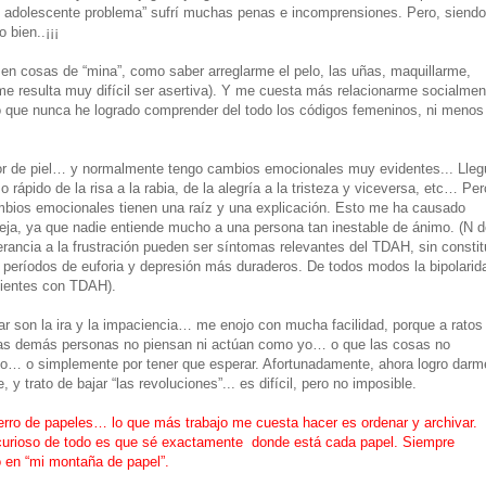
 y adolescente problema” sufrí muchas penas e incomprensiones. Pero, siendo
 bien..¡¡¡
 en cosas de “mina”, como saber arreglarme el pelo, las uñas, maquillarme,
e resulta muy difícil ser asertiva). Y me cuesta más relacionarme socialmen
 que nunca he logrado comprender del todo los códigos femeninos, ni menos
or de piel… y normalmente tengo cambios emocionales muy evidentes... Lleg
 rápido de la risa a la rabia, de la alegría a la tristeza y viceversa, etc… Per
bios emocionales tienen una raíz y una explicación. Esto me ha causado
eja, ya que nadie entiende mucho a una persona tan inestable de ánimo. (N d
tolerancia a la frustración pueden ser síntomas relevantes del TDAH, sin constit
y períodos de euforia y depresión más duraderos. De todos modos la bipolarid
cientes con TDAH).
ar son la ira y la impaciencia… me enojo con mucha facilidad, porque a ratos
las demás personas no piensan ni actúan como yo… o que las cosas no
ado… o simplemente por tener que esperar. Afortunadamente, ahora logro darm
 trato de bajar “las revoluciones”... es difícil, pero no imposible.
 cerro de papeles… lo que más trabajo me cuesta hacer es ordenar y archivar.
curioso de todo es que sé exactamente donde está cada papel. Siempre
 en “mi montaña de papel”.