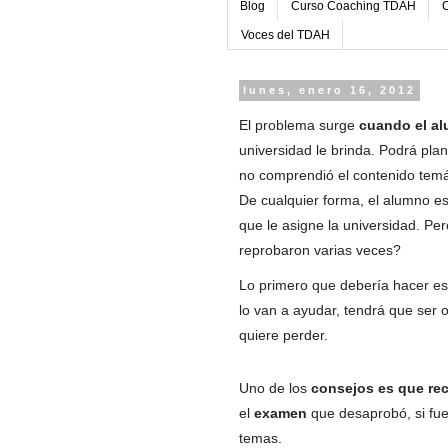
Blog
Curso Coaching TDAH
C
Voces del TDAH
lunes, enero 16, 2012
El problema surge
cuando el
al
universidad le brinda. Podrá pla
no comprendió el contenido temá
De cualquier forma, el alumno es
que le asigne la universidad. Pe
reprobaron varias veces?
Lo primero que debería hacer es 
lo van a ayudar, tendrá que ser o
quiere perder.
Uno de los
consejos es que re
el
examen
que desaprobó, si fue
temas.