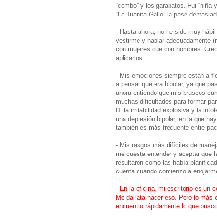
“combo” y los garabatos. Fui “niña
“La Juanita Gallo” la pasé demasiado
- Hasta ahora, no he sido muy hábil
vestirme y hablar adecuadamente (m
con mujeres que con hombres. Creo
aplicarlos.
- Mis emociones siempre están a fl
a pensar que era bipolar, ya que paso
ahora entiendo que mis bruscos cam
muchas dificultades para formar par
D: la irritabilidad explosiva y la in
una depresión bipolar, en la que ha
también es más frecuente entre pa
- Mis rasgos más difíciles de manej
me cuesta entender y aceptar que 
resultaron como las había planific
cuenta cuando comienzo a enojarme, y
-
En la oficina, mi escritorio es un
Me da lata hacer eso. Pero lo más 
encuentro rápidamente lo que busco