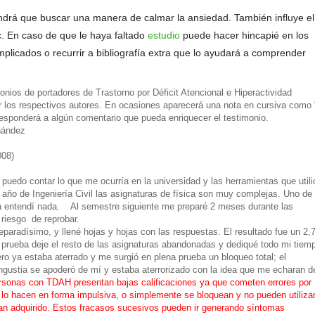
endrá que buscar una manera de calmar la ansiedad. También influye el
tc. En caso de que le haya faltado
estudio
puede hacer hincapié en los
licados o recurrir a bibliografía extra que lo ayudará a comprender
ios de portadores de Trastorno por Déficit Atencional e Hiperactividad
 los respectivos autores. En ocasiones aparecerá una nota en cursiva como 
orresponderá a algún comentario que pueda enriquecer el testimonio.
ández
008)
edo contar lo que me ocurría en la universidad y las herramientas que utili
 año de Ingeniería Civil las asignaturas de física son muy complejas. Uno de
a entendí nada. Al semestre siguiente me preparé 2 meses durante las
riesgo de reprobar.
aradísimo, y llené hojas y hojas con las respuestas. El resultado fue un 2,
rueba deje el resto de las asignaturas abandonadas y dediqué todo mi tiem
ro ya estaba aterrado y me surgió en plena prueba un bloqueo total; el
ngustia se apoderó de mí y estaba aterrorizado con la idea que me echaran d
sonas con TDAH presentan bajas calificaciones ya que cometen errores por
 o lo hacen en forma impulsiva, o simplemente se bloquean y no pueden utiliza
n adquirido.
Estos fracasos sucesivos pueden ir generando síntomas