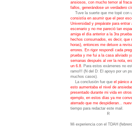
ansiosos, con mucho temor al fracaso
fallos, generándose un verdadero cír
Tuve la suerte que me topé con un
consistía en asumir que el peor esc
Universidad y prepárate para entrar
escenario y no me pareció tan espan
amiga el día anterior a la 3ra prueba
hechos consumados, es decir, que 
horas), entonces me detuve a revis
errores. En rigor respondí cada pr
prueba y me fui a la casa aliviado 
semanas después al ver la nota, er
un 6.8.
Para estos exámenes no estud
ramo!!! (N del D: El apoyo por un ps
muchos casos).
La conclusión fue que
el pánico 
esto aumentaba el nivel de ansiedad
presentado durante mi vida en otr
ejemplo, en estos días ya me conven
aterrado que me despidieran... nu
tiempo para redactar este mail.
R
Mi experiencia con el TDAH (febrer