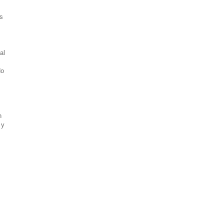
s
al
do
n
 y