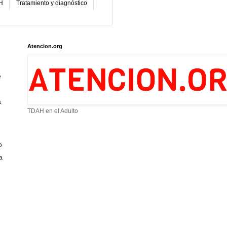
H
Tratamiento y diagnóstico
Atencion.org
e
a
TDAH en el Adulto
o
a