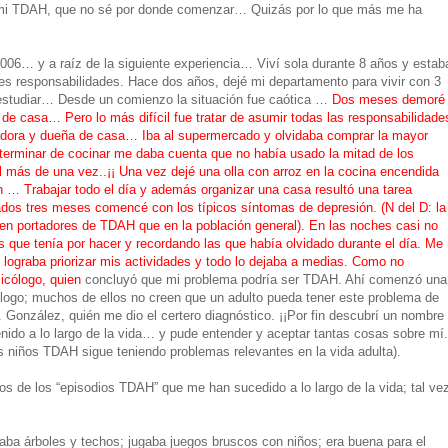
e mi TDAH, que no sé por donde comenzar… Quizás por lo que más me ha
2006… y a raíz de la siguiente experiencia… Viví sola durante 8 años y estab
s responsabilidades. Hace dos años, dejé mi departamento para vivir con 3
 estudiar… Desde un comienzo la situación fue caótica …
Dos meses demoré
de casa… Pero lo más difícil fue tratar de asumir todas las responsabilidade
jadora y dueña de casa… Iba al supermercado y olvidaba comprar la mayor
 terminar de cocinar me daba cuenta que no había usado la mitad de los
 más de una vez..¡¡ Una vez dejé una olla con arroz en la cocina encendida
 Trabajar todo el día y además organizar una casa resultó una tarea
ados tres meses comencé con los típicos síntomas de depresión. (N del D: la
n portadores de TDAH que en la población general). En las noches casi no
que tenía por hacer y recordando las que había olvidado durante el día. Me
 lograba priorizar mis actividades y todo lo dejaba a medias. Como no
sicólogo, quien
concluyó que mi problema podría ser TDAH. Ahí comenzó una
ólogo; muchos de ellos no creen que un adulto pueda tener este problema de
. González, quién me dio el certero diagnóstico. ¡¡Por fin descubrí un nombre
enido a lo largo de la vida… y pude entender y aceptar tantas cosas sobre mí.
os niños TDAH sigue teniendo problemas relevantes en la vida adulta).
s de los “episodios TDAH” que me han sucedido a lo largo de la vida; tal ve
paba árboles y techos; jugaba juegos bruscos con niños; era buena para el