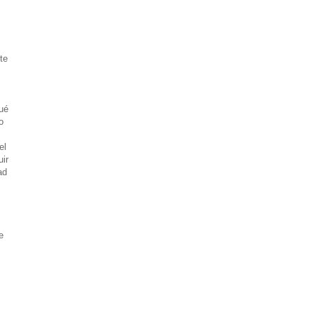
te
ué
o
el
uir
ad
e