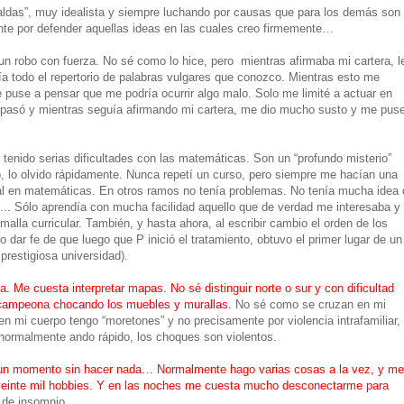
faldas”, muy idealista y siempre luchando por causas que para los demás son
ente por defender aquellas ideas en las cuales creo firmemente…
 un robo con fuerza. No sé como lo hice, pero mientras afirmaba mi cartera, l
tía todo el repertorio de palabras vulgares que conozco. Mientras esto me
puse a pensar que me podría ocurrir algo malo. Solo me limité a actuar en
pasó y mientras seguía afirmando mi cartera, me dio mucho susto y me pus
 tenido serias dificultades con las matemáticas. Son un “profundo misterio”
, lo olvido rápidamente. Nunca repetí un curso, pero siempre me hacían una
nal en matemáticas. En otros ramos no tenía problemas. No tenía mucha idea 
s... Sólo aprendía con mucha facilidad aquello que de verdad me interesaba y
alla curricular. También, y hasta ahora, al escribir cambio el orden de los
o dar fe de que luego que P inició el tratamiento, obtuvo el primer lugar de un
prestigiosa universidad).
. Me cuesta interpretar mapas. No sé distinguir norte o sur y con dificultad
y campeona chocando los muebles y murallas.
No sé como se cruzan en mi
 mi cuerpo tengo “moretones” y no precisamente por violencia intrafamiliar,
ormalmente ando rápido, los choques son violentos.
 un momento sin hacer nada… Normalmente hago varias cosas a la vez, y me
veinte mil hobbies. Y en las noches me cuesta mucho desconectarme para
de insomnio.