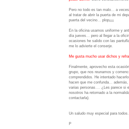
Pero no todo es tan malo… a vece
al tratar de abrir la puerta de mi d
puerta del vecino… plop¡¡¡¡
En la oficina usamos uniforme y a
día jueves… pero al llegar a la of
ocasiones he salido con las pantufl
me lo advierte el conserje.
Me gusta mucho usar dichos y refra
Finalmente, aprovecho esta ocasió
grupo, que nos reunamos y comencem
comprendidos. He intentado hacerlo
hacen que me confunda… además, te
varias personas…. ¿Les parece si 
nosotros ha retornado a la normalid
contactarla).
Un saludo muy especial para todos.
P