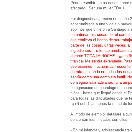
Podría escribir tantas cosas sobr
afectado.. Ser una mujer TDAH…
Fui diagnosticada recién en el año 
acostumbrada a una vida sin mayore
sobrinos que vinieron a Santiago a
en ordenar mis cosas por el cambio 
que conlleva el hecho de ser traba
parte de las cosas. Otras veces, al
ingredientes… o le había echado sal
durante TODA LA NOCHE…¡¡¡ en fin …
titánica. Me sentía extenuada. Pas
depresión es mucho más frecuente e
dormía pensando en todas las cosas 
sentía como una completa inútil. No
conseguía salir adelante, fui a un p
peregrinación de neurólogo en neur
niños; hasta que llegué donde el Dr
para todas las dificultades que he t
¡¡¡ (N del D: al menos la mitad de l
A modo de ejemplo, detallaré alguno
se sientan identificados con ellos:
- En mi infancia y adolescencia tre