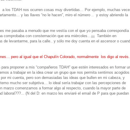
s a los TDAH nos ocurren cosas muy divertidas… Por ejemplo, muchas vece
epartamento… y las llaves “no le hacen”, miro el número .. y estoy abriendo la
ntes me pasaba a menudo que me vestía con el que yo pensaba correspondía 
icina comprobaba con consternación que era miércoles…¡¡¡ También en
as de levantarme, para la calle.. y sólo me doy cuenta en el ascensor o cuan
nes… pero al igual que el Chapulín Colorado, normalmente los digo al revés.
n para proponer a mis “compañeros TDAH” que estén interesados en formar u
os a trabajar en la idea crear un grupo que nos permita sentirnos acogidos
 por mi cuenta, pero son demasiadas las ideas que bullen en mi cabeza, y
mo mucho ser subjetiva… lo ideal sería trabajar con las percepciones de
en marzo comenzamos a formar algo al respecto, cuando la mayor parte de
ad laboral???... (N del D: en marzo les enviaré el email de P para que puedan