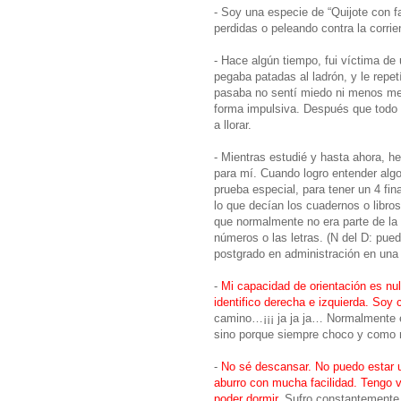
- Soy una especie de “Quijote con 
perdidas o peleando contra la corri
- Hace algún tiempo, fui víctima de
pegaba patadas al ladrón, y le repe
pasaba no sentí miedo ni menos me 
forma impulsiva. Después que todo 
a llorar.
- Mientras estudié y hasta ahora, he
para mí. Cuando logro entender algo
prueba especial, para tener un 4 fi
lo que decían los cuadernos o libro
que normalmente no era parte de la m
números o las letras. (N del D: pued
postgrado en administración en una 
-
Mi capacidad de orientación es nula
identifico derecha e izquierda. So
camino…¡¡¡ ja ja ja… Normalmente en
sino porque siempre choco y como n
-
No sé descansar. No puedo estar
aburro con mucha facilidad. Tengo 
poder dormir.
Sufro constantemente 