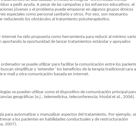
dividuo a pedir ayuda. A pesar de las campañas y los esfuerzos educativos, el
aciones jóvenes y el problema puede empeorar en algunos grupos étnicos
nes especiales como personal sanitario y otros. Por eso, son necesarios
ar reduciendo los obstáculos al tratamiento psicoterapéutico.
r internet ha sido propuesta como herramienta para reducir al mínimo vari
án aportando la oportunidad de lanzar tratamientos estándar y apoyados
rdenador se puede utilizar para facilitar la comunicación entre los pacient
scan simplificar y ‘extender’ los beneficios de la terapia tradicional cara a
 de e-mail u otra comunicación basada en Internet.
logías se pueden utilizar como el dispositivo de comunicación principal par
stancias geográficas (e.j., telemedicina, teleconferencia; Modal et al., 2006).
ogía para automatizar y manualizar aspectos del tratamiento. Por ejemplo, s
trenar a los pacientes en habilidades conductuales y de restructuración
pa, 2007).