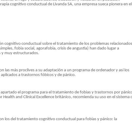
rapia cognitivo conductual de Livanda SA, una empresa sueca pionera en el
ión cognitivo conductual sobre el tratamiento de los problemas relacionado
simples, fobia social, agorafobia, crisis de angustia) han dado lugar a
s y muy estructurados.
on las más proclives a su adaptación a un programa de ordenador y así los
plicados a trastornos fóbicos y de pánico.
apartado el programa para el tratamiento de fobias y trastornos por pánic
for Health and Clinical Excellence británico, recomienda su uso en el sistema 
n los del tratamiento cognitivo conductual para fobias y pánico: la