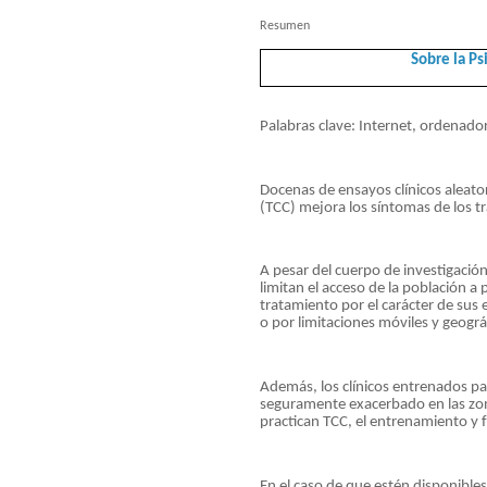
Resumen
Sobre la P
Palabras clave: Internet, ordenador
Docenas de ensayos clínicos aleato
(TCC) mejora los síntomas de los t
A pesar del cuerpo de investigación
limitan el acceso de la población a
tratamiento por el carácter de sus e
o por limitaciones móviles y geográ
Además, los clínicos entrenados pa
seguramente exacerbado en las zona
practican TCC, el entrenamiento y
En el caso de que estén disponible