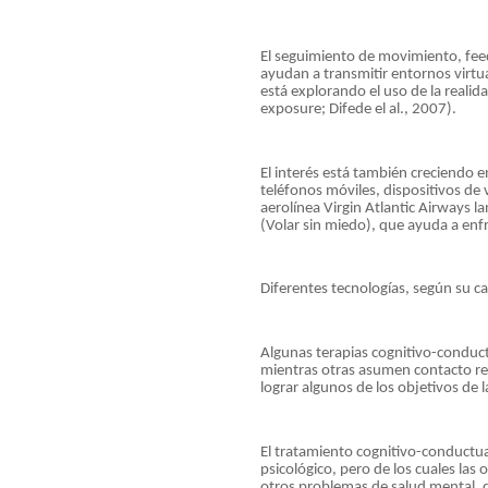
El seguimiento de movimiento, feed
ayudan a transmitir entornos virtua
está explorando el uso de la realida
exposure; Difede el al., 2007).
El interés está también creciendo e
teléfonos móviles, dispositivos de v
aerolínea Virgin Atlantic Airways l
(Volar sin miedo), que ayuda a enfr
Diferentes tecnologías, según su car
Algunas terapias cognitivo-conduc
mientras otras asumen contacto regul
lograr algunos de los objetivos de l
El tratamiento cognitivo-conductua
psicológico, pero de los cuales las
otros problemas de salud mental, d