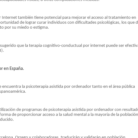
 Internet también tiene potencial para mejorar el acceso al tratamiento en
portunidad de lograr curar individuos con dificultades psicológicas, los que 
nto por su miedo o estigma.
ugerido que la terapia cognitivo-conductual por internet puede ser efectiv
4).
or en España.
 encuentra la psicoterapia asistida por ordenador tanto en el área pública
ispanoamérica.
utilización de programas de psicoterapia asistida por ordenador con resultad
orma de proporcionar acceso a la salud mental a la mayoría de la población
educido.
elona, Orrego y colaboradores, traducirán y validarán en población