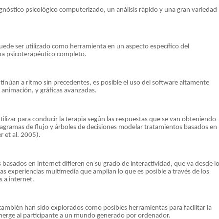
diagnóstico psicológico computerizado, un análisis rápido y una gran variedad
ede ser utilizado como herramienta en un aspecto específico del
a psicoterapéutico completo.
inúan a ritmo sin precedentes, es posible el uso del software altamente
, animación, y gráficas avanzadas.
ilizar para conducir la terapia según las respuestas que se van obteniendo
diagramas de flujo y árboles de decisiones modelar tratamientos basados en
r et al. 2005).
 basados en internet difieren en su grado de interactividad, que va desde l
as experiencias multimedia que amplían lo que es posible a través de los
a internet.
también han sido explorados como posibles herramientas para facilitar la
sumerge al participante a un mundo generado por ordenador.